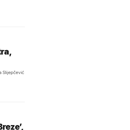
ra,
a Slijepčević
Breze’,