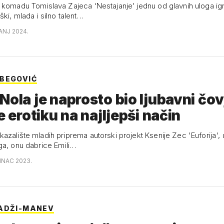
 komadu Tomislava Zajeca ‘Nestajanje’ jednu od glavnih uloga igr
ki, mlada i silno talent…
ČANJ 2024.
BEGOVIĆ
Nola je naprosto bio ljubavni čov
je erotiku na najljepši način
azalište mladih priprema autorski projekt Ksenije Zec 'Euforija',
ga, onu dabrice Emili…
SINAC 2023.
ADŽI-MANEV