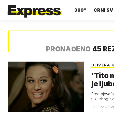
360°
CRNI SV
PRONAĐENO
45 RE
OLIVERA 
'Tito 
je lj
Pred pjevači
tukli zbog nj
10:33 22. SRPA