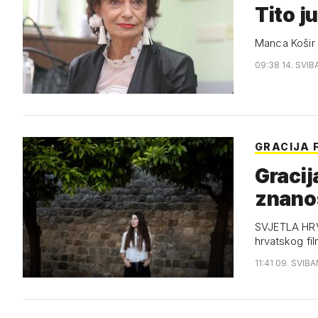
Tito ju
Manca Košir 
09:38 14. SVIB
GRACIJA F
Gracij
znanos
SVJETLA HRV
hrvatskog fil
11:41 09. SVIB