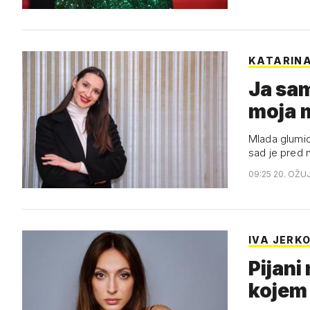
KATARIN
Ja sa
moja 
Mlada glumic
sad je pred 
09:25 20. OŽU
IVA JERKO
Pijani
kojem 