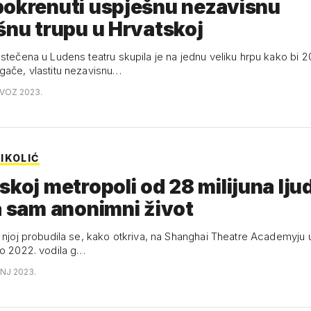
pokrenuti uspješnu nezavisnu
šnu trupu u Hrvatskoj
stečena u Ludens teatru skupila je na jednu veliku hrpu kako bi 2
gače, vlastitu nezavisnu…
OVOZ 2023.
IKOLIĆ
skoj metropoli od 28 milijuna ljud
a sam anonimni život
 njoj probudila se, kako otkriva, na Shanghai Theatre Academyju u
do 2022. vodila g…
ANJ 2023.