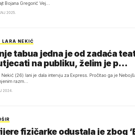
ajt Bojana Gregorić Vej…
ANJ 2025.
: LARA NEKIĆ
je tabua jedna je od zadaća teat
utjecati na publiku, želim je p…
Nekić (26) lani je dala intervju za Express. Pročitao ga je Nebojš
n njenim razm…
NJ 2024.
ŠIR
ijere fizičarke odustala je zbog ‘