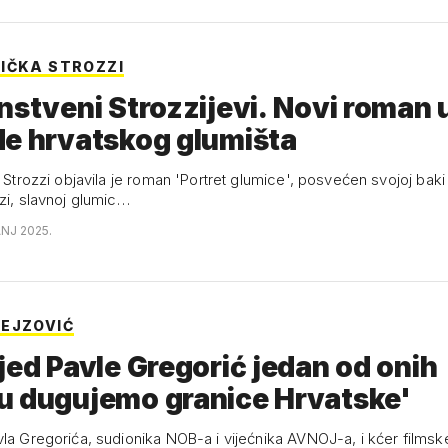
IČKA STROZZI
nstveni Strozzijevi. Novi roman
de hrvatskog glumišta
a Strozzi objavila je roman 'Portret glumice', posvećen svojoj baki 
zi, slavnoj glumic…
ANJ 2025.
EJZOVIĆ
jed Pavle Gregorić jedan od onih
u dugujemo granice Hrvatske'
vla Gregorića, sudionika NOB-a i vijećnika AVNOJ-a, i kćer filmsk