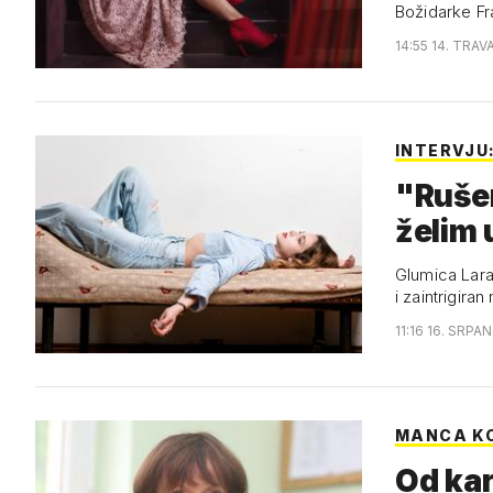
Božidarke Fr
14:55 14. TRAV
INTERVJU
"Rušen
želim 
Glumica Lara 
i zaintrigira
11:16 16. SRPA
MANCA KO
Od kar