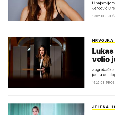
U najnovijem
Jerković Oreš
12:02 18. SIJE
HRVOJKA 
Lukas 
volio 
Zagrebačko k
jednu od ulo
15:25 08. PRO
JELENA H