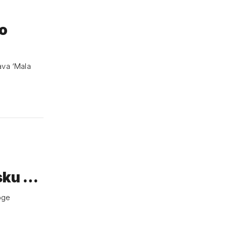
o
va ‘Mala
msku …
loge