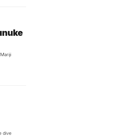
 unuke
Mariji
e dive