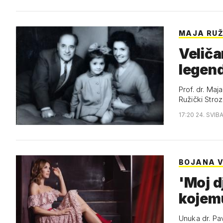
MAJA RUŽ
Veliča
legen
Prof. dr. Maj
Ružički Stroz
17:20 24. SVIB
BOJANA V
'Moj d
kojem
Unuka dr. Pa