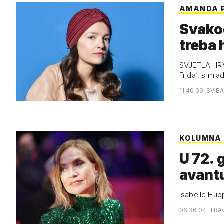
AMANDA 
Svakog
treba 
SVJETLA HRV
Frida’, s m
11:40 09. SVIB
KOLUMNA
U 72. 
avantu
Isabelle Hupp
06:36 04. TRA