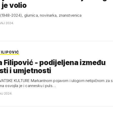
 je volio
(1948-2024), glumica, novinarka, znanstvenica
ANJ 2024.
ILIPOVIĆ
a Filipović - podijeljena između
ti i umjetnosti
ATSKE KULTURE Markantnom pojavom i ulogom netipičnom za sv
ma osvojila je i cannesku i puls…
ANJ 2024.