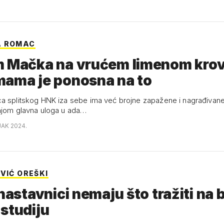
A ROMAC
m Mačka na vrućem limenom krov
mama je ponosna na to
a splitskog HNK iza sebe ima već brojne zapažene i nagrađivane
njom glavna uloga u ada…
JAK 2024.
VIĆ OREŠKI
 nastavnici nemaju što tražiti na b
studiju