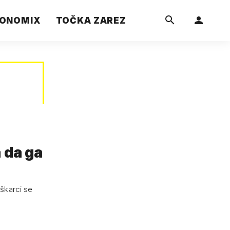
ONOMIX
TOČKA ZAREZ
 da ga
škarci se