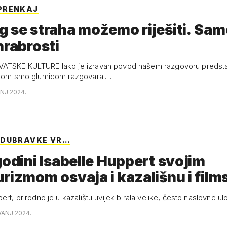
PRENKAJ
 se straha možemo riješiti. Sam
hrabrosti
ATSKE KULTURE Iako je izravan povod našem razgovoru predsta
ladom smo glumicom razgovaral…
ANJ 2024.
 DUBRAVKE VR…
godini Isabelle Huppert svojim
rizmom osvaja i kazališnu i fil
ert, prirodno je u kazalištu uvijek birala velike, često naslovne u
VANJ 2024.