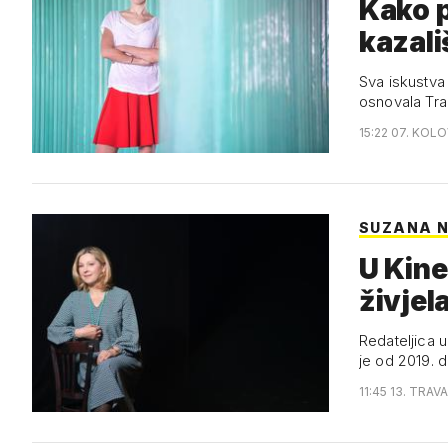
Kako 
kazali
Sva iskustva 
osnovala Tra
15:22 07. KOL
SUZANA N
U Kine
živjel
Redateljica u
je od 2019. 
11:45 13. TRAV