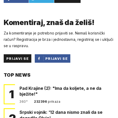
Komentiraj, znaš da želiš!
Za komentiranje je potrebno prijaviti se. Nemaš korisnički
račun? Registracija je brza i jednostavna, registriraj se i uključi
se u raspravu.
PRIJAVI SE
PRIJAVI SE
PUTEM
TOP NEWS
FACEBOOKA
Pad Krajine (2): "Ima da koljete, a ne da
1
bježite!"
360°
232396
prikaza
Srpski vojnik: '12 dana nismo znali da se
dogodila Oluja'