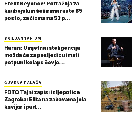
Efekt Beyonce: Potražnja za
kaubojskim šeširima raste 85
posto, za čizmama 53 p…
BRILJANTAN UM
Harari: Umjetna inteligencija
možda će za posljedicu imati
potpuni kolaps čovje…
ČUVENA PALAČA
FOTO Tajni zapisi iz ljepotice
Zagreba: Elita na zabavama jela
kavijar i pud…