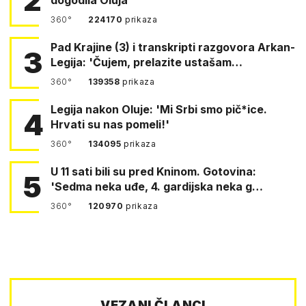
2
360°
224170
prikaza
Pad Krajine (3) i transkripti razgovora Arkan-
3
Legija: 'Čujem, prelazite ustašam…
360°
139358
prikaza
Legija nakon Oluje: 'Mi Srbi smo pič*ice.
4
Hrvati su nas pomeli!'
360°
134095
prikaza
U 11 sati bili su pred Kninom. Gotovina:
5
'Sedma neka uđe, 4. gardijska neka g…
360°
120970
prikaza
VEZANI ČLANCI