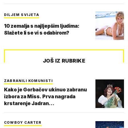
DILJEM SVIJETA
10 zemalja s najljepšim ljudima:
Slažete li se vi s odabirom?
JOŠ IZ RUBRIKE
ZABRANILI KOMUNISTI
Kako je Gorbačov ukinuo zabranu
izbora za Miss. Prva nagrada
krstarenje Jadran…
COWBOY CARTER