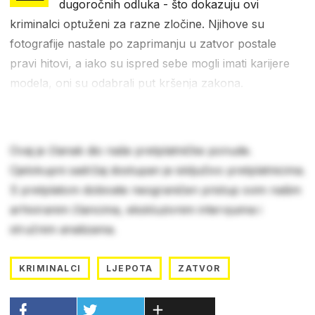
dugoročnih odluka - što dokazuju ovi
kriminalci optuženi za razne zločine. Njihove su
fotografije nastale po zaprimanju u zatvor postale
pravi hitovi, a iako su ispred sebe mogli imati karijere
modela, oni su odabrali put kršenja zakona.
Ovaj je članak dio naše pretplatničke ponude.
Cjelokupni sadržaj dostupan je isključivo pretplatnicima.
S pretplatom dobivate neograničen pristup svim našim
arhiviranim člancima, ekskluzivnim intervjuima i
stručnim analizama.
KRIMINALCI
LJEPOTA
ZATVOR