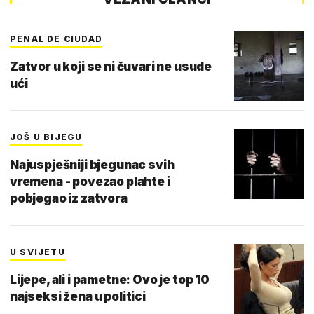
PENAL DE CIUDAD
Zatvor u koji se ni čuvari ne usude
ući
JOŠ U BIJEGU
Najuspješniji bjegunac svih
vremena - povezao plahte i
pobjegao iz zatvora
U SVIJETU
Lijepe, ali i pametne: Ovo je top 10
najseksi žena u politici