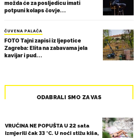
možda će za posljedicu imati
potpuni kolaps čovje…
ČUVENA PALAČA
FOTO Tajni zapisi iz ljepotice
Zagreba: Elita na zabavama jela
kavijar i pud…