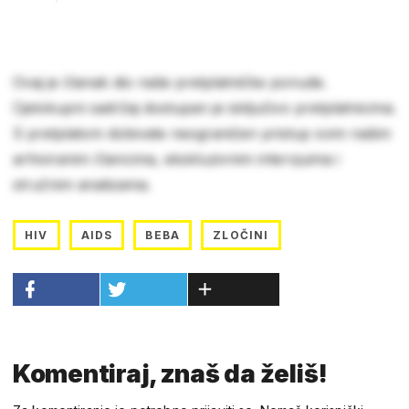
Ovaj je članak dio naše pretplatničke ponude.
Cjelokupni sadržaj dostupan je isključivo pretplatnicima.
S pretplatom dobivate neograničen pristup svim našim
arhiviranim člancima, ekskluzivnim intervjuima i
stručnim analizama.
HIV
AIDS
BEBA
ZLOČINI
Komentiraj, znaš da želiš!