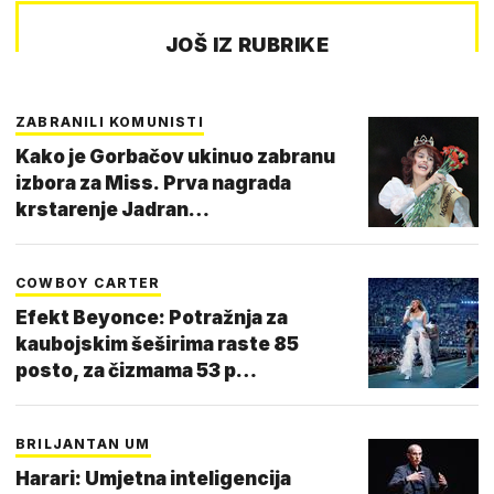
JOŠ IZ RUBRIKE
ZABRANILI KOMUNISTI
Kako je Gorbačov ukinuo zabranu
izbora za Miss. Prva nagrada
krstarenje Jadran…
COWBOY CARTER
Efekt Beyonce: Potražnja za
kaubojskim šeširima raste 85
posto, za čizmama 53 p…
BRILJANTAN UM
Harari: Umjetna inteligencija