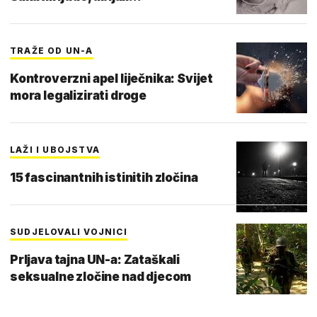
TRAŽE OD UN-A
Kontroverzni apel liječnika: Svijet
mora legalizirati droge
LAŽI I UBOJSTVA
15 fascinantnih istinitih zločina
SUDJELOVALI VOJNICI
Prljava tajna UN-a: Zataškali
seksualne zločine nad djecom