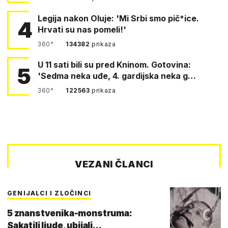
Legija nakon Oluje: 'Mi Srbi smo pič*ice.
4
Hrvati su nas pomeli!'
360°
134382
prikaza
U 11 sati bili su pred Kninom. Gotovina:
5
'Sedma neka uđe, 4. gardijska neka g…
360°
122563
prikaza
VEZANI ČLANCI
GENIJALCI I ZLOČINCI
5 znanstvenika-monstruma:
Sakatili ljude, ubijali...