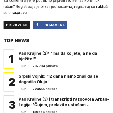
Za komentiranje je potrebno prijaviti se. Nemaš korisnički
račun? Registracija je brza i jednostavna, registriraj se i uključi
se u raspravu.
PRIJAVI SE
PRIJAVI SE
PUTEM
TOP NEWS
FACEBOOKA
Pad Krajine (2): "Ima da koljete, a ne da
1
bježite!"
360°
232734
prikaza
Srpski vojnik: '12 dana nismo znali da se
2
dogodila Oluja'
360°
224555
prikaza
Pad Krajine (3) i transkripti razgovora Arkan-
3
Legija: 'Čujem, prelazite ustašam…
360°
139676
prikaza