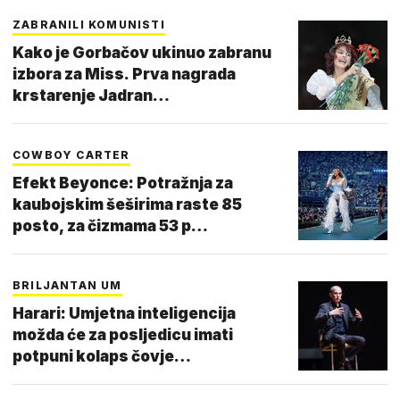
ZABRANILI KOMUNISTI
Kako je Gorbačov ukinuo zabranu
izbora za Miss. Prva nagrada
krstarenje Jadran…
COWBOY CARTER
Efekt Beyonce: Potražnja za
kaubojskim šeširima raste 85
posto, za čizmama 53 p…
BRILJANTAN UM
Harari: Umjetna inteligencija
možda će za posljedicu imati
potpuni kolaps čovje…