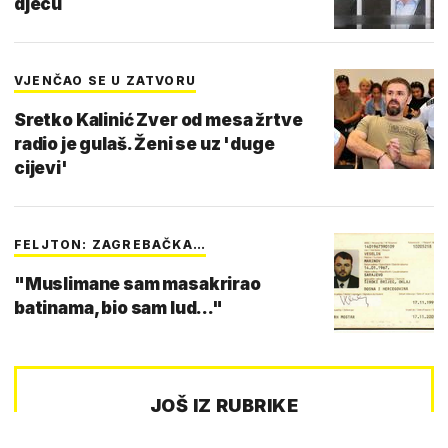
djecu
VJENČAO SE U ZATVORU
Sretko Kalinić Zver od mesa žrtve
radio je gulaš. Ženi se uz 'duge
cijevi'
FELJTON: ZAGREBAČKA…
"Muslimane sam masakrirao
batinama, bio sam lud..."
JOŠ IZ RUBRIKE