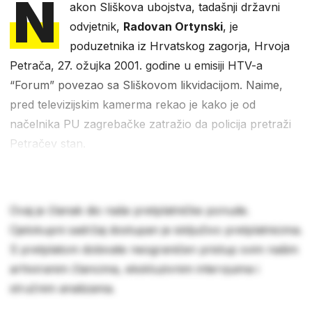
N
akon Sliškova ubojstva, tadašnji državni
odvjetnik,
Radovan Ortynski
, je
poduzetnika iz Hrvatskog zagorja, Hrvoja
Petrača, 27. ožujka 2001. godine u emisiji HTV-a
“Forum” povezao sa Sliškovom likvidacijom. Naime,
pred televizijskim kamerma rekao je kako je od
načelnika PU zagrebačke zatražio da policija pretraži
Petračev stan.
Ovaj je članak dio naše pretplatničke ponude.
Cjelokupni sadržaj dostupan je isključivo pretplatnicima.
S pretplatom dobivate neograničen pristup svim našim
arhiviranim člancima, ekskluzivnim intervjuima i
stručnim analizama.