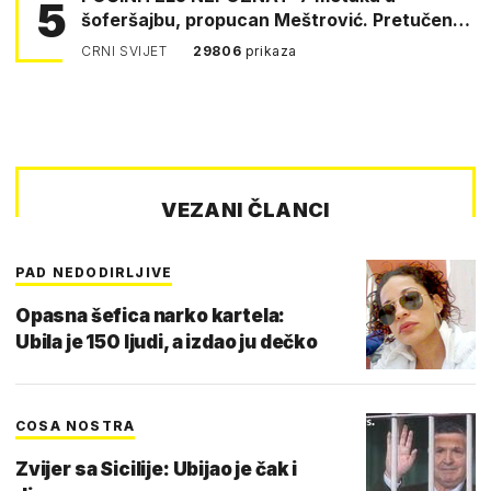
5
šoferšajbu, propucan Meštrović. Pretučen
Pejin
CRNI SVIJET
29806
prikaza
VEZANI ČLANCI
PAD NEDODIRLJIVE
Opasna šefica narko kartela:
Ubila je 150 ljudi, a izdao ju dečko
COSA NOSTRA
Zvijer sa Sicilije: Ubijao je čak i