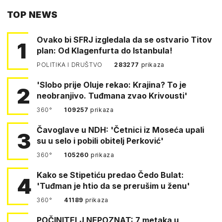
TOP NEWS
FACEBOOKA
Ovako bi SFRJ izgledala da se ostvario Titov
1
plan: Od Klagenfurta do Istanbula!
POLITIKA I DRUŠTVO
283277
prikaza
'Slobo prije Oluje rekao: Krajina? To je
2
neobranjivo. Tuđmana zvao Krivousti'
360°
109257
prikaza
Čavoglave u NDH: 'Četnici iz Moseća upali
3
su u selo i pobili obitelj Perković'
360°
105260
prikaza
Kako se Stipetiću predao Čedo Bulat:
4
'Tuđman je htio da se prerušim u ženu'
360°
41189
prikaza
POČINITELJ NEPOZNAT: 7 metaka u