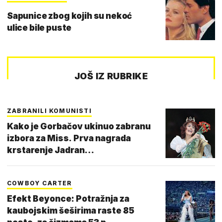
Sapunice zbog kojih su nekoć
ulice bile puste
JOŠ IZ RUBRIKE
ZABRANILI KOMUNISTI
Kako je Gorbačov ukinuo zabranu
izbora za Miss. Prva nagrada
krstarenje Jadran…
COWBOY CARTER
Efekt Beyonce: Potražnja za
kaubojskim šeširima raste 85