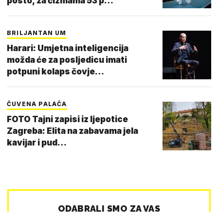
posto, za čizmama 53 p…
BRILJANTAN UM
Harari: Umjetna inteligencija
možda će za posljedicu imati
potpuni kolaps čovje…
ČUVENA PALAČA
FOTO Tajni zapisi iz ljepotice
Zagreba: Elita na zabavama jela
kavijar i pud…