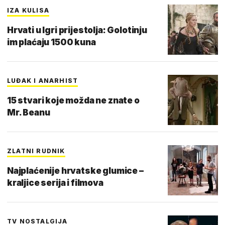
IZA KULISA
Hrvati u Igri prijestolja: Golotinju
im plaćaju 1500 kuna
LUĐAK I ANARHIST
15 stvari koje možda ne znate o
Mr. Beanu
ZLATNI RUDNIK
Najplaćenije hrvatske glumice –
kraljice serija i filmova
TV NOSTALGIJA