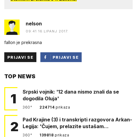
nelson
09:41 16.LIPANJ 2017.
fallon je prekrasna
PRIJAVI SE
PRIJAVI SE
PUTEM
TOP NEWS
FACEBOOKA
Srpski vojnik: '12 dana nismo znali da se
1
dogodila Oluja'
360°
224714
prikaza
Pad Krajine (3) i transkripti razgovora Arkan-
2
Legija: 'Čujem, prelazite ustašam…
360°
139818
prikaza