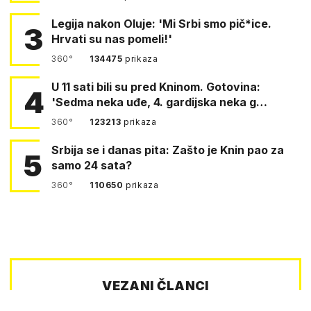
Legija nakon Oluje: 'Mi Srbi smo pič*ice.
3
Hrvati su nas pomeli!'
360°
134475
prikaza
U 11 sati bili su pred Kninom. Gotovina:
4
'Sedma neka uđe, 4. gardijska neka g…
360°
123213
prikaza
Srbija se i danas pita: Zašto je Knin pao za
5
samo 24 sata?
360°
110650
prikaza
VEZANI ČLANCI