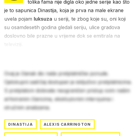
tolika fama nije digla oko jedne serije kao što
je to sapunica Dinastija, koja je prva na male ekrane
uvela pojam
luksuza
u seriji, te zbog koje su, oni koji
su osamdesetih godina gledali seriju, ulice gradova
doslovno bile prazne u vrijeme dok se emitirala na
televiziji.
Ovaj je članak dio naše pretplatničke ponude.
Cjelokupni sadržaj dostupan je isključivo pretplatnicima.
S pretplatom dobivate neograničen pristup svim našim
arhiviranim člancima, ekskluzivnim intervjuima i
stručnim analizama.
DINASTIJA
ALEXIS CARRINGTON