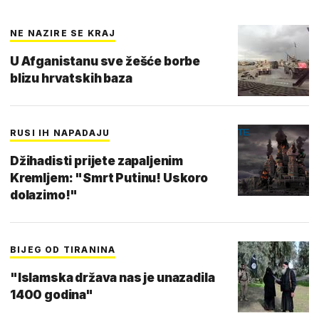
NE NAZIRE SE KRAJ
U Afganistanu sve žešće borbe
blizu hrvatskih baza
RUSI IH NAPADAJU
Džihadisti prijete zapaljenim
Kremljem: "Smrt Putinu! Uskoro
dolazimo!"
BIJEG OD TIRANINA
"Islamska država nas je unazadila
1400 godina"