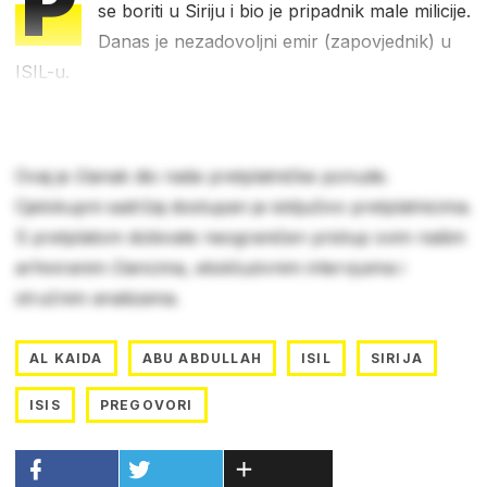
P
se boriti u Siriju i bio je pripadnik male milicije.
Danas je nezadovoljni emir (zapovjednik) u
ISIL-u.
Ovaj je članak dio naše pretplatničke ponude.
Cjelokupni sadržaj dostupan je isključivo pretplatnicima.
S pretplatom dobivate neograničen pristup svim našim
arhiviranim člancima, ekskluzivnim intervjuima i
stručnim analizama.
AL KAIDA
ABU ABDULLAH
ISIL
SIRIJA
ISIS
PREGOVORI