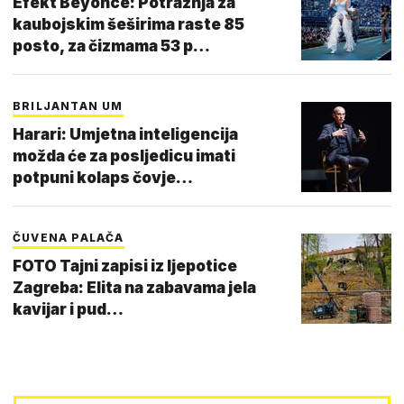
Efekt Beyonce: Potražnja za
kaubojskim šeširima raste 85
posto, za čizmama 53 p…
BRILJANTAN UM
Harari: Umjetna inteligencija
možda će za posljedicu imati
potpuni kolaps čovje…
ČUVENA PALAČA
FOTO Tajni zapisi iz ljepotice
Zagreba: Elita na zabavama jela
kavijar i pud…