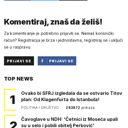
Komentiraj, znaš da želiš!
Za komentiranje je potrebno prijaviti se. Nemaš korisnički
račun? Registracija je brza i jednostavna, registriraj se i uključi
se u raspravu.
PRIJAVI SE
PRIJAVI SE
PUTEM
TOP NEWS
FACEBOOKA
Ovako bi SFRJ izgledala da se ostvario Titov
1
plan: Od Klagenfurta do Istanbula!
POLITIKA I DRUŠTVO
283872
prikaza
Čavoglave u NDH: 'Četnici iz Moseća upali
2
su u selo i pobili obitelj Perković'