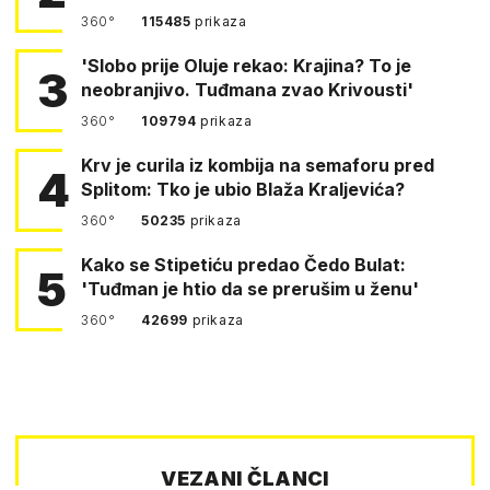
360°
115485
prikaza
'Slobo prije Oluje rekao: Krajina? To je
3
neobranjivo. Tuđmana zvao Krivousti'
360°
109794
prikaza
Krv je curila iz kombija na semaforu pred
4
Splitom: Tko je ubio Blaža Kraljevića?
360°
50235
prikaza
Kako se Stipetiću predao Čedo Bulat:
5
'Tuđman je htio da se prerušim u ženu'
360°
42699
prikaza
VEZANI ČLANCI