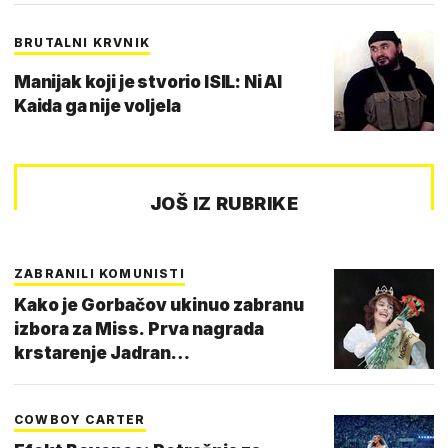
BRUTALNI KRVNIK
Manijak koji je stvorio ISIL: Ni Al
Kaida ga nije voljela
JOŠ IZ RUBRIKE
ZABRANILI KOMUNISTI
Kako je Gorbačov ukinuo zabranu
izbora za Miss. Prva nagrada
krstarenje Jadran…
COWBOY CARTER