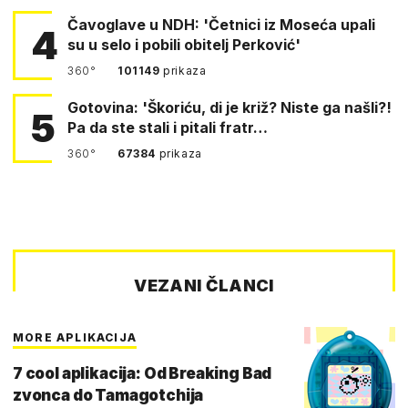
Čavoglave u NDH: 'Četnici iz Moseća upali
4
su u selo i pobili obitelj Perković'
360°
101149
prikaza
Gotovina: 'Škoriću, di je križ? Niste ga našli?!
5
Pa da ste stali i pitali fratr…
360°
67384
prikaza
VEZANI ČLANCI
MORE APLIKACIJA
7 cool aplikacija: Od Breaking Bad
zvonca do Tamagotchija