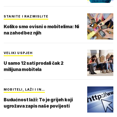
STANITE I RAZMISLITE
Koliko smo ovisni o mobitelima: Ni
na zahod bez njih
VELIKI USPJEH
U samo 12 sati prodali čak 2
milijuna mobitela
MOBITELI, LAŽI I IN…
Budućnost laži: To je grijeh koji
ugrožava zapis naše povijesti