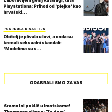
Zaboravljeni genij Kutaragi, tata
Playstationa: Prihod od 'plejke' kao
hrvatski…
POSRNULA DINASTIJA
Obitelj je plivala u lovi, a onda su
krenuli seksualni skandali:
'Modelima su s…