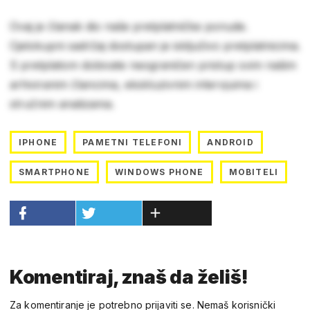
Ovaj je članak dio naše pretplatničke ponude.
Cjelokupni sadržaj dostupan je isključivo pretplatnicima.
S pretplatom dobivate neograničen pristup svim našim
arhiviranim člancima, ekskluzivnim intervjuima i
stručnim analizama.
IPHONE
PAMETNI TELEFONI
ANDROID
SMARTPHONE
WINDOWS PHONE
MOBITELI
Komentiraj, znaš da želiš!
Za komentiranje je potrebno prijaviti se. Nemaš korisnički