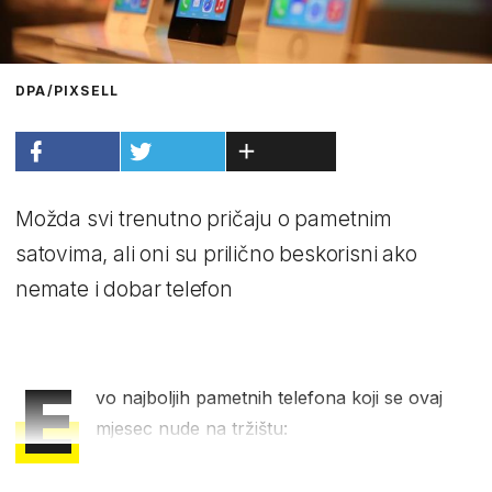
DPA/PIXSELL
Možda svi trenutno pričaju o pametnim
satovima, ali oni su prilično beskorisni ako
nemate i dobar telefon
E
vo najboljih pametnih telefona koji se ovaj
mjesec nude na tržištu: