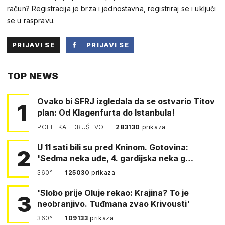
račun? Registracija je brza i jednostavna, registriraj se i uključi
se u raspravu.
PRIJAVI SE
PRIJAVI SE
PUTEM
TOP NEWS
FACEBOOKA
Ovako bi SFRJ izgledala da se ostvario Titov
1
plan: Od Klagenfurta do Istanbula!
POLITIKA I DRUŠTVO
283130
prikaza
U 11 sati bili su pred Kninom. Gotovina:
2
'Sedma neka uđe, 4. gardijska neka g…
360°
125030
prikaza
'Slobo prije Oluje rekao: Krajina? To je
3
neobranjivo. Tuđmana zvao Krivousti'
360°
109133
prikaza