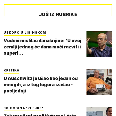
JOŠ IZ RUBRIKE
USKORO U LISINSKOM
Vodeći mislilac današnjice: 'U ovoj
zemlji jednog će dana moći razviti i
superl…
KRITIKA
U Auschwitz je ušao kao jedan od
mnogih, a iz tog logora izašao -
posljednji
30 GODINA 'PLEJKE'