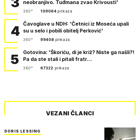
3
neobranjivo. Tuđmana zvao Krivousti'
360°
109064
prikaza
Čavoglave u NDH: 'Četnici iz Moseća upali
4
su u selo i pobili obitelj Perković'
360°
99408
prikaza
Gotovina: 'Škoriću, di je križ? Niste ga našli?!
5
Pa da ste stali i pitali fratr…
360°
67322
prikaza
VEZANI ČLANCI
DORIS LESSING