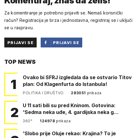
Komentiraj, znaš da želiš!
Za komentiranje je potrebno prijaviti se. Nemaš korisnički
račun? Registracija je brza i jednostavna, registriraj se i uključi
se u raspravu.
PRIJAVI SE
PRIJAVI SE
PUTEM
TOP NEWS
FACEBOOKA
Ovako bi SFRJ izgledala da se ostvario Titov
1
plan: Od Klagenfurta do Istanbula!
POLITIKA I DRUŠTVO
283051
prikaza
U 11 sati bili su pred Kninom. Gotovina:
2
'Sedma neka uđe, 4. gardijska neka g…
360°
124978
prikaza
'Slobo prije Oluje rekao: Krajina? To je