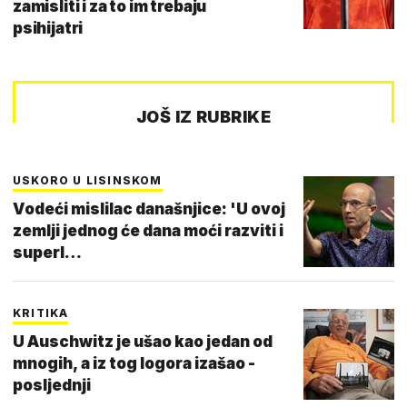
zamisliti i za to im trebaju
psihijatri
JOŠ IZ RUBRIKE
USKORO U LISINSKOM
Vodeći mislilac današnjice: 'U ovoj
zemlji jednog će dana moći razviti i
superl…
KRITIKA
U Auschwitz je ušao kao jedan od
mnogih, a iz tog logora izašao -
posljednji