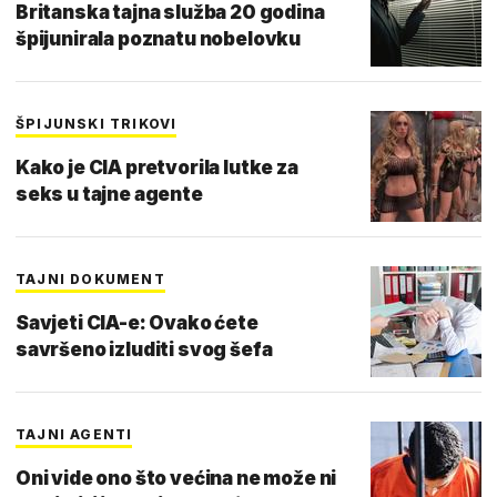
Britanska tajna služba 20 godina
špijunirala poznatu nobelovku
ŠPIJUNSKI TRIKOVI
Kako je CIA pretvorila lutke za
seks u tajne agente
TAJNI DOKUMENT
Savjeti CIA-e: Ovako ćete
savršeno izluditi svog šefa
TAJNI AGENTI
Oni vide ono što većina ne može ni