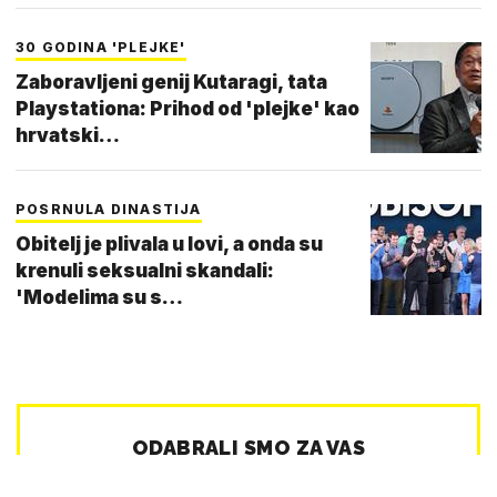
30 GODINA 'PLEJKE'
Zaboravljeni genij Kutaragi, tata
Playstationa: Prihod od 'plejke' kao
hrvatski…
POSRNULA DINASTIJA
Obitelj je plivala u lovi, a onda su
krenuli seksualni skandali:
'Modelima su s…