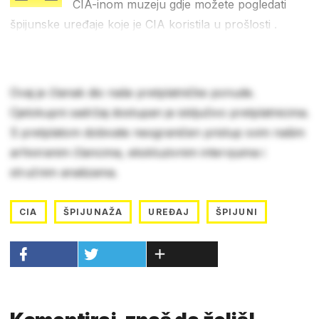
CIA-inom muzeju gdje možete pogledati
špijunske uređaje koje je CIA koristila u prošlosti .
Ovaj je članak dio naše pretplatničke ponude.
Cjelokupni sadržaj dostupan je isključivo pretplatnicima.
S pretplatom dobivate neograničen pristup svim našim
arhiviranim člancima, ekskluzivnim intervjuima i
stručnim analizama.
CIA
ŠPIJUNAŽA
UREĐAJ
ŠPIJUNI