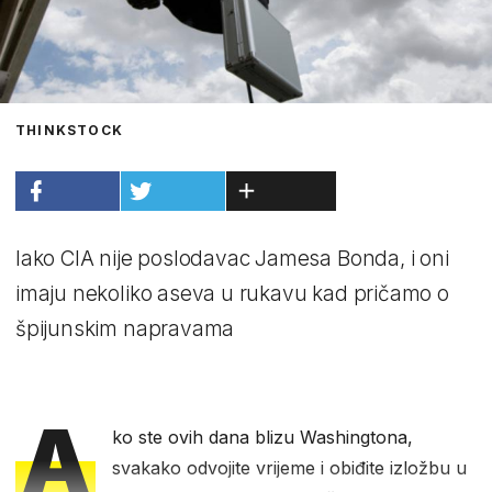
THINKSTOCK
Iako CIA nije poslodavac Jamesa Bonda, i oni
imaju nekoliko aseva u rukavu kad pričamo o
špijunskim napravama
A
ko ste ovih dana blizu Washingtona,
svakako odvojite vrijeme i obiđite izložbu u