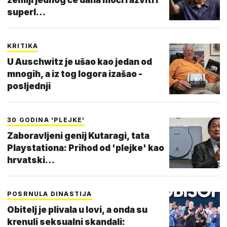
superl…
KRITIKA
U Auschwitz je ušao kao jedan od
mnogih, a iz tog logora izašao -
posljednji
30 GODINA 'PLEJKE'
Zaboravljeni genij Kutaragi, tata
Playstationa: Prihod od 'plejke' kao
hrvatski…
POSRNULA DINASTIJA
Obitelj je plivala u lovi, a onda su
krenuli seksualni skandali: