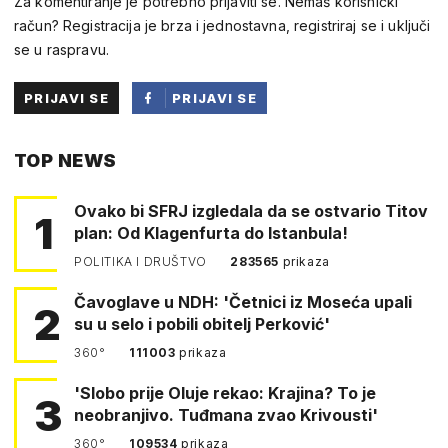
Za komentiranje je potrebno prijaviti se. Nemaš korisnički
račun? Registracija je brza i jednostavna, registriraj se i uključi
se u raspravu.
PRIJAVI SE
PRIJAVI SE
PUTEM
TOP NEWS
FACEBOOKA
Ovako bi SFRJ izgledala da se ostvario Titov
1
plan: Od Klagenfurta do Istanbula!
POLITIKA I DRUŠTVO
283565
prikaza
Čavoglave u NDH: 'Četnici iz Moseća upali
2
su u selo i pobili obitelj Perković'
360°
111003
prikaza
'Slobo prije Oluje rekao: Krajina? To je
3
neobranjivo. Tuđmana zvao Krivousti'
360°
109534
prikaza