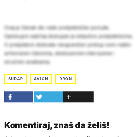
Ovaj je članak dio naše pretplatničke ponude.
Cjelokupni sadržaj dostupan je isključivo pretplatnicima.
S pretplatom dobivate neograničen pristup svim našim
arhiviranim člancima, ekskluzivnim intervjuima i
stručnim analizama.
SUDAR
AVION
DRON
Komentiraj, znaš da želiš!