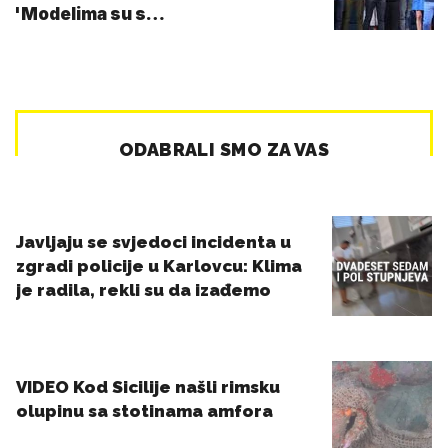
'Modelima su s…