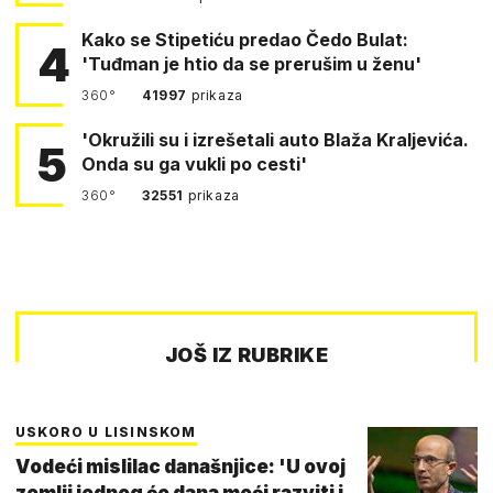
Kako se Stipetiću predao Čedo Bulat:
4
'Tuđman je htio da se prerušim u ženu'
360°
41997
prikaza
'Okružili su i izrešetali auto Blaža Kraljevića.
5
Onda su ga vukli po cesti'
360°
32551
prikaza
JOŠ IZ RUBRIKE
USKORO U LISINSKOM
Vodeći mislilac današnjice: 'U ovoj
zemlji jednog će dana moći razviti i