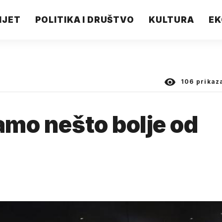
IJET
POLITIKA I DRUŠTVO
KULTURA
EK
106
prikaz
amo nešto bolje od