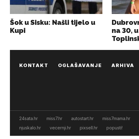
KONTAKT
OGLAŠAVANJE
ARHIVA
24sata.hr
miss7.hr
autostart.hr
miss7mama.hr
njuskalo.hr
vecernji.hr
pixsell.hr
popusti!