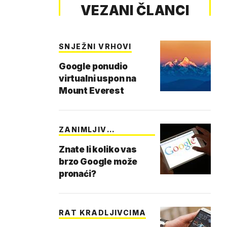
VEZANI ČLANCI
SNJEŽNI VRHOVI
Google ponudio
virtualni uspon na
Mount Everest
ZANIMLJIV
EKPERIMENT
Znate li koliko vas
brzo Google može
pronaći?
RAT KRADLJIVCIMA