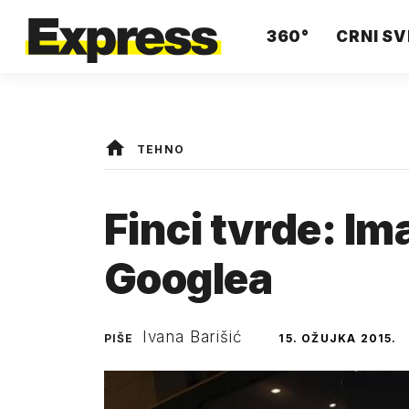
360°
CRNI SV
TEHNO
Finci tvrde: Im
Googlea
Ivana Barišić
PIŠE
15. OŽUJKA 2015.