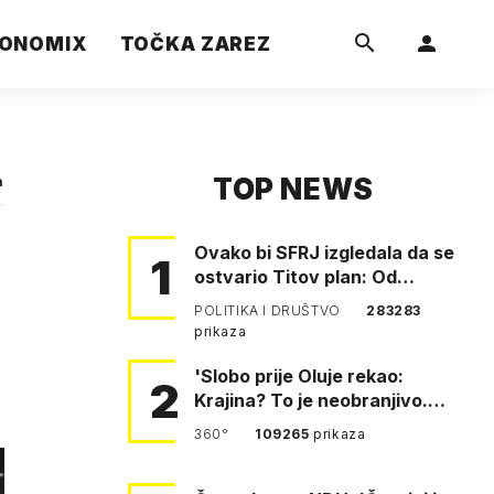
ONOMIX
TOČKA ZAREZ
TOP NEWS
a
Ovako bi SFRJ izgledala da se
1
ostvario Titov plan: Od
Klagenfurta do Istanbula!
POLITIKA I DRUŠTVO
283283
prikaza
'Slobo prije Oluje rekao:
2
Krajina? To je neobranjivo.
Tuđmana zvao Krivousti'
360°
109265
prikaza