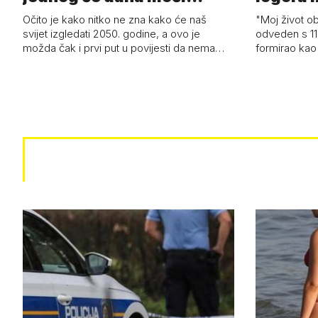
razviti i superl…
Očito je kako nitko ne zna kako će naš
"Moj život ob
svijet izgledati 2050. godine, a ovo je
odveden s 11
možda čak i prvi put u povijesti da nema…
formirao kao