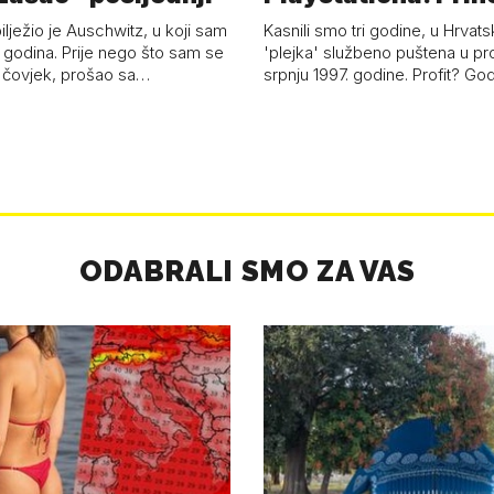
'plejke' kao hrvat
ilježio je Auschwitz, u koji sam
Kasnili smo tri godine, u Hrvats
 godina. Prije nego što sam se
'plejka' službeno puštena u pr
 čovjek, prošao sa…
srpnju 1997. godine. Profit? Go