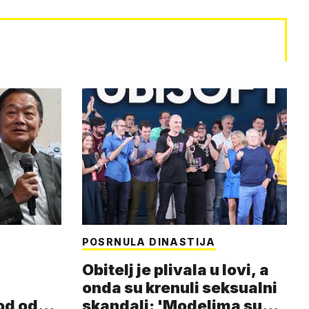
POSRNULA DINASTIJA
Obitelj je plivala u lovi, a
onda su krenuli seksualni
od od
skandali: 'Modelima su