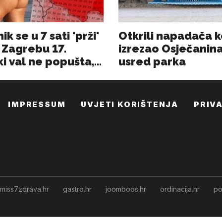
IMPRESSUM
UVJETI KORIŠTENJA
PRIV
miss7zdrava.hr
gastro.hr
joomboos.hr
ordinacija.hr
po