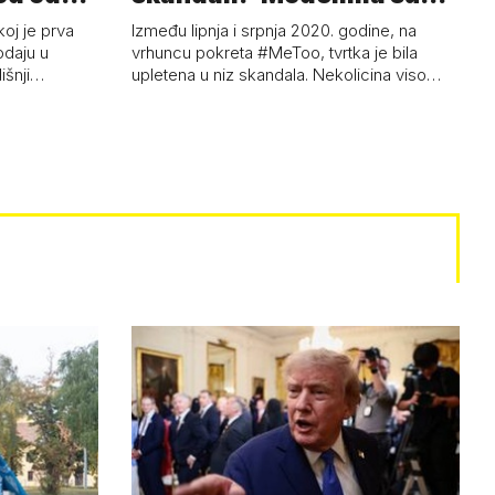
ski…
s…
koj je prva
Između lipnja i srpnja 2020. godine, na
odaju u
vrhuncu pokreta #MeToo, tvrtka je bila
dišnji…
upletena u niz skandala. Nekolicina viso…