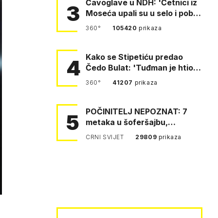
Čavoglave u NDH: 'Četnici iz
3
Moseća upali su u selo i pobili
obitelj Perković'
360°
105420
prikaza
Kako se Stipetiću predao
4
Čedo Bulat: 'Tuđman je htio
da se prerušim u ženu'
360°
41207
prikaza
POČINITELJ NEPOZNAT: 7
5
metaka u šoferšajbu,
propucan Meštrović.
CRNI SVIJET
29809
prikaza
Pretučen Pejin