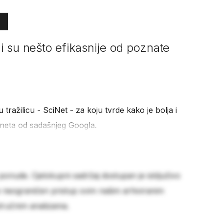
li su nešto efikasnije od poznate
 tražilicu - SciNet - za koju tvrde kako je bolja i
erneta od sadašnjeg Googla.
 ponude. Cjelokupni sadržaj dostupan je isključivo
e neograničen pristup svim našim arhiviranim
stručnim analizama.