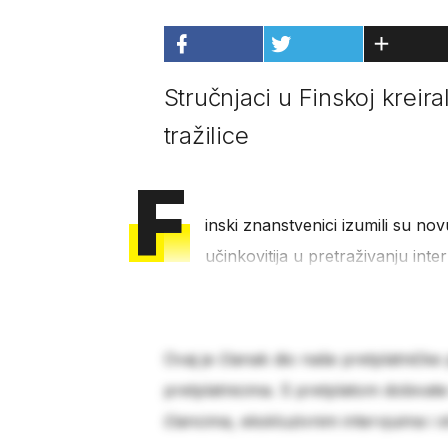
Stručnjaci u Finskoj kreira
tražilice
F
inski znanstvenici izumili su novu
učinkovitija u pretraživanju int
Ovaj je članak dio naše pretplatničke
pretplatnicima. S pretplatom dobivat
člancima, ekskluzivnim intervjuima i 