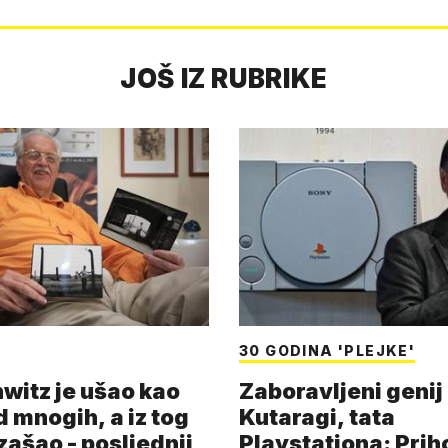
JOŠ IZ RUBRIKE
30 GODINA 'PLEJKE'
witz je ušao kao
Zaboravljeni genij
d mnogih, a iz tog
Kutaragi, tata
zašao - posljednji
Playstationa: Prih