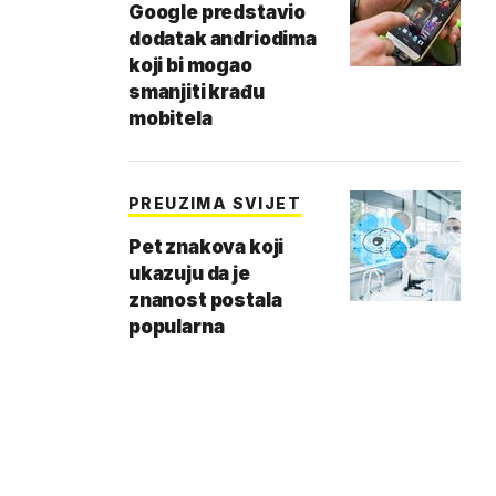
Google predstavio
dodatak andriodima
koji bi mogao
smanjiti krađu
mobitela
PREUZIMA SVIJET
Pet znakova koji
ukazuju da je
znanost postala
popularna