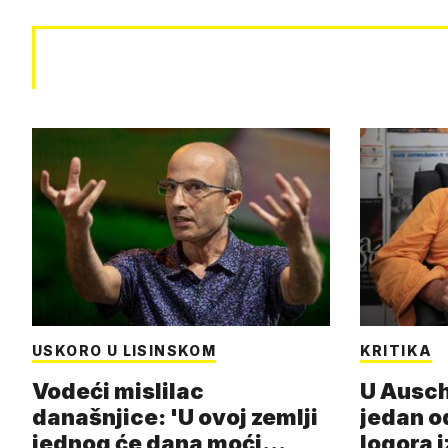
USKORO U LISINSKOM
KRITIKA
Vodeći mislilac
U Ausch
današnjice: 'U ovoj zemlji
jedan o
jednog će dana moći
logora i