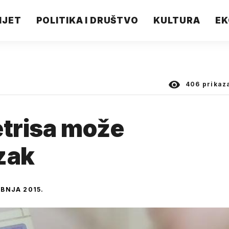
IJET
POLITIKA I DRUŠTVO
KULTURA
EK
406
prikaz
etrisa može
zak
IBNJA 2015.