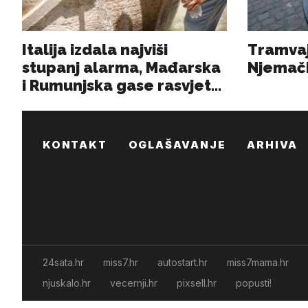
KONTAKT
OGLAŠAVANJE
ARHIVA
24sata.hr
miss7.hr
autostart.hr
miss7mama.hr
njuskalo.hr
vecernji.hr
pixsell.hr
popusti!