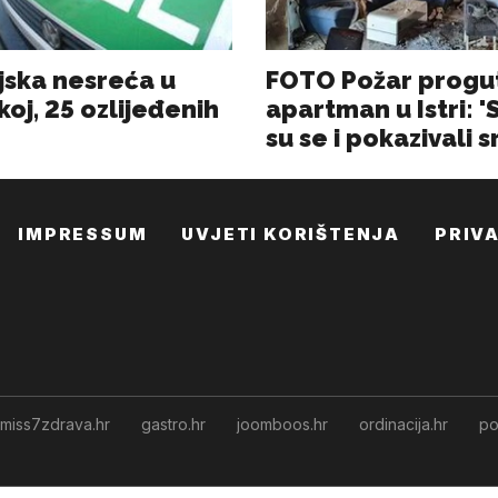
IMPRESSUM
UVJETI KORIŠTENJA
PRIV
miss7zdrava.hr
gastro.hr
joomboos.hr
ordinacija.hr
po