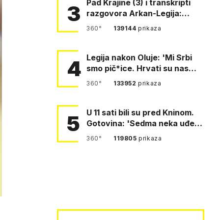
Pad Krajine (3) i transkripti
3
razgovora Arkan-Legija:
'Čujem, prelazite ustašam…
360°
139144
prikaza
Legija nakon Oluje: 'Mi Srbi
4
smo pič*ice. Hrvati su nas
pomeli!'
360°
133952
prikaza
U 11 sati bili su pred Kninom.
5
Gotovina: 'Sedma neka uđe,
4. gardijska neka g…
360°
119805
prikaza