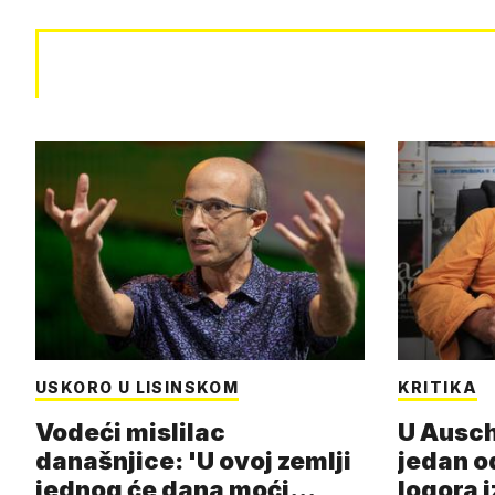
USKORO U LISINSKOM
KRITIKA
Vodeći mislilac
U Ausch
današnjice: 'U ovoj zemlji
jedan o
jednog će dana moći
logora i