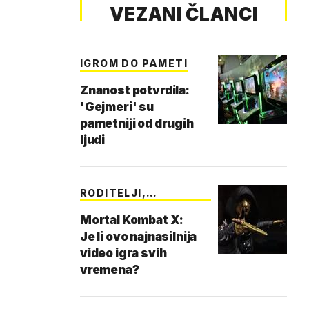
VEZANI ČLANCI
IGROM DO PAMETI
Znanost potvrdila:
'Gejmeri' su
pametniji od drugih
ljudi
RODITELJI,
STREPITE!
Mortal Kombat X:
Je li ovo najnasilnija
video igra svih
vremena?