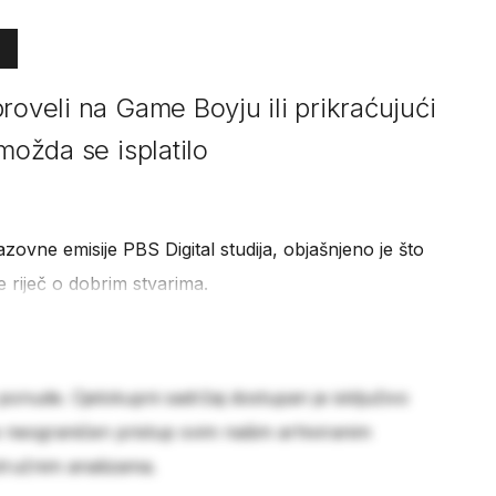
roveli na Game Boyju ili prikraćujući
možda se isplatilo
ovne emisije PBS Digital studija, objašnjeno je što
e riječ o dobrim stvarima.
 ponude. Cjelokupni sadržaj dostupan je isključivo
e neograničen pristup svim našim arhiviranim
stručnim analizama.