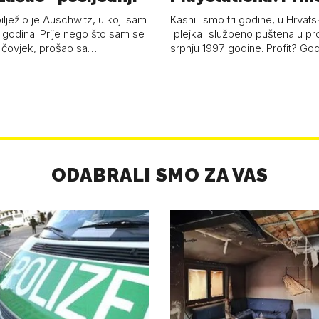
'plejke' kao hrvat
ilježio je Auschwitz, u koji sam
Kasnili smo tri godine, u Hrvats
 godina. Prije nego što sam se
'plejka' službeno puštena u pr
 čovjek, prošao sa…
srpnju 1997. godine. Profit? Go