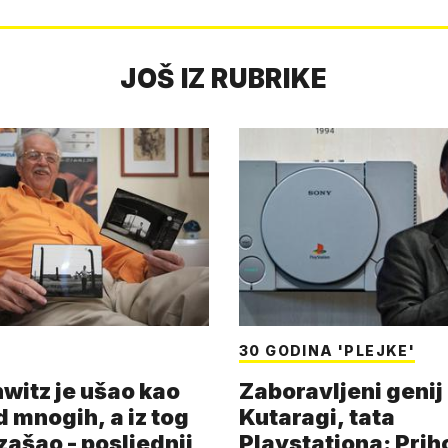
JOŠ IZ RUBRIKE
30 GODINA 'PLEJKE'
witz je ušao kao
Zaboravljeni genij
d mnogih, a iz tog
Kutaragi, tata
zašao - posljednji
Playstationa: Prih