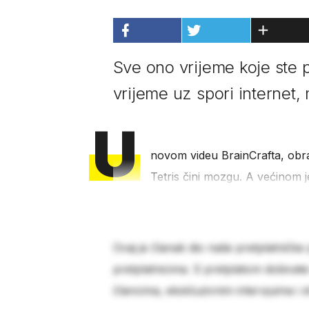
Sve ono vrijeme koje ste p
vrijeme uz spori internet, 
U
novom videu BrainCrafta, obraz
Tetris čini mozgu. A većinom j
Ovaj je članak dio naše pretplatničke
pretplatnicima. S pretplatom dobivat
člancima, ekskluzivnim intervjuima i 