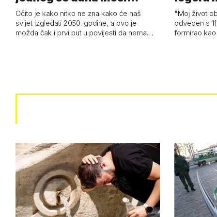
razviti i superl…
Očito je kako nitko ne zna kako će naš
"Moj život ob
svijet izgledati 2050. godine, a ovo je
odveden s 11
možda čak i prvi put u povijesti da nema…
formirao kao