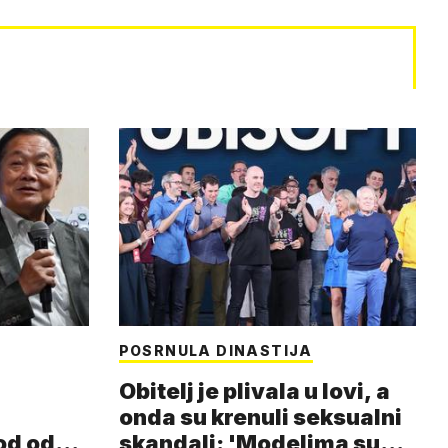
POSRNULA DINASTIJA
Obitelj je plivala u lovi, a
onda su krenuli seksualni
od od
skandali: 'Modelima su