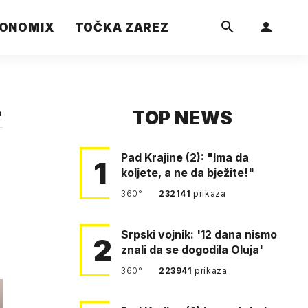
ONOMIX
TOČKA ZAREZ
TOP NEWS
a
Pad Krajine (2): "Ima da
1
koljete, a ne da bježite!"
360°
232141
prikaza
Srpski vojnik: '12 dana nismo
2
znali da se dogodila Oluja'
360°
223941
prikaza