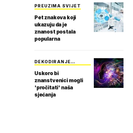
PREUZIMA SVIJET
Pet znakova koji
ukazuju da je
znanost postala
popularna
DEKODIRANJE
SJEĆANJA
Uskoro bi
znanstvenici mogli
'pročitati' naša
sjećanja