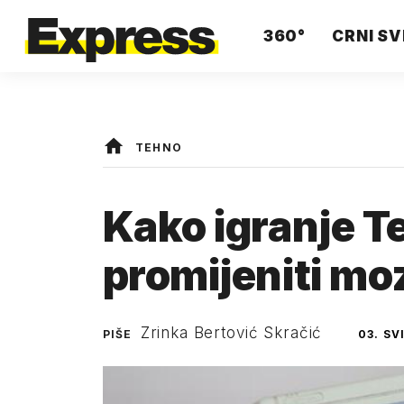
360°
CRNI SV
TEHNO
Kako igranje T
promijeniti mo
Zrinka Bertović Skračić
PIŠE
03. SV