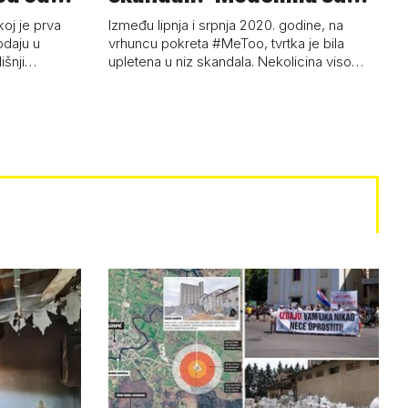
ski…
s…
koj je prva
Između lipnja i srpnja 2020. godine, na
odaju u
vrhuncu pokreta #MeToo, tvrtka je bila
dišnji…
upletena u niz skandala. Nekolicina viso…