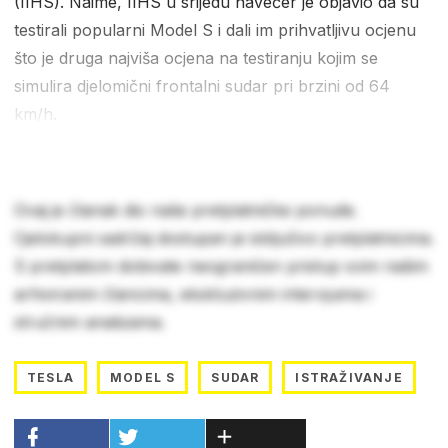
(IIHS). Naime, IIHS u srijedu navečer je objavio da su
testirali popularni Model S i dali im prihvatljivu ocjenu
što je druga najviša ocjena na testiranju kojim se
simulira djelomični frontalni sudar pri brzini od 64
km/h.
Ovaj je članak dio naše pretplatničke ponude.
Cjelokupni sadržaj dostupan je isključivo pretplatnicima.
S pretplatom dobivate neograničen pristup svim našim
arhiviranim člancima, ekskluzivnim intervjuima i
stručnim analizama.
TESLA
MODEL S
SUDAR
ISTRAŽIVANJE