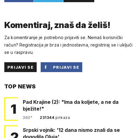
Komentiraj, znaš da želiš!
Za komentiranje je potrebno prijaviti se. Nemaš korisnički
račun? Registracija je brza i jednostavna, registriraj se i uključi
se u raspravu.
PRIJAVI SE
PRIJAVI SE
PUTEM
TOP NEWS
FACEBOOKA
Pad Krajine (2): "Ima da koljete, a ne da
1
bježite!"
360°
231344
prikaza
Srpski vojnik: '12 dana nismo znali da se
2
dogodila Oluja'