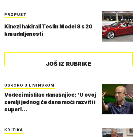
PROPUST
Kinezi hakirali Teslin Model S s 20
km udaljenosti
JOŠ IZ RUBRIKE
USKORO U LISINSKOM
Vodeći mislilac današnjice: 'U ovoj
zemlji jednog će dana moći razviti i
superl…
KRITIKA