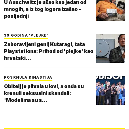
U Auschwitz je ušao kao jedan od
mnogih, a iz tog logora izašao -
posljednji
30 GODINA 'PLEJKE'
Zaboravljeni genij Kutaragi, tata
Playstationa: Prihod od 'plejke' kao
hrvatski…
POSRNULA DINASTIJA
Obitelj je plivala u lovi, a onda su
krenuli seksualni skandali:
'Modelima su s…