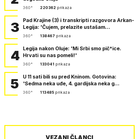
360°
220362
prikaza
Pad Krajine (3) i transkripti razgovora Arkan-
3
Legija: 'Čujem, prelazite ustašam…
360°
138467
prikaza
Legija nakon Oluje: 'Mi Srbi smo pič*ice.
4
Hrvati su nas pomeli!'
360°
133041
prikaza
U 11 sati bili su pred Kninom. Gotovina:
5
'Sedma neka uđe, 4. gardijska neka g…
360°
113485
prikaza
VEZANI ČLANCI