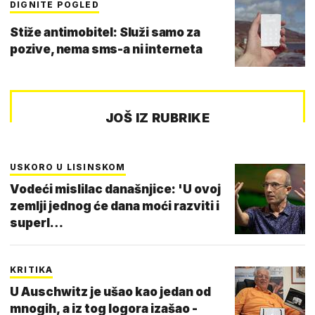
DIGNITE POGLED
Stiže antimobitel: Služi samo za
pozive, nema sms-a ni interneta
JOŠ IZ RUBRIKE
USKORO U LISINSKOM
Vodeći mislilac današnjice: 'U ovoj
zemlji jednog će dana moći razviti i
superl…
KRITIKA
U Auschwitz je ušao kao jedan od
mnogih, a iz tog logora izašao -