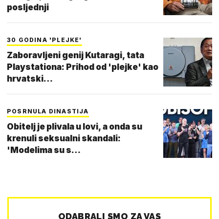
posljednji
30 GODINA 'PLEJKE'
Zaboravljeni genij Kutaragi, tata
Playstationa: Prihod od 'plejke' kao
hrvatski…
POSRNULA DINASTIJA
Obitelj je plivala u lovi, a onda su
krenuli seksualni skandali:
'Modelima su s…