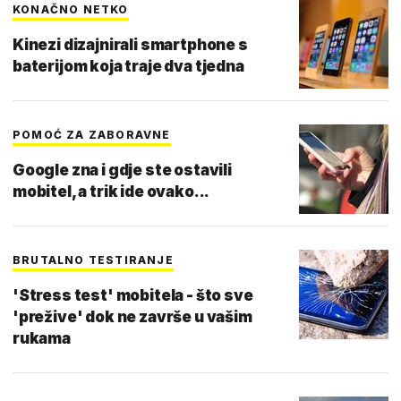
KONAČNO NETKO
Kinezi dizajnirali smartphone s
baterijom koja traje dva tjedna
POMOĆ ZA ZABORAVNE
Google zna i gdje ste ostavili
mobitel, a trik ide ovako...
BRUTALNO TESTIRANJE
'Stress test' mobitela - što sve
'prežive' dok ne završe u vašim
rukama