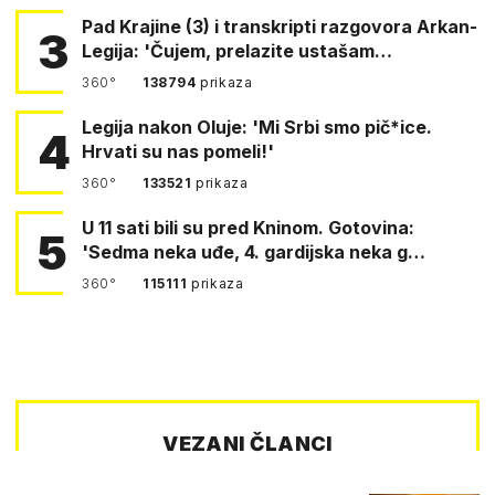
Pad Krajine (3) i transkripti razgovora Arkan-
3
Legija: 'Čujem, prelazite ustašam…
360°
138794
prikaza
Legija nakon Oluje: 'Mi Srbi smo pič*ice.
4
Hrvati su nas pomeli!'
360°
133521
prikaza
U 11 sati bili su pred Kninom. Gotovina:
5
'Sedma neka uđe, 4. gardijska neka g…
360°
115111
prikaza
VEZANI ČLANCI