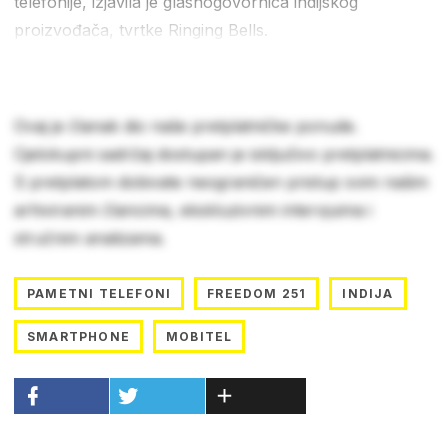
telefonije, izjavila je glasnogovornica indijskog
proizvođača, tvrtke Ringing Bells.
Ovaj je članak dio naše pretplatničke ponude.
Cjelokupni sadržaj dostupan je isključivo pretplatnicima.
S pretplatom dobivate neograničen pristup svim našim
arhiviranim člancima, ekskluzivnim intervjuima i
stručnim analizama.
PAMETNI TELEFONI
FREEDOM 251
INDIJA
SMARTPHONE
MOBITEL