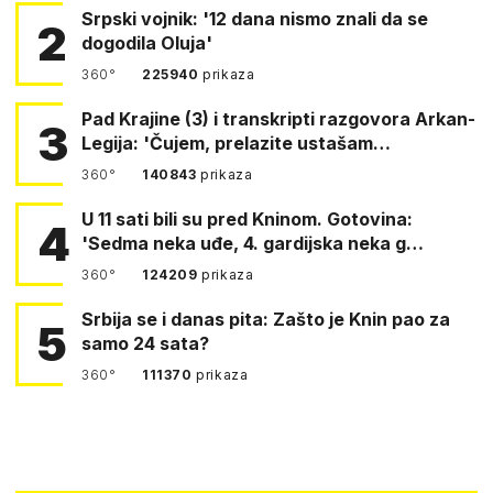
Srpski vojnik: '12 dana nismo znali da se
2
dogodila Oluja'
360°
225940
prikaza
Pad Krajine (3) i transkripti razgovora Arkan-
3
Legija: 'Čujem, prelazite ustašam…
360°
140843
prikaza
U 11 sati bili su pred Kninom. Gotovina:
4
'Sedma neka uđe, 4. gardijska neka g…
360°
124209
prikaza
Srbija se i danas pita: Zašto je Knin pao za
5
samo 24 sata?
360°
111370
prikaza