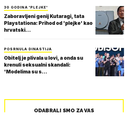
30 GODINA 'PLEJKE'
Zaboravljeni genij Kutaragi, tata
Playstationa: Prihod od 'plejke' kao
hrvatski…
POSRNULA DINASTIJA
Obitelj je plivala u lovi, a onda su
krenuli seksualni skandali:
'Modelima su s…