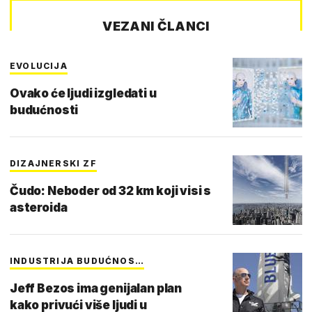
VEZANI ČLANCI
EVOLUCIJA
Ovako će ljudi izgledati u
budućnosti
DIZAJNERSKI ZF
Čudo: Neboder od 32 km koji visi s
asteroida
INDUSTRIJA BUDUĆNOS…
Jeff Bezos ima genijalan plan
kako privući više ljudi u