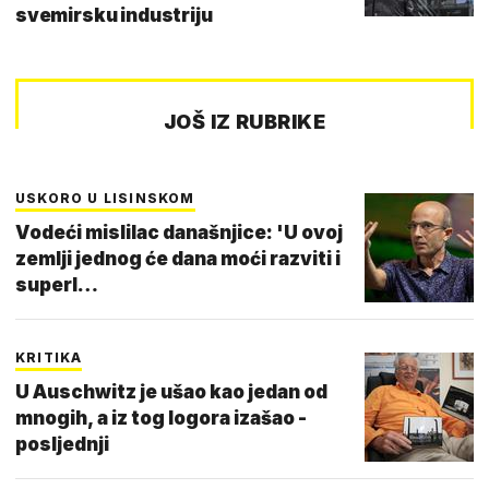
svemirsku industriju
JOŠ IZ RUBRIKE
USKORO U LISINSKOM
Vodeći mislilac današnjice: 'U ovoj
zemlji jednog će dana moći razviti i
superl…
KRITIKA
U Auschwitz je ušao kao jedan od
mnogih, a iz tog logora izašao -
posljednji