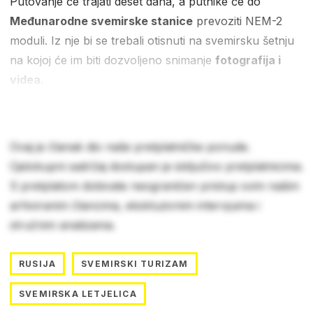
Putovanje će trajati deset dana, a putnike će do
Međunarodne svemirske stanice
prevoziti NEM-2
moduli. Iz nje bi se trebali otisnuti na svemirsku šetnju
na kojoj će im biti dozvoljeno snimanje
fotografija i
videa
.
Ovaj je članak dio naše pretplatničke ponude.
Cjelokupni sadržaj dostupan je isključivo pretplatnicima.
S pretplatom dobivate neograničen pristup svim našim
arhiviranim člancima, ekskluzivnim intervjuima i
stručnim analizama.
RUSIJA
SVEMIRSKI TURIZAM
SVEMIRSKA LETJELICA