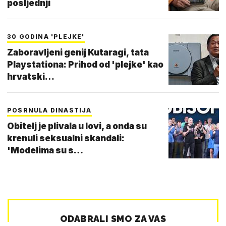
posljednji
30 GODINA 'PLEJKE'
Zaboravljeni genij Kutaragi, tata
Playstationa: Prihod od 'plejke' kao
hrvatski…
POSRNULA DINASTIJA
Obitelj je plivala u lovi, a onda su
krenuli seksualni skandali:
'Modelima su s…