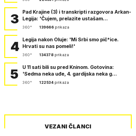
Pad Krajine (3) i transkripti razgovora Arkan-
3
Legija: 'Čujem, prelazite ustašam…
360°
139666
prikaza
Legija nakon Oluje: 'Mi Srbi smo pič*ice.
4
Hrvati su nas pomeli!'
360°
134378
prikaza
U 11 sati bili su pred Kninom. Gotovina:
5
'Sedma neka uđe, 4. gardijska neka g…
360°
122534
prikaza
VEZANI ČLANCI