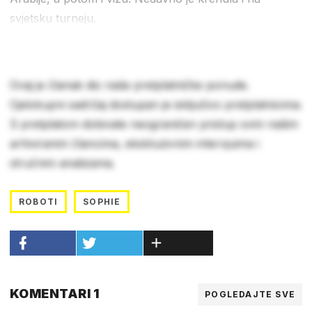
svjetsku turneju.
Ovaj je članak dio naše pretplatničke ponude.
Cjelokupni sadržaj dostupan je isključivo pretplatnicima.
S pretplatom dobivate neograničen pristup svim našim
arhiviranim člancima, ekskluzivnim intervjuima i
stručnim analizama.
ROBOTI
SOPHIE
KOMENTARI 1
POGLEDAJTE SVE