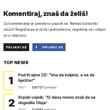
Komentiraj, znaš da želiš!
Za komentiranje je potrebno prijaviti se. Nemaš korisnički
račun? Registracija je brza i jednostavna, registriraj se i uključi
se u raspravu.
PRIJAVI SE
PRIJAVI SE
PUTEM
TOP NEWS
FACEBOOKA
Pad Krajine (2): "Ima da koljete, a ne da
1
bježite!"
360°
232727
prikaza
Srpski vojnik: '12 dana nismo znali da se
2
dogodila Oluja'
360°
224551
prikaza