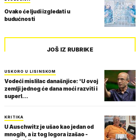
Ovako će ljudi izgledati u
budućnosti
JOŠ IZ RUBRIKE
USKORO U LISINSKOM
Vodeći mislilac današnjice: 'U ovoj
zemlji jednog će dana moći razviti i
superl…
KRITIKA
U Auschwitz je ušao kao jedan od
mnogih, a iz tog logora izašao -