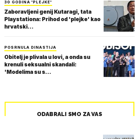
30 GODINA 'PLEJKE'
Zaboravljeni genij Kutaragi, tata
Playstationa: Prihod od 'plejke' kao
hrvatski…
POSRNULA DINASTIJA
Obitelj je plivala u lovi, a onda su
krenuli seksualni skandali:
'Modelima su s…