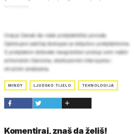
tehnologije.
Ovaj je članak dio naše pretplatničke ponude.
Cjelokupni sadržaj dostupan je isključivo pretplatnicima.
S pretplatom dobivate neograničen pristup svim našim
arhiviranim člancima, ekskluzivnim intervjuima i
stručnim analizama.
MINDY
LJUDSKO TIJELO
TEHNOLOGIJA
Komentiraj, znaš da želiš!