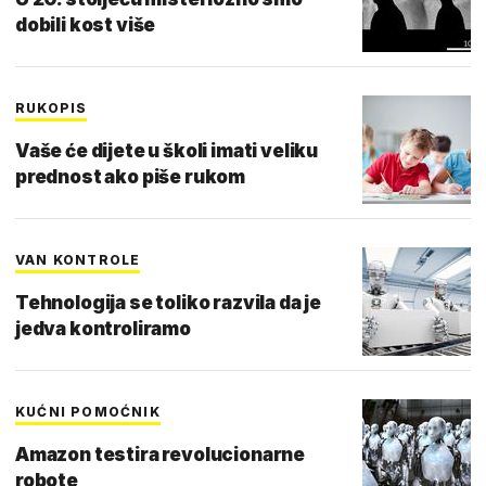
dobili kost više
RUKOPIS
Vaše će dijete u školi imati veliku
prednost ako piše rukom
VAN KONTROLE
Tehnologija se toliko razvila da je
jedva kontroliramo
KUĆNI POMOĆNIK
Amazon testira revolucionarne
robote