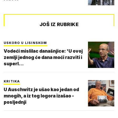
JOŠ IZ RUBRIKE
USKORO U LISINSKOM
Vodeći mislilac današnjice: 'U ovoj
zemlji jednog će dana moći razviti i
superl…
KRITIKA
U Auschwitz je ušao kao jedan od
mnogih, a iz tog logora izašao -
posljednji