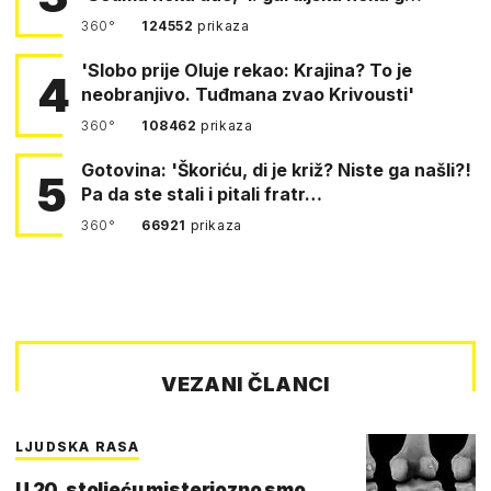
360°
124552
prikaza
'Slobo prije Oluje rekao: Krajina? To je
4
neobranjivo. Tuđmana zvao Krivousti'
360°
108462
prikaza
Gotovina: 'Škoriću, di je križ? Niste ga našli?!
5
Pa da ste stali i pitali fratr…
360°
66921
prikaza
VEZANI ČLANCI
LJUDSKA RASA
U 20. stoljeću misteriozno smo