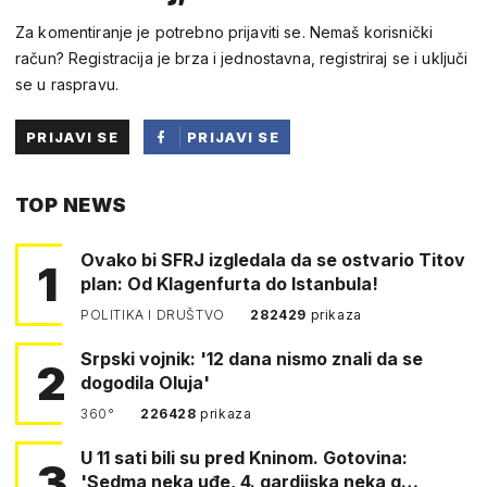
Za komentiranje je potrebno prijaviti se. Nemaš korisnički
račun? Registracija je brza i jednostavna, registriraj se i uključi
se u raspravu.
PRIJAVI SE
PRIJAVI SE
PUTEM
TOP NEWS
FACEBOOKA
Ovako bi SFRJ izgledala da se ostvario Titov
1
plan: Od Klagenfurta do Istanbula!
POLITIKA I DRUŠTVO
282429
prikaza
Srpski vojnik: '12 dana nismo znali da se
2
dogodila Oluja'
360°
226428
prikaza
U 11 sati bili su pred Kninom. Gotovina:
3
'Sedma neka uđe, 4. gardijska neka g…