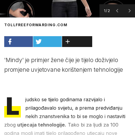
1/2
TOLLFREEFORWARDING.COM
'Mindy' je primjer žene čije je tijelo doživjelo
promjene uvjetovane korištenjem tehnologije
L
judsko se tijelo godinama razvijalo i
prilagođavalo svijetu, a prema predviđanju
nekih znanstvenika to bi se moglo i nastaviti
zbog
utjecaja tehnologije.
Tako bi za ljudi za 100
godina mogli imati tijelo prilagođeno utjecaju nove