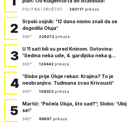
1
plan: Od Klagenfurta do Istanbula!
POLITIKA I DRUŠTVO
282117
prikaza
Srpski vojnik: '12 dana nismo znali da se
2
dogodila Oluja'
360°
226272
prikaza
U 11 sati bili su pred Kninom. Gotovina:
3
'Sedma neka uđe, 4. gardijska neka g…
360°
124442
prikaza
'Slobo prije Oluje rekao: Krajina? To je
4
neobranjivo. Tuđmana zvao Krivousti'
360°
108322
prikaza
Martić: 'Počela Oluja, što sad?'; Slobo: 'Ubij
5
se!'
360°
98897
prikaza