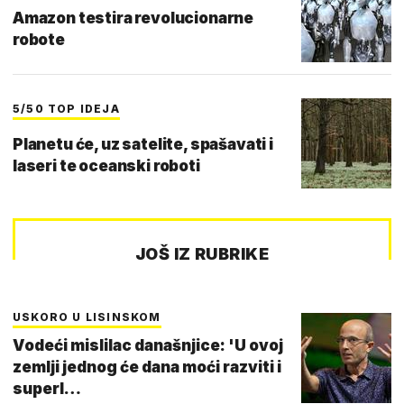
Amazon testira revolucionarne
robote
5/50 TOP IDEJA
Planetu će, uz satelite, spašavati i
laseri te oceanski roboti
JOŠ IZ RUBRIKE
USKORO U LISINSKOM
Vodeći mislilac današnjice: 'U ovoj
zemlji jednog će dana moći razviti i
superl…