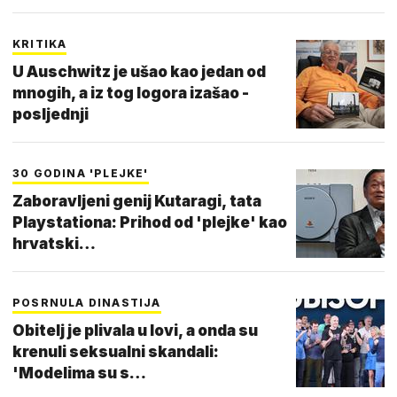
KRITIKA
U Auschwitz je ušao kao jedan od
mnogih, a iz tog logora izašao -
posljednji
30 GODINA 'PLEJKE'
Zaboravljeni genij Kutaragi, tata
Playstationa: Prihod od 'plejke' kao
hrvatski…
POSRNULA DINASTIJA
Obitelj je plivala u lovi, a onda su
krenuli seksualni skandali:
'Modelima su s…