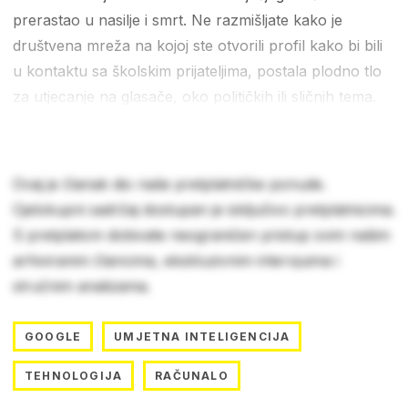
prerastao u nasilje i smrt. Ne razmišljate kako je
društvena mreža na kojoj ste otvorili profil kako bi bili
u kontaktu sa školskim prijateljima, postala plodno tlo
za utjecanje na glasače, oko političkih ili sličnih tema.
Ovaj je članak dio naše pretplatničke ponude.
Cjelokupni sadržaj dostupan je isključivo pretplatnicima.
S pretplatom dobivate neograničen pristup svim našim
arhiviranim člancima, ekskluzivnim intervjuima i
stručnim analizama.
GOOGLE
UMJETNA INTELIGENCIJA
TEHNOLOGIJA
RAČUNALO