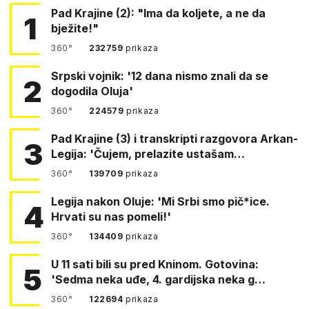
Pad Krajine (2): "Ima da koljete, a ne da
1
bježite!"
360°
232759
prikaza
Srpski vojnik: '12 dana nismo znali da se
2
dogodila Oluja'
360°
224579
prikaza
Pad Krajine (3) i transkripti razgovora Arkan-
3
Legija: 'Čujem, prelazite ustašam…
360°
139709
prikaza
Legija nakon Oluje: 'Mi Srbi smo pič*ice.
4
Hrvati su nas pomeli!'
360°
134409
prikaza
U 11 sati bili su pred Kninom. Gotovina:
5
'Sedma neka uđe, 4. gardijska neka g…
360°
122694
prikaza