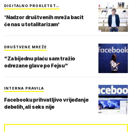
DIGITALNO PROKLETST…
'Nadzor društvenih mreža bacit
će nas u totalitarizam'
DRUŠTVENE MREŽE
"Za bijednu plaću sam tražio
odrezane glave po Fejsu"
INTERNA PRAVILA
Facebooku prihvatljivo vrijeđanje
debelih, ali seks nije