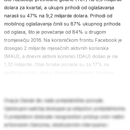
dolara za kvartal, a ukupni prihodi od oglašavanja
narasli su 47% na 9,2 milijarde dolara. Prihodi od
mobilnog oglašavanja činili su 87% ukupnog prihoda
od oglasa, što je povećanje od 84% u drugom
tromjesečju 2016. Na korisničkom frontu Facebook je
dosegao 2 milijarde mjesečnih aktivnih korisnika
(MAU), a dnevni aktivni korisnici (DAU) došao je na
1,32 milijarde. Obje brojke porasle su za 17% na
godišnjoj razini, stoji u obavijesti Business Insidera
Ovaj je članak dio naše pretplatničke ponude.
Cjelokupni sadržaj dostupan je isključivo pretplatnicima.
S pretplatom dobivate neograničen pristup svim našim
arhiviranim člancima, ekskluzivnim intervjuima i