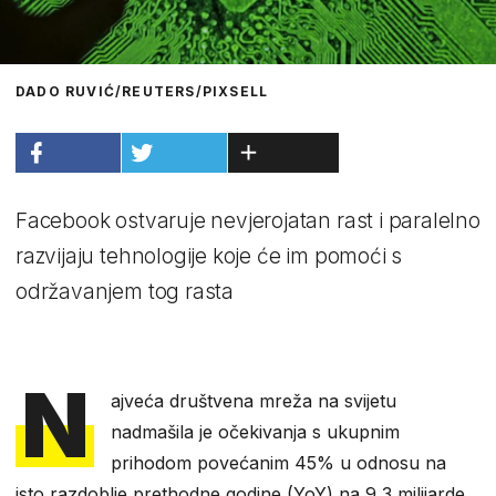
DADO RUVIĆ/REUTERS/PIXSELL
Facebook ostvaruje nevjerojatan rast i paralelno
razvijaju tehnologije koje će im pomoći s
održavanjem tog rasta
N
ajveća društvena mreža na svijetu
nadmašila je očekivanja s ukupnim
prihodom povećanim 45% u odnosu na
isto razdoblje prethodne godine (YoY) na 9,3 milijarde