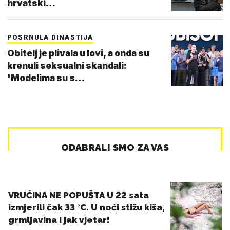
hrvatski…
POSRNULA DINASTIJA
Obitelj je plivala u lovi, a onda su
krenuli seksualni skandali:
'Modelima su s…