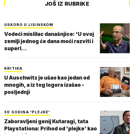
JOŠ IZ RUBRIKE
USKORO U LISINSKOM
Vodeći mislilac današnjice: 'U ovoj
zemlji jednog će dana moći razviti i
superl…
KRITIKA
U Auschwitz je ušao kao jedan od
mnogih, a iz tog logora izašao -
posljednji
30 GODINA 'PLEJKE'
Zaboravljeni genij Kutaragi, tata
Playstationa: Prihod od 'plejke' kao