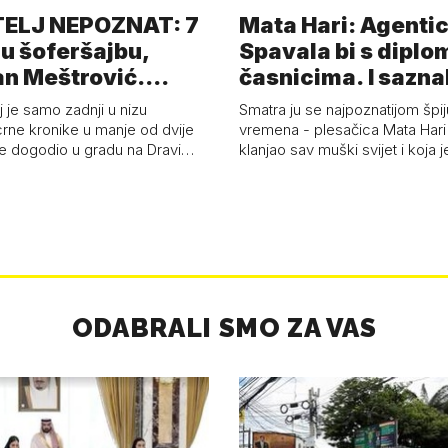
TELJ NEPOZNAT: 7
Mata Hari: Agentic
u šoferšajbu,
Spavala bi s diplo
n Meštrović.
časnicima. I sazna
n Pejin
j je samo zadnji u nizu
Smatra ju se najpoznatijom špi
crne kronike u manje od dvije
vremena - plesačica Mata Hari 
se dogodio u gradu na Dravi…
klanjao sav muški svijet i koja