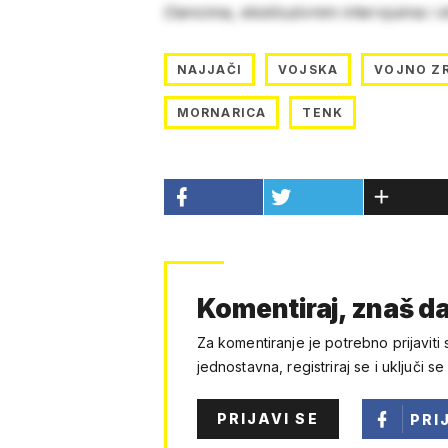
člancima, ekskluzivnim intervjuima i 
NAJJAČI
VOJSKA
VOJNO Z
MORNARICA
TENK
Komentiraj, znaš da
Za komentiranje je potrebno prijaviti 
jednostavna, registriraj se i uključi se
PRIJAVI SE
PRI