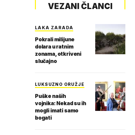
VEZANI ČLANCI
LAKA ZARADA
Pokrali milijune
dolara u ratnim
zonama, otkriveni
slučajno
LUKSUZNO ORUŽJE
Puške naših
vojnika: Nekad su ih
mogli imati samo
bogati