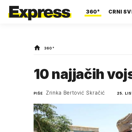
360°
CRNI SV
360°
10 najjačih voj
Zrinka Bertović Skračić
PIŠE
25. LI