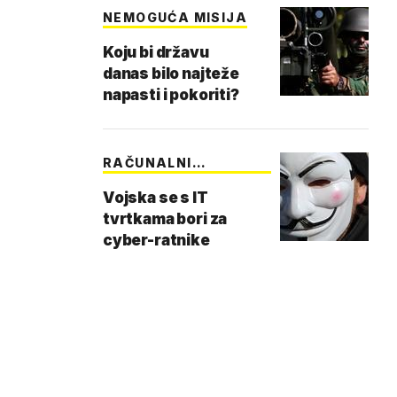
NEMOGUĆA MISIJA
Koju bi državu
danas bilo najteže
napasti i pokoriti?
RAČUNALNI
‘GEEKOVI’…
Vojska se s IT
tvrtkama bori za
cyber-ratnike