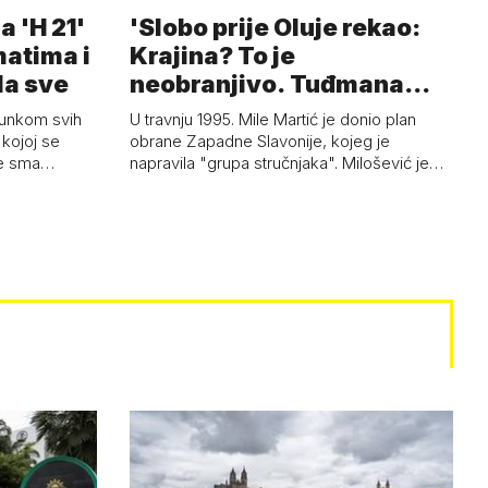
a 'H 21'
'Slobo prije Oluje rekao:
matima i
Krajina? To je
la sve
neobranjivo. Tuđmana
zvao Krivousti'
junkom svih
U travnju 1995. Mile Martić je donio plan
kojoj se
obrane Zapadne Slavonije, kojeg je
 je sma…
napravila "grupa stručnjaka". Milošević je…