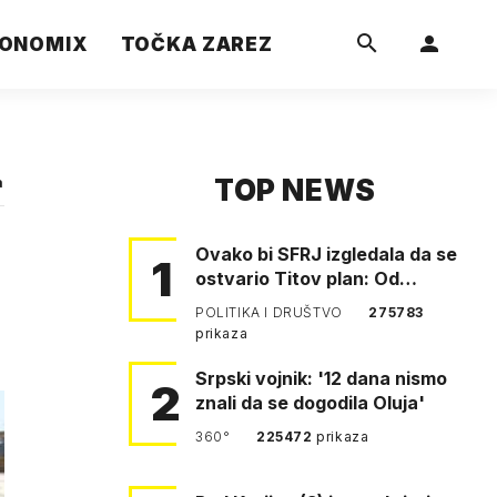
ONOMIX
TOČKA ZAREZ
TOP NEWS
a
Ovako bi SFRJ izgledala da se
1
ostvario Titov plan: Od
Klagenfurta do Istanbula!
POLITIKA I DRUŠTVO
275783
prikaza
Srpski vojnik: '12 dana nismo
2
znali da se dogodila Oluja'
360°
225472
prikaza