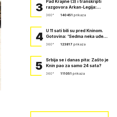
Pad Krajine (3) i transkripti
3
razgovora Arkan-Legija:
'Čujem, prelazite ustašam…
360°
140451
prikaza
U 11 sati bili su pred Kninom.
4
Gotovina: 'Sedma neka uđe,
4. gardijska neka g…
360°
123817
prikaza
Srbija se i danas pita: Zašto je
5
Knin pao za samo 24 sata?
360°
111051
prikaza