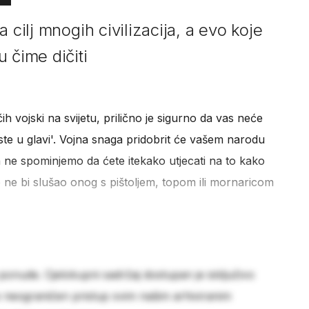
 cilj mnogih civilizacija, a evo koje
 čime dičiti
ih vojski na svijetu, prilično je sigurno da vas neće
čiste u glavi'. Vojna snaga pridobrit će vašem narodu
da ne spominjemo da ćete itekako utjecati na to kako
o ne bi slušao onog s pištoljem, topom ili mornaricom
 ponude. Cjelokupni sadržaj dostupan je isključivo
e neograničen pristup svim našim arhiviranim