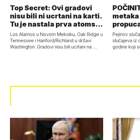
Top Secret: Ovi gradovi
POČINI
nisu bili ni ucrtani na karti.
metaka 
Tu je nastala prva atoms…
propuca
Pretuče
Los Alamos u Novom Meksiku, Oak Ridge u
Pejinov sluča
Tennessee i Hanford/Richland u državi
slučajeva iz 
Washington. Gradovi nisu bili ucrtani na …
godine koji 