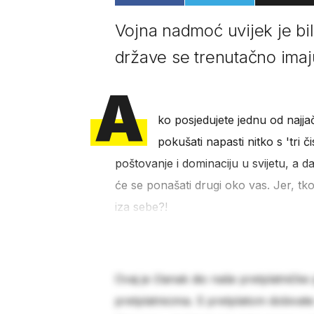
Vojna nadmoć uvijek je bila
države se trenutačno imaju
A
ko posjedujete jednu od najjač
pokušati napasti nitko s 'tri 
poštovanje i dominaciju u svijetu, a 
će se ponašati drugi oko vas. Jer, tk
iza sebe?!
Ovaj je članak dio naše pretplatničke
pretplatnicima. S pretplatom dobivat