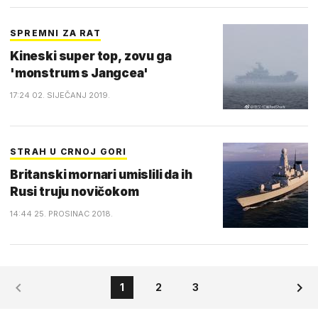
SPREMNI ZA RAT
Kineski super top, zovu ga
'monstrum s Jangcea'
17:24 02. SIJEČANJ 2019.
STRAH U CRNOJ GORI
Britanski mornari umislili da ih
Rusi truju novičokom
14:44 25. PROSINAC 2018.
1
2
3