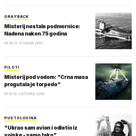
GRAYBACK
Misterij nestale podmornice:
Nađena nakon 75 godina
19:40 11. STUDENI 2019.
PILOTI
Misterij pod vodom: "Crna masa
progutala je torpedo"
19:10 12. LISTOPAD 2019.
PUSTOLOVINA
"Ukrao sam avion i odletio iz
vojske - samo tako"