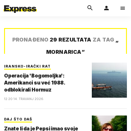
PRONAĐENO
29 REZULTATA
ZA TAG
„
MORNARICA
”
IRANSKO-IRAČKI RAT
Operacija 'Bogomoljka':
Amerikanci su već 1988.
odblokirali Hormuz
12:20 14. TRAVANJ 2026.
DAJ ŠTO DAŠ
Znate li da je Pepsi imao svoje