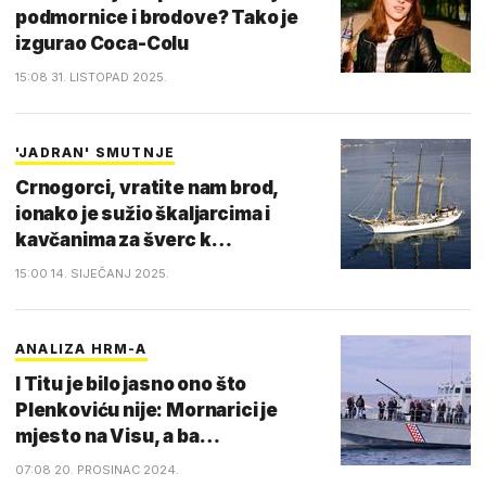
podmornice i brodove? Tako je
izgurao Coca-Colu
15:08 31. LISTOPAD 2025.
'JADRAN' SMUTNJE
Crnogorci, vratite nam brod,
ionako je sužio škaljarcima i
kavčanima za šverc k…
15:00 14. SIJEČANJ 2025.
ANALIZA HRM-A
I Titu je bilo jasno ono što
Plenkoviću nije: Mornarici je
mjesto na Visu, a ba…
07:08 20. PROSINAC 2024.