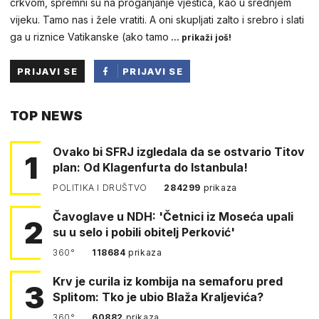
crkvom, spremni su na proganjanje vještica, kao u srednjem
vijeku. Tamo nas i žele vratiti. A oni skupljati zalto i srebro i slati
ga u riznice Vatikanske (ako tamo
... prikaži još!
PRIJAVI SE
PRIJAVI SE
PUTEM
TOP NEWS
FACEBOOKA
Ovako bi SFRJ izgledala da se ostvario Titov
1
plan: Od Klagenfurta do Istanbula!
POLITIKA I DRUŠTVO
284299
prikaza
Čavoglave u NDH: 'Četnici iz Moseća upali
2
su u selo i pobili obitelj Perković'
360°
118684
prikaza
Krv je curila iz kombija na semaforu pred
3
Splitom: Tko je ubio Blaža Kraljevića?
360°
60882
prikaza