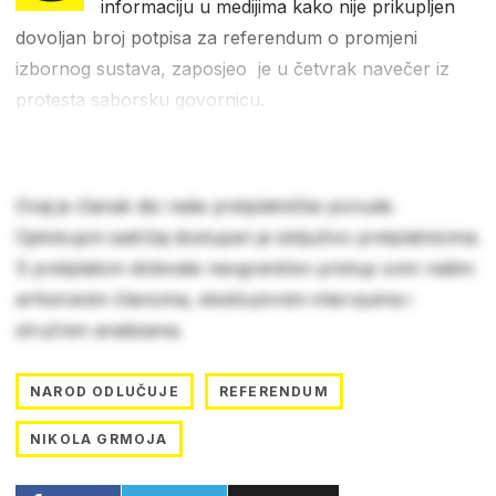
informaciju u medijima kako nije prikupljen
dovoljan broj potpisa za referendum o promjeni
izbornog sustava, zaposjeo je u četvrak navečer iz
protesta saborsku govornicu.
Ovaj je članak dio naše pretplatničke ponude.
Cjelokupni sadržaj dostupan je isključivo pretplatnicima.
S pretplatom dobivate neograničen pristup svim našim
arhiviranim člancima, ekskluzivnim intervjuima i
stručnim analizama.
NAROD ODLUČUJE
REFERENDUM
NIKOLA GRMOJA