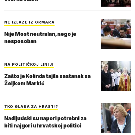
NE IZLAZE IZ ORMARA
Nije Most neutralan, nego je
nesposoban
NA POLITIČKOJ LINIJI
Zašto je Kolinda tajila sastanak sa
Željkom Markić
TKO GLASA ZA HRAST!?
Nadljudski su napori potrebni za
biti najgori u hrvatskoj politici