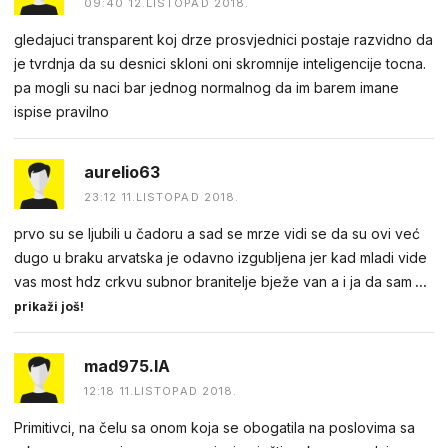
09:40 12.LISTOPAD 2018.
gledajuci transparent koj drze prosvjednici postaje razvidno da
je tvrdnja da su desnici skloni oni skromnije inteligencije tocna.
pa mogli su naci bar jednog normalnog da im barem imane
ispise pravilno
aurelio63
23:12 11.LISTOPAD 2018.
prvo su se ljubili u čadoru a sad se mrze vidi se da su ovi već
dugo u braku arvatska je odavno izgubljena jer kad mladi vide
vas most hdz crkvu subnor branitelje bježe van a i ja da sam
...
prikaži još!
mad975.IA
12:18 11.LISTOPAD 2018.
Primitivci, na čelu sa onom koja se obogatila na poslovima sa