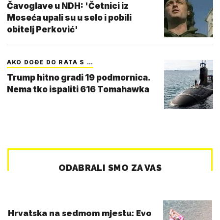
Čavoglave u NDH: 'Četnici iz
Moseća upali su u selo i pobili
obitelj Perković'
AKO DOĐE DO RATA S …
Trump hitno gradi 19 podmornica.
Nema tko ispaliti 616 Tomahawka