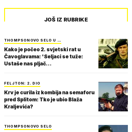
JOŠ IZ RUBRIKE
THOMPSONOVO SELO U …
Kako je počeo 2. svjetski rat u
Čavoglavama: 'Seljaci se tuže:
Ustaše nas pljač…
FELJTON: 2. DIO
Krv je curila iz kombija na semaforu
pred Splitom: Tko je ubio Blaža
Kraljevića?
THOMPSONOVO SELO