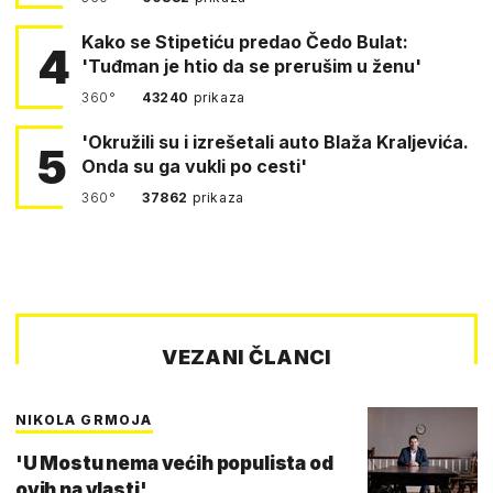
Kako se Stipetiću predao Čedo Bulat:
4
'Tuđman je htio da se prerušim u ženu'
360°
43240
prikaza
'Okružili su i izrešetali auto Blaža Kraljevića.
5
Onda su ga vukli po cesti'
360°
37862
prikaza
VEZANI ČLANCI
NIKOLA GRMOJA
'U Mostu nema većih populista od
ovih na vlasti'