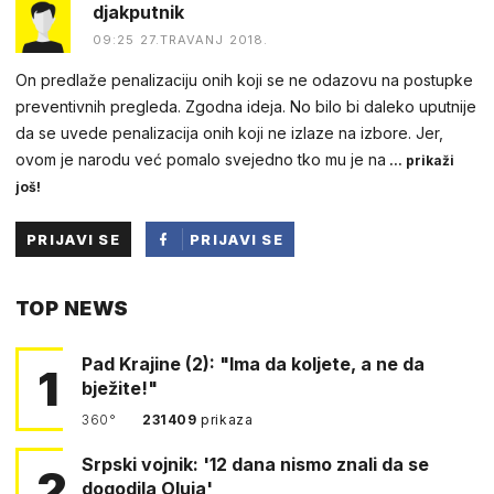
djakputnik
09:25 27.TRAVANJ 2018.
On predlaže penalizaciju onih koji se ne odazovu na postupke
preventivnih pregleda. Zgodna ideja. No bilo bi daleko uputnije
da se uvede penalizacija onih koji ne izlaze na izbore. Jer,
ovom je narodu već pomalo svejedno tko mu je na
... prikaži
još!
PRIJAVI SE
PRIJAVI SE
PUTEM
TOP NEWS
FACEBOOKA
Pad Krajine (2): "Ima da koljete, a ne da
1
bježite!"
360°
231409
prikaza
Srpski vojnik: '12 dana nismo znali da se
2
dogodila Oluja'