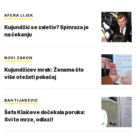
AFERA LIJEK
Kujundžić se zaletio? Spinraza je
na čekanju
NOVI ZAKON
Kujundžićev mrak: Ženama što
više otežati pobačaj
BAHTIJAREVIĆ
Šefa Klaićeve dočekala poruka:
Svi te mrze, odlazi!