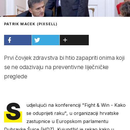
PATRIK MACEK (PIXSELL)
Prvi čovjek zdravstva bi htio zapapriti onima koji
se ne odazivaju na preventivne liječničke
preglede
S
udjelujući na konferenciji "Fight & Win - Kako
se oduprijeti raku", u organizaciji hrvatske
zastupnice u Europskom parlamentu
Dubravke Šuice (HDZ), Kujundžić je rekao kako u