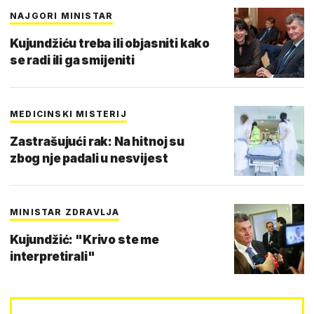
NAJGORI MINISTAR
Kujundžiću treba ili objasniti kako
se radi ili ga smijeniti
MEDICINSKI MISTERIJ
Zastrašujući rak: Na hitnoj su
zbog nje padali u nesvijest
MINISTAR ZDRAVLJA
Kujundžić: "Krivo ste me
interpretirali"