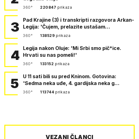
360°
220847
prikaza
Pad Krajine (3) i transkripti razgovora Arkan-
3
Legija: 'Čujem, prelazite ustašam…
360°
138529
prikaza
Legija nakon Oluje: 'Mi Srbi smo pič*ice.
4
Hrvati su nas pomeli!'
360°
133152
prikaza
U 11 sati bili su pred Kninom. Gotovina:
5
'Sedma neka uđe, 4. gardijska neka g…
360°
113744
prikaza
VEZANI ČLANCI