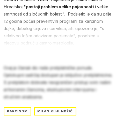
Hrvatskoj "
postoji problem velike pojavnosti
i velike
smrtnosti od zloćudnih bolesti". Podsjetio je da su prije
12 godina počeli preventivni programi za karcinom
dojke, debelog crijeva i cerviksa, ali, upozorio je, "s
relativno lošim odazivom pacijenata", posebice u
njegovu području gastrointerologije.
Ovaj je članak dio naše pretplatničke ponude.
Cjelokupni sadržaj dostupan je isključivo pretplatnicima.
S pretplatom dobivate neograničen pristup svim našim
arhiviranim člancima, ekskluzivnim intervjuima i
stručnim analizama.
KARCINOM
MILAN KUJUNDŽIĆ