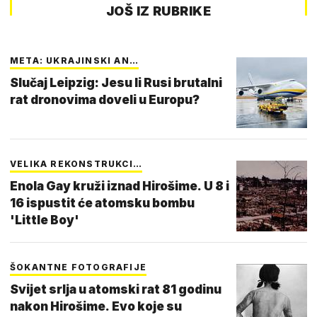
JOŠ IZ RUBRIKE
META: UKRAJINSKI AN…
Slučaj Leipzig: Jesu li Rusi brutalni
rat dronovima doveli u Europu?
VELIKA REKONSTRUKCI…
Enola Gay kruži iznad Hirošime. U 8 i
16 ispustit će atomsku bombu
'Little Boy'
ŠOKANTNE FOTOGRAFIJE
Svijet srlja u atomski rat 81 godinu
nakon Hirošime. Evo koje su