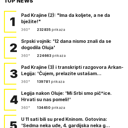
TOP NEWS
FACEBOOKA
Pad Krajine (2): "Ima da koljete, a ne da
1
bježite!"
360°
232835
prikaza
Srpski vojnik: '12 dana nismo znali da se
2
dogodila Oluja'
360°
224663
prikaza
Pad Krajine (3) i transkripti razgovora Arkan-
3
Legija: 'Čujem, prelazite ustašam…
360°
139781
prikaza
Legija nakon Oluje: 'Mi Srbi smo pič*ice.
4
Hrvati su nas pomeli!'
360°
134450
prikaza
U 11 sati bili su pred Kninom. Gotovina:
5
'Sedma neka uđe, 4. gardijska neka g…