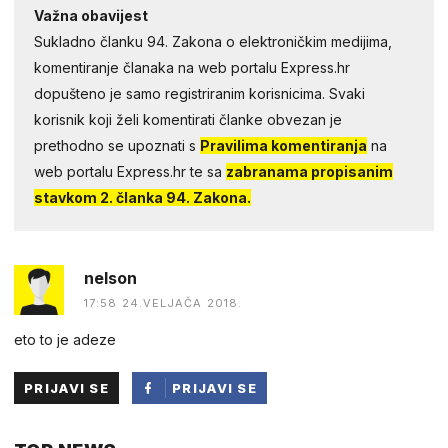
Važna obavijest
Sukladno članku 94. Zakona o elektroničkim medijima,
komentiranje članaka na web portalu Express.hr
dopušteno je samo registriranim korisnicima. Svaki
korisnik koji želi komentirati članke obvezan je
prethodno se upoznati s
Pravilima komentiranja
na
web portalu Express.hr te sa
zabranama propisanim
stavkom 2. članka 94. Zakona.
nelson
17:58 24.VELJAČA 2018.
eto to je adeze
PRIJAVI SE
PRIJAVI SE
PUTEM