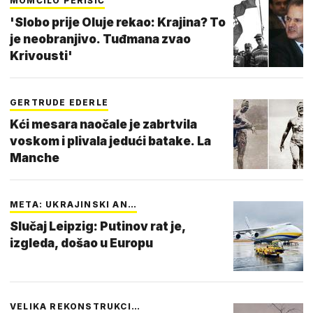
MOMČILO PERIŠIĆ
'Slobo prije Oluje rekao: Krajina? To
je neobranjivo. Tuđmana zvao
Krivousti'
GERTRUDE EDERLE
Kći mesara naočale je zabrtvila
voskom i plivala jedući batake. La
Manche
META: UKRAJINSKI AN…
Slučaj Leipzig: Putinov rat je,
izgleda, došao u Europu
VELIKA REKONSTRUKCI…