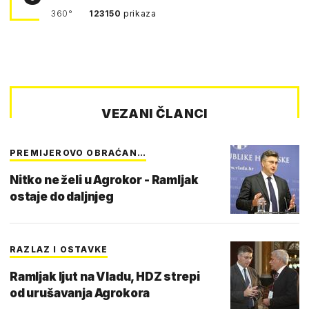
360°
123150
prikaza
VEZANI ČLANCI
PREMIJEROVO OBRAĆAN…
Nitko ne želi u Agrokor - Ramljak
ostaje do daljnjeg
RAZLAZ I OSTAVKE
Ramljak ljut na Vladu, HDZ strepi
od urušavanja Agrokora