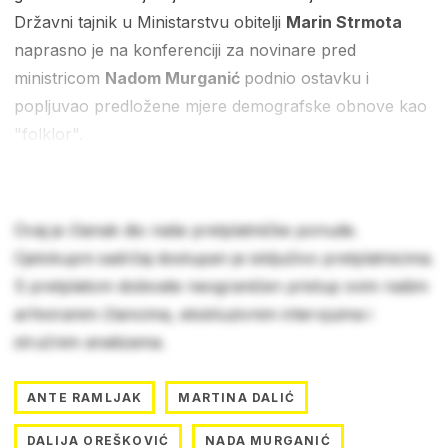
Državni tajnik u Ministarstvu obitelji
Marin Strmota
naprasno je na konferenciji za novinare pred
ministricom
Nadom Murganić
podnio ostavku i
popljuvao predložene mjere demografske obnove kao
"folklor".
Ovaj je članak dio naše pretplatničke ponude.
Cjelokupni sadržaj dostupan je isključivo pretplatnicima.
S pretplatom dobivate neograničen pristup svim našim
arhiviranim člancima, ekskluzivnim intervjuima i
stručnim analizama.
ANTE RAMLJAK
MARTINA DALIĆ
DALIJA OREŠKOVIĆ
NADA MURGANIĆ