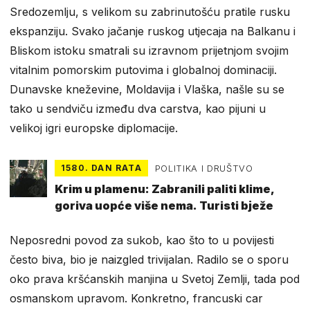
Sredozemlju, s velikom su zabrinutošću pratile rusku
ekspanziju. Svako jačanje ruskog utjecaja na Balkanu i
Bliskom istoku smatrali su izravnom prijetnjom svojim
vitalnim pomorskim putovima i globalnoj dominaciji.
Dunavske kneževine, Moldavija i Vlaška, našle su se
tako u sendviču između dva carstva, kao pijuni u
velikoj igri europske diplomacije.
1580. DAN RATA
POLITIKA I DRUŠTVO
Krim u plamenu: Zabranili paliti klime,
goriva uopće više nema. Turisti bježe
Neposredni povod za sukob, kao što to u povijesti
često biva, bio je naizgled trivijalan. Radilo se o sporu
oko prava kršćanskih manjina u Svetoj Zemlji, tada pod
osmanskom upravom. Konkretno, francuski car