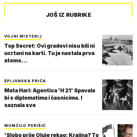
JOŠ IZ RUBRIKE
VOJNI MISTERIJ
Top Secret: Ovi gradovi nisu bili ni
ucrtani na karti. Tu je nastala prva
atoms…
ŠPIJUNSKA PRIČA
Mata Hari: Agentica 'H 21' Spavala
bi s diplomatima i časnicima. I
saznala sve
MOMČILO PERIŠIĆ
'Slobo prije Oluje rekao: Krajina? To