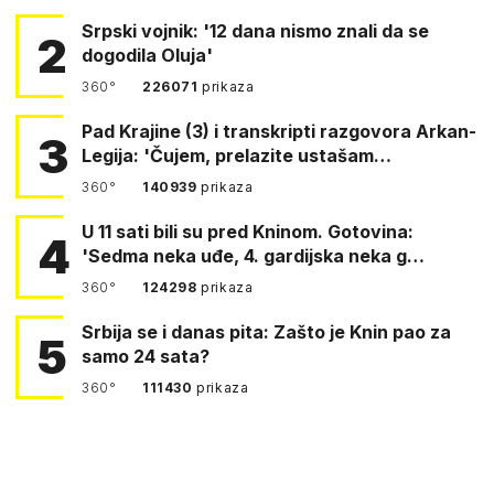
Srpski vojnik: '12 dana nismo znali da se
2
dogodila Oluja'
360°
226071
prikaza
Pad Krajine (3) i transkripti razgovora Arkan-
3
Legija: 'Čujem, prelazite ustašam…
360°
140939
prikaza
U 11 sati bili su pred Kninom. Gotovina:
4
'Sedma neka uđe, 4. gardijska neka g…
360°
124298
prikaza
Srbija se i danas pita: Zašto je Knin pao za
5
samo 24 sata?
360°
111430
prikaza