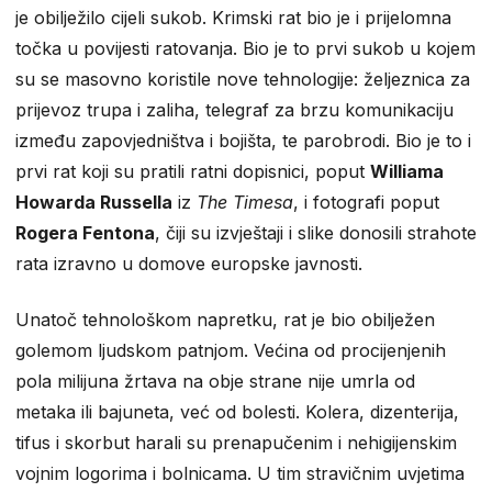
je obilježilo cijeli sukob. Krimski rat bio je i prijelomna
točka u povijesti ratovanja. Bio je to prvi sukob u kojem
su se masovno koristile nove tehnologije: željeznica za
prijevoz trupa i zaliha, telegraf za brzu komunikaciju
između zapovjedništva i bojišta, te parobrodi. Bio je to i
prvi rat koji su pratili ratni dopisnici, poput
Williama
Howarda Russella
iz
The Timesa
, i fotografi poput
Rogera Fentona
, čiji su izvještaji i slike donosili strahote
rata izravno u domove europske javnosti.
Unatoč tehnološkom napretku, rat je bio obilježen
golemom ljudskom patnjom. Većina od procijenjenih
pola milijuna žrtava na obje strane nije umrla od
metaka ili bajuneta, već od bolesti. Kolera, dizenterija,
tifus i skorbut harali su prenapučenim i nehigijenskim
vojnim logorima i bolnicama. U tim stravičnim uvjetima