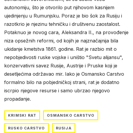
autonomiju, što je otvorilo put njihovom kasnijem
ujedinjenju u Rumunjsku. Poraz je bio šok za Rusiju i
razotkrio je njezinu tehničku i društvenu zaostalost.
Potaknuo je novog cara, Aleksandra II., na provođenje
niza opsežnih reformi, od kojih je najznačajnija bila
ukidanje kmetstva 1861. godine. Rat je razbio mit o
nepobjedivosti ruske vojske i uništio "Svetu alijansu",
konzervativni savez Rusije, Austrije i Pruske koji je
desetljećima održavao mir. Iako je Osmansko Carstvo
formalno bilo na pobjedničkoj strani, rat je dodatno
iscrpio njegove resurse i samo ubrzao njegovo
propadanje.
KRIMSKI RAT
OSMANSKO CARSTVO
RUSKO CARSTVO
RUSIJA