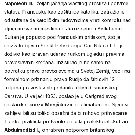
Napoleon III.
, željan jačanja vlastitog prestiža i potvrde
statusa Francuske kao zaštitnice katolika, zatražio je
od sultana da katoličkim redovnicima vrati kontrolu nad
ključnim svetim mjestima u Jeruzalemu i Betlehemu.
Sultan je popustio pod francuskim pritiskom, što je
izazvalo bijes u Sankt Peterburgu. Car Nikola I. to je
doživio kao izravan udarac ruskom ugledu i pravima
pravoslavnih kršćana. Inzistirao je ne samo na
povratku prava pravoslavcima u Svetoj Zemlji, već i na
formalnom priznanju prava Rusije da štiti svih 12
milijuna pravoslavnih podanika diljem Osmanskog
Carstva. U veljači 1853. poslao je u Carigrad svog
izaslanika,
kneza Menjšikova
, s ultimatumom. Njegovi
zahtjevi bili su toliko opsežni da bi njihovo prihvaćanje
Tursku praktički pretvorilo u ruski protektorat.
Sultan
Abdulmedžid I.
, ohrabren potporom britanskog