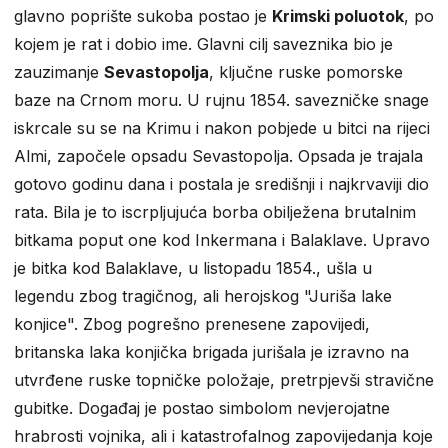
glavno poprište sukoba postao je
Krimski poluotok
, po
kojem je rat i dobio ime. Glavni cilj saveznika bio je
zauzimanje
Sevastopolja
, ključne ruske pomorske
baze na Crnom moru. U rujnu 1854. savezničke snage
iskrcale su se na Krimu i nakon pobjede u bitci na rijeci
Almi, započele opsadu Sevastopolja. Opsada je trajala
gotovo godinu dana i postala je središnji i najkrvaviji dio
rata. Bila je to iscrpljujuća borba obilježena brutalnim
bitkama poput one kod Inkermana i Balaklave. Upravo
je bitka kod Balaklave, u listopadu 1854., ušla u
legendu zbog tragičnog, ali herojskog "Juriša lake
konjice". Zbog pogrešno prenesene zapovijedi,
britanska laka konjička brigada jurišala je izravno na
utvrđene ruske topničke položaje, pretrpjevši stravične
gubitke. Događaj je postao simbolom nevjerojatne
hrabrosti vojnika, ali i katastrofalnog zapovijedanja koje