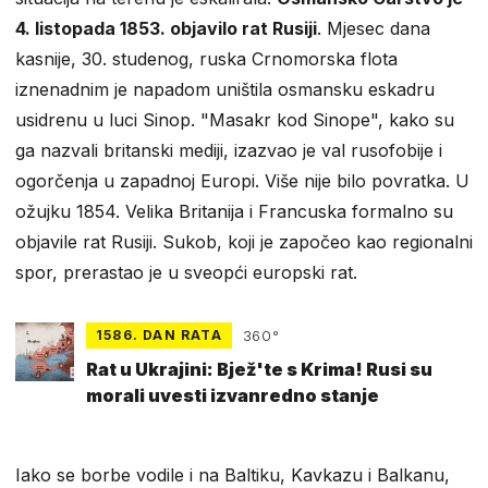
4. listopada 1853. objavilo rat Rusiji
. Mjesec dana
kasnije, 30. studenog, ruska Crnomorska flota
iznenadnim je napadom uništila osmansku eskadru
usidrenu u luci Sinop. "Masakr kod Sinope", kako su
ga nazvali britanski mediji, izazvao je val rusofobije i
ogorčenja u zapadnoj Europi. Više nije bilo povratka. U
ožujku 1854. Velika Britanija i Francuska formalno su
objavile rat Rusiji. Sukob, koji je započeo kao regionalni
spor, prerastao je u sveopći europski rat.
1586. DAN RATA
360°
Rat u Ukrajini: Bjež'te s Krima! Rusi su
morali uvesti izvanredno stanje
Iako se borbe vodile i na Baltiku, Kavkazu i Balkanu,