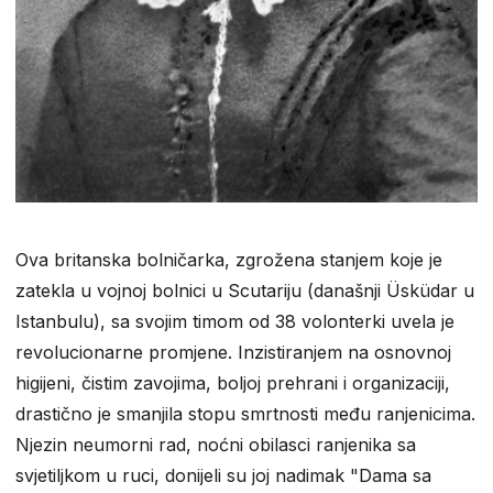
Ova britanska bolničarka, zgrožena stanjem koje je
zatekla u vojnoj bolnici u Scutariju (današnji Üsküdar u
Istanbulu), sa svojim timom od 38 volonterki uvela je
revolucionarne promjene. Inzistiranjem na osnovnoj
higijeni, čistim zavojima, boljoj prehrani i organizaciji,
drastično je smanjila stopu smrtnosti među ranjenicima.
Njezin neumorni rad, noćni obilasci ranjenika sa
svjetiljkom u ruci, donijeli su joj nadimak "Dama sa