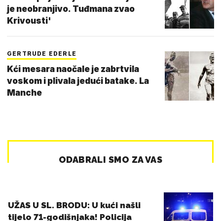
je neobranjivo. Tuđmana zvao
Krivousti'
GERTRUDE EDERLE
Kći mesara naočale je zabrtvila
voskom i plivala jedući batake. La
Manche