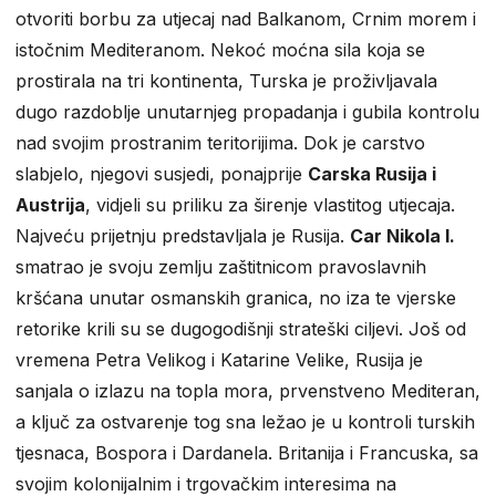
otvoriti borbu za utjecaj nad Balkanom, Crnim morem i
istočnim Mediteranom. Nekoć moćna sila koja se
prostirala na tri kontinenta, Turska je proživljavala
dugo razdoblje unutarnjeg propadanja i gubila kontrolu
nad svojim prostranim teritorijima. Dok je carstvo
slabjelo, njegovi susjedi, ponajprije
Carska Rusija i
Austrija
, vidjeli su priliku za širenje vlastitog utjecaja.
Najveću prijetnju predstavljala je Rusija.
Car Nikola I.
smatrao je svoju zemlju zaštitnicom pravoslavnih
kršćana unutar osmanskih granica, no iza te vjerske
retorike krili su se dugogodišnji strateški ciljevi. Još od
vremena Petra Velikog i Katarine Velike, Rusija je
sanjala o izlazu na topla mora, prvenstveno Mediteran,
a ključ za ostvarenje tog sna ležao je u kontroli turskih
tjesnaca, Bospora i Dardanela. Britanija i Francuska, sa
svojim kolonijalnim i trgovačkim interesima na