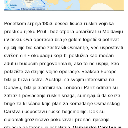
Početkom srpnja 1853. deseci tisuća ruskih vojnika
prešli su rijeku Prut i bez otpora umarširali u Moldaviju
i Vlašku. Ova operacija bila je golem logistički pothvat
čiji cilj nije bio samo zastrašiti Osmanlije, već uspostaviti
svršen čin - okupaciju koja bi poslužila kao moćan
adut u budućim pregovorima ili, ako to ne uspije, kao
polazište za daljnje vojne operacije. Reakcija Europe
bila je brza i oštra. Austrija, sa svojim interesima na
Dunavu, bila je alarmirana. London i Pariz odmah su
zatražili povlačenje ruskih snaga, sumnjajući da se iza
brige za kršćane krije plan za komadanje Osmanskog
Carstva i uspostavu ruske hegemonije. Dok su
diplomati grozničavo pokušavali pronaći rješenje,
situacija na terenu je eskalirala.
Osmansko Carstvo je