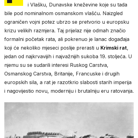
i Vlašku, Dunavske kneževine koje su tada
bile pod nominalnom osmanskom vlašću. Naizgled
ograničen vojni potez ubrzo se pretvorio u europsku
krizu velikih razmjera. Taj prijelaz nije odmah značio
formalni početak rata, ali pokrenuo je lanac događaja
koji će nekoliko mjeseci poslije prerasti u
Krimski rat
,
jedan od najkrvavijih i najvažnijih sukoba 19. stoljeća. U
njemu su se sudarili interesi Ruskog Carstva,
Osmanskog Carstva, Britanije, Francuske i drugih
europskih sila, a rat je razotkrio slabosti starih imperija
i nagovijestio novu, moderniju i brutalniju eru ratovanja.