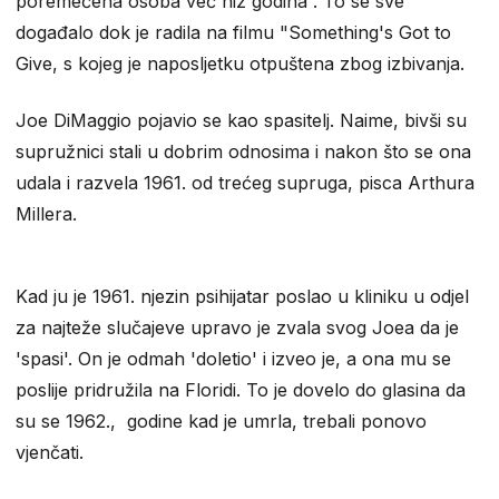
poremećena osoba već niz godina”. To se sve
događalo dok je radila na filmu "Something's Got to
Give, s kojeg je naposljetku otpuštena zbog izbivanja.
Joe DiMaggio pojavio se kao spasitelj. Naime, bivši su
supružnici stali u dobrim odnosima i nakon što se ona
udala i razvela 1961. od trećeg supruga, pisca Arthura
Millera.
Kad ju je 1961. njezin psihijatar poslao u kliniku u odjel
za najteže slučajeve upravo je zvala svog Joea da je
'spasi'. On je odmah 'doletio' i izveo je, a ona mu se
poslije pridružila na Floridi. To je dovelo do glasina da
su se 1962., godine kad je umrla, trebali ponovo
vjenčati.