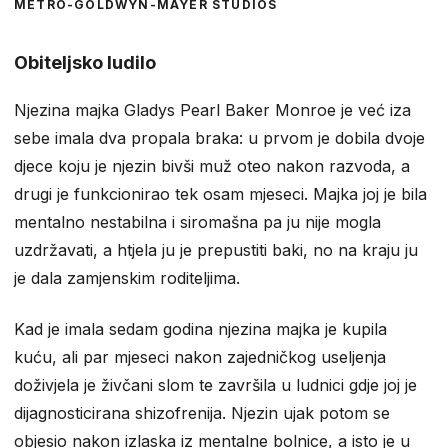
METRO-GOLDWYN-MAYER STUDIOS
Obiteljsko ludilo
Njezina majka Gladys Pearl Baker Monroe je već iza
sebe imala dva propala braka: u prvom je dobila dvoje
djece koju je njezin bivši muž oteo nakon razvoda, a
drugi je funkcionirao tek osam mjeseci. Majka joj je bila
mentalno nestabilna i siromašna pa ju nije mogla
uzdržavati, a htjela ju je prepustiti baki, no na kraju ju
je dala zamjenskim roditeljima.
Kad je imala sedam godina njezina majka je kupila
kuću, ali par mjeseci nakon zajedničkog useljenja
doživjela je živčani slom te završila u ludnici gdje joj je
dijagnosticirana shizofrenija. Njezin ujak potom se
objesio nakon izlaska iz mentalne bolnice, a isto je u