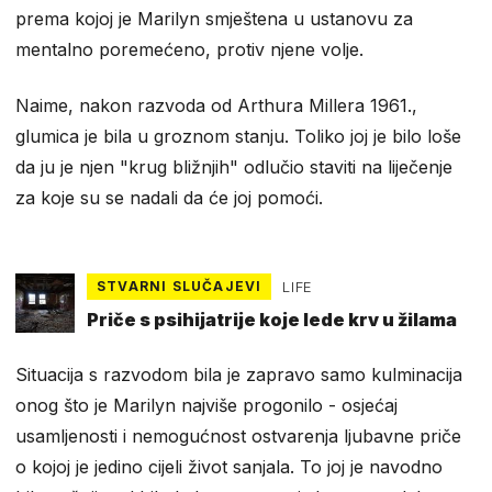
prema kojoj je Marilyn smještena u ustanovu za
mentalno poremećeno, protiv njene volje.
Naime, nakon razvoda od Arthura Millera 1961.,
glumica je bila u groznom stanju. Toliko joj je bilo loše
da ju je njen "krug bližnjih" odlučio staviti na liječenje
za koje su se nadali da će joj pomoći.
STVARNI SLUČAJEVI
LIFE
Priče s psihijatrije koje lede krv u žilama
Situacija s razvodom bila je zapravo samo kulminacija
onog što je Marilyn najviše progonilo - osjećaj
usamljenosti i nemogućnost ostvarenja ljubavne priče
o kojoj je jedino cijeli život sanjala. To joj je navodno