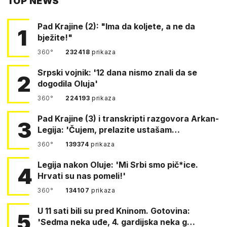
TOP NEWS
FACEBOOKA
Pad Krajine (2): "Ima da koljete, a ne da
1
bježite!"
360°
232418
prikaza
Srpski vojnik: '12 dana nismo znali da se
2
dogodila Oluja'
360°
224193
prikaza
Pad Krajine (3) i transkripti razgovora Arkan-
3
Legija: 'Čujem, prelazite ustašam…
360°
139374
prikaza
Legija nakon Oluje: 'Mi Srbi smo pič*ice.
4
Hrvati su nas pomeli!'
360°
134107
prikaza
U 11 sati bili su pred Kninom. Gotovina:
5
'Sedma neka uđe, 4. gardijska neka g…