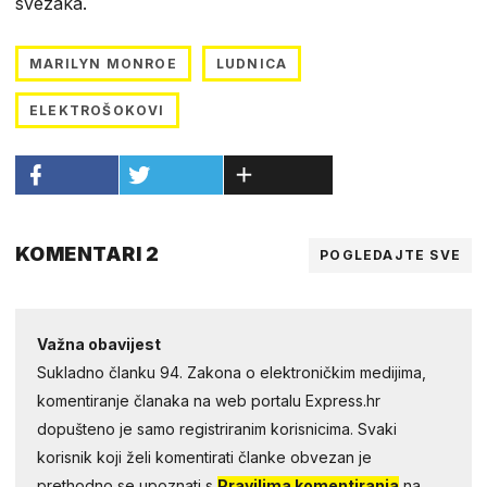
svezaka.
MARILYN MONROE
LUDNICA
ELEKTROŠOKOVI
KOMENTARI 2
POGLEDAJTE SVE
Važna obavijest
Sukladno članku 94. Zakona o elektroničkim medijima,
komentiranje članaka na web portalu Express.hr
dopušteno je samo registriranim korisnicima. Svaki
korisnik koji želi komentirati članke obvezan je
prethodno se upoznati s
Pravilima komentiranja
na