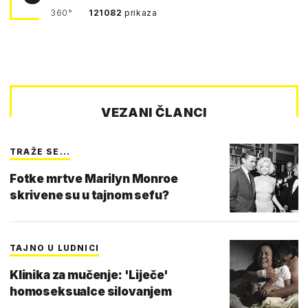
360°
121082
prikaza
VEZANI ČLANCI
TRAŽE SE...
Fotke mrtve Marilyn Monroe
skrivene su u tajnom sefu?
TAJNO U LUDNICI
Klinika za mučenje: 'Liječe'
homoseksualce silovanjem