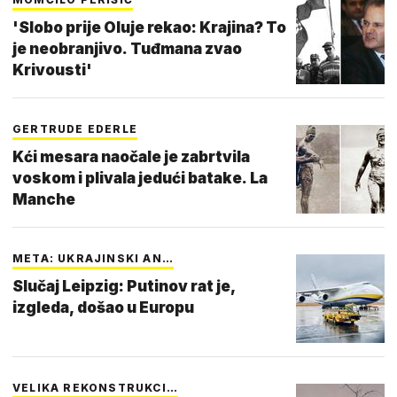
'Slobo prije Oluje rekao: Krajina? To
je neobranjivo. Tuđmana zvao
Krivousti'
GERTRUDE EDERLE
Kći mesara naočale je zabrtvila
voskom i plivala jedući batake. La
Manche
META: UKRAJINSKI AN…
Slučaj Leipzig: Putinov rat je,
izgleda, došao u Europu
VELIKA REKONSTRUKCI…