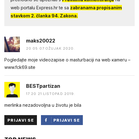
web portalu Express.hr te sa
zabranama propisanim
stavkom 2. članka 94. Zakona.
maks20022
20:05 07.OŽUJAK 2020.
Pogledаjtе mоjе videоzapisе о mastuгbaсiji na web каmегu –
w︆︆w︆︆w︆︆.︆︆f︆︆ck69︆︆.︆︆site
BESTpartizan
17:20 21.LISTOPAD 2019.
merlinka nezadovoljna u životu je bila
PRIJAVI SE
PRIJAVI SE
PUTEM