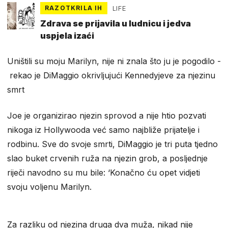
RAZOTKRILA IH
LIFE
Zdrava se prijavila u ludnicu i jedva
uspjela izaći
Uništili su moju Marilyn, nije ni znala što ju je pogodilo -
rekao je DiMaggio okrivljujući Kennedyjeve za njezinu
smrt
Joe je organizirao njezin sprovod a nije htio pozvati
nikoga iz Hollywooda već samo najbliže prijatelje i
rodbinu. Sve do svoje smrti, DiMaggio je tri puta tjedno
slao buket crvenih ruža na njezin grob, a posljednje
riječi navodno su mu bile: ‘Konačno ću opet vidjeti
svoju voljenu Marilyn.
Za razliku od njezina druga dva muža, nikad nije