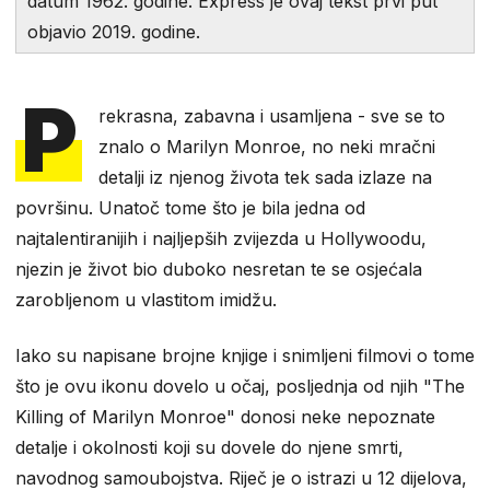
datum 1962. godine. Express je ovaj tekst prvi put
objavio 2019. godine.
P
rekrasna, zabavna i usamljena - sve se to
znalo o Marilyn Monroe, no neki mračni
detalji iz njenog života tek sada izlaze na
površinu. Unatoč tome što je bila jedna od
najtalentiranijih i najljepših zvijezda u Hollywoodu,
njezin je život bio duboko nesretan te se osjećala
zarobljenom u vlastitom imidžu.
Iako su napisane brojne knjige i snimljeni filmovi o tome
što je ovu ikonu dovelo u očaj, posljednja od njih "The
Killing of Marilyn Monroe" donosi neke nepoznate
detalje i okolnosti koji su dovele do njene smrti,
navodnog samoubojstva. Riječ je o istrazi u 12 dijelova,