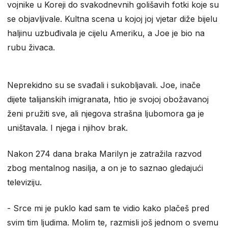
vojnike u Koreji do svakodnevnih golišavih fotki koje su
se objavljivale. Kultna scena u kojoj joj vjetar diže bijelu
haljinu uzbuđivala je cijelu Ameriku, a Joe je bio na
rubu živaca.
Neprekidno su se svađali i sukobljavali. Joe, inače
dijete talijanskih imigranata, htio je svojoj obožavanoj
ženi pružiti sve, ali njegova strašna ljubomora ga je
uništavala. I njega i njihov brak.
Nakon 274 dana braka Marilyn je zatražila razvod
zbog mentalnog nasilja, a on je to saznao gledajući
televiziju.
- Srce mi je puklo kad sam te vidio kako plačeš pred
svim tim ljudima. Molim te, razmisli još jednom o svemu