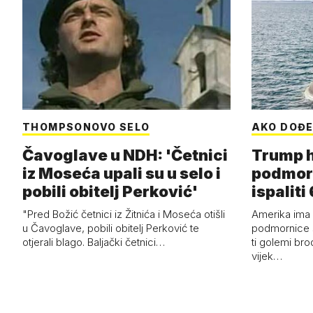
THOMPSONOVO SELO
AKO DOĐE
Čavoglave u NDH: 'Četnici
Trump h
iz Moseća upali su u selo i
podmor
pobili obitelj Perković'
ispalit
"Pred Božić četnici iz Žitnića i Moseća otišli
Amerika ima 
u Čavoglave, pobili obitelj Perković te
podmornice 
otjerali blago. Baljački četnici…
ti golemi bro
vijek…