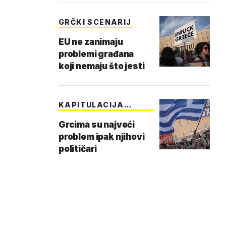
GRČKI SCENARIJ
EU ne zanimaju
problemi građana
koji nemaju što jesti
KAPITULACIJA
GRČKE
Grcima su najveći
problem ipak njihovi
političari