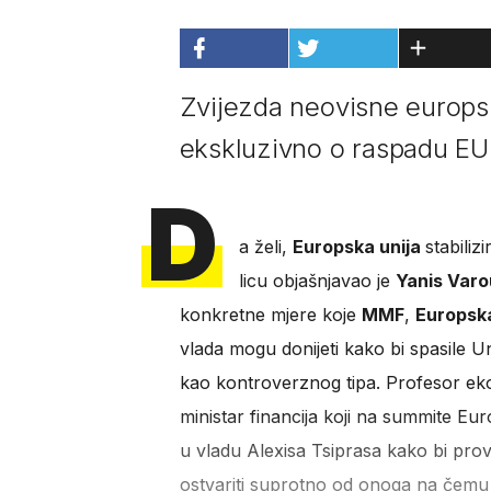
Zvijezda neovisne europsk
ekskluzivno o raspadu EU 
D
a želi,
Europska unija
stabiliz
licu objašnjavao je
Yanis Varo
konkretne mjere koje
MMF
,
Europska
vlada mogu donijeti kako bi spasile Un
kao kontroverznog tipa. Profesor eko
ministar financija koji na summite Eur
u vladu Alexisa Tsiprasa kako bi prov
ostvariti suprotno od onoga na čemu je