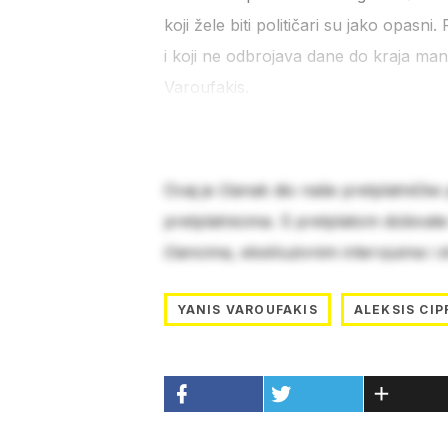
koji žele biti političari su jako opasn
i koji ne odbrojava dane do kraja man
Varoufakis.
Ovaj je članak dio naše pretplatničke
pretplatnicima. S pretplatom dobivat
člancima, ekskluzivnim intervjuima i 
YANIS VAROUFAKIS
ALEKSIS CIP