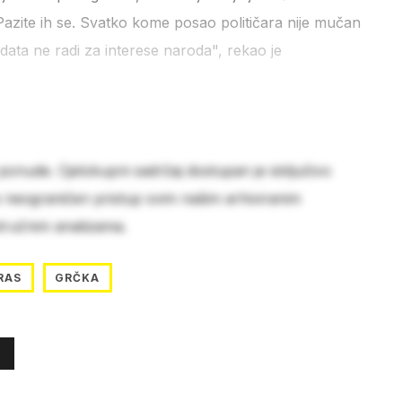
i. Pazite ih se. Svatko kome posao političara nije mučan
data ne radi za interese naroda", rekao je
 ponude. Cjelokupni sadržaj dostupan je isključivo
e neograničen pristup svim našim arhiviranim
stručnim analizama.
RAS
GRČKA