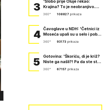
'Slobo prije Oluje rekao:
3
Krajina? To je neobranjivo.
Tuđmana zvao Krivousti'
360°
108827
prikaza
Čavoglave u NDH: 'Četnici iz
4
Moseća upali su u selo i pobili
obitelj Perković'
360°
93173
prikaza
Gotovina: 'Škoriću, di je križ?
5
Niste ga našli?! Pa da ste stali
i pitali fratr…
360°
67157
prikaza