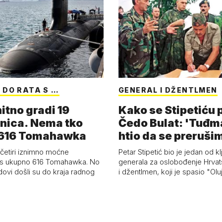
 DO RATA S …
GENERAL I DŽENTLMEN
itno gradi 19
Kako se Stipetiću
nica. Nema tko
Čedo Bulat: 'Tuđm
i 616 Tomahawka
htio da se preruši
ženu'
četiri iznimno moćne
Petar Stipetić bio je jedan od kl
s ukupno 616 Tomahawka. No
generala za oslobođenje Hrvat
dovi došli su do kraja radnog
i džentlmen, koji je spasio "Ol