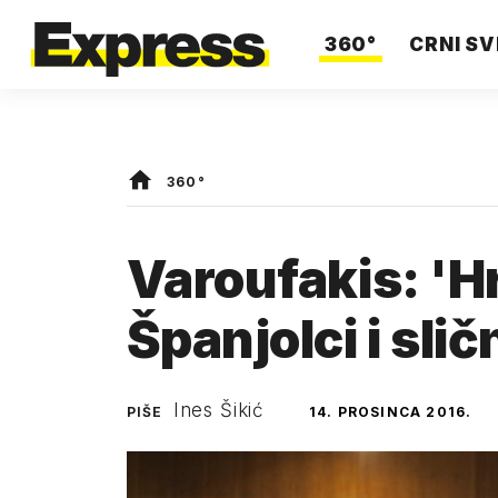
360°
CRNI SV
360°
Varoufakis: 'Hrv
Španjolci i sli
Ines Šikić
PIŠE
14. PROSINCA 2016.