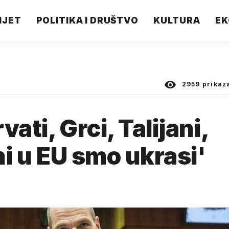
IJET
POLITIKA I DRUŠTVO
KULTURA
EK
2959
prikaz
ati, Grci, Talijani,
čni u EU smo ukrasi'