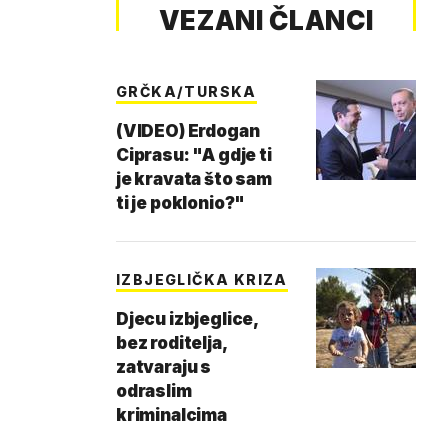
VEZANI ČLANCI
GRČKA/TURSKA
(VIDEO) Erdogan
Ciprasu: "A gdje ti
je kravata što sam
ti je poklonio?"
IZBJEGLIČKA KRIZA
Djecu izbjeglice,
bez roditelja,
zatvaraju s
odraslim
kriminalcima