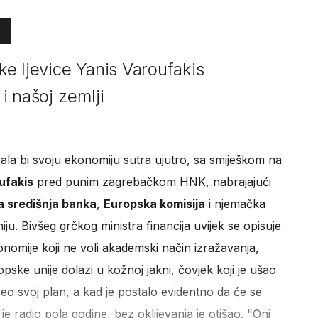
e ljevice Yanis Varoufakis
i našoj zemlji
irala bi svoju ekonomiju sutra ujutro, sa smiješkom na
ufakis
pred punim zagrebačkom HNK, nabrajajući
 središnja banka
,
Europska komisija
i njemačka
iju. Bivšeg grčkog ministra financija uvijek se opisuje
nomije koji ne voli akademski način izražavanja,
opske unije dolazi u kožnoj jakni, čovjek koji je ušao
eo svoj plan, a kad je postalo evidentno da će se
 radio pola godine, bez oklijevanja je otišao. "Oni