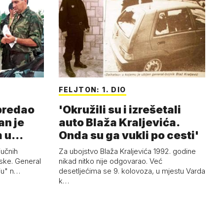
FELJTON: 1. DIO
 predao
'Okružili su i izrešetali
an je
auto Blaža Kraljevića.
m u
Onda su ga vukli po cesti'
jučnih
Za ubojstvo Blaža Kraljevića 1992. godine
ske. General
nikad nitko nije odgovarao. Već
uju" n…
desetljećima se 9. kolovoza, u mjestu Varda
k…