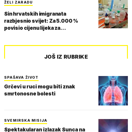
ŽELI ZARADU
Sin hrvatskih imigranata
razbjesnio svijet: Za 5.000 %
povisio cijenu lijeka za…
JOŠ IZ RUBRIKE
SPAŠAVA ŽIVOT
Grčevi u ruci mogu biti znak
smrtonosne bolesti
SVEMIRSKA MISIJA
Spektakularan izlazak Sunca na