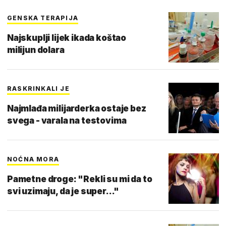
GENSKA TERAPIJA
Najskuplji lijek ikada koštao
milijun dolara
RASKRINKALI JE
Najmlađa milijarderka ostaje bez
svega - varala na testovima
NOĆNA MORA
Pametne droge: "Rekli su mi da to
svi uzimaju, da je super..."