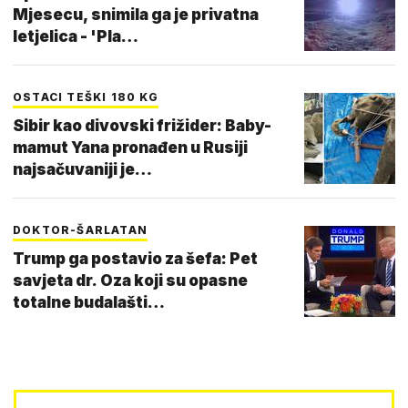
Mjesecu, snimila ga je privatna
letjelica - 'Pla…
OSTACI TEŠKI 180 KG
Sibir kao divovski frižider: Baby-
mamut Yana pronađen u Rusiji
najsačuvaniji je…
DOKTOR-ŠARLATAN
Trump ga postavio za šefa: Pet
savjeta dr. Oza koji su opasne
totalne budalašti…