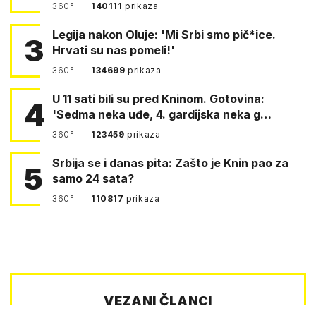
360°
140111
prikaza
Legija nakon Oluje: 'Mi Srbi smo pič*ice.
3
Hrvati su nas pomeli!'
360°
134699
prikaza
U 11 sati bili su pred Kninom. Gotovina:
4
'Sedma neka uđe, 4. gardijska neka g…
360°
123459
prikaza
Srbija se i danas pita: Zašto je Knin pao za
5
samo 24 sata?
360°
110817
prikaza
VEZANI ČLANCI