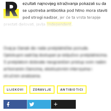
R
ezultati najnovijeg istraživanja pokazali su da
se upotreba antibiotika pod hitno mora staviti
pod strogi nadzor
, jer će ta vrsta terapije
prestati djelovati, javlja
Independent
.
Ovaj je članak dio naše pretplatničke ponude.
Cjelokupni sadržaj dostupan je isključivo pretplatnicima.
S pretplatom dobivate neograničen pristup svim našim
arhiviranim člancima, ekskluzivnim intervjuima i
stručnim analizama.
LIJEKOVI
ZDRAVLJE
ANTIBIOTICI