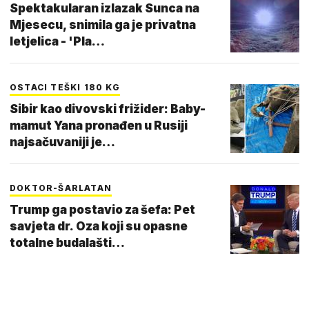
Spektakularan izlazak Sunca na
Mjesecu, snimila ga je privatna
letjelica - 'Pla…
OSTACI TEŠKI 180 KG
Sibir kao divovski frižider: Baby-
mamut Yana pronađen u Rusiji
najsačuvaniji je…
DOKTOR-ŠARLATAN
Trump ga postavio za šefa: Pet
savjeta dr. Oza koji su opasne
totalne budalašti…