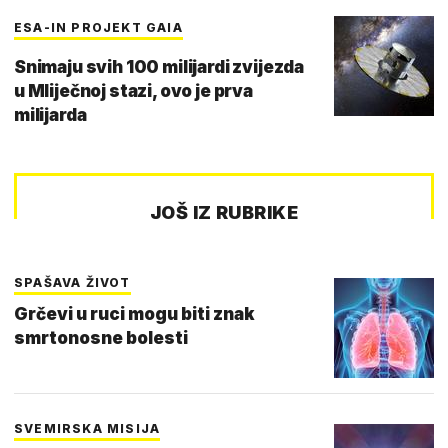
ESA-IN PROJEKT GAIA
Snimaju svih 100 milijardi zvijezda
u Mliječnoj stazi, ovo je prva
milijarda
JOŠ IZ RUBRIKE
SPAŠAVA ŽIVOT
Grčevi u ruci mogu biti znak
smrtonosne bolesti
SVEMIRSKA MISIJA