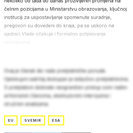
nekoliko od tada do danas proživljenih promjena na
čelnim pozicijama u Ministarstvu obrazovanja, ključnoj
instituciji za uspostavljanje spomenute suradnje,
pregovori su dovedeni do kraja, pa se uskoro na
sjednici Vlade očekuje i formalno potpisivanje
sporazuma.
Ovaj je članak dio naše pretplatničke ponude.
Cjelokupni sadržaj dostupan je isključivo pretplatnicima.
S pretplatom dobivate neograničen pristup svim našim
arhiviranim člancima, ekskluzivnim intervjuima i
stručnim analizama.
EU
SVEMIR
ESA