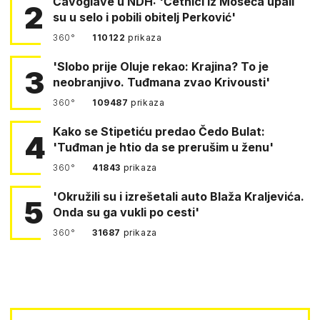
Čavoglave u NDH: 'Četnici iz Moseća upali
2
su u selo i pobili obitelj Perković'
360°
110122
prikaza
'Slobo prije Oluje rekao: Krajina? To je
3
neobranjivo. Tuđmana zvao Krivousti'
360°
109487
prikaza
Kako se Stipetiću predao Čedo Bulat:
4
'Tuđman je htio da se prerušim u ženu'
360°
41843
prikaza
'Okružili su i izrešetali auto Blaža Kraljevića.
5
Onda su ga vukli po cesti'
360°
31687
prikaza