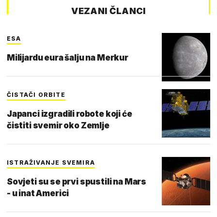
VEZANI ČLANCI
ESA
Milijardu eura šalju na Merkur
ČISTAČI ORBITE
Japanci izgradili robote koji će
čistiti svemir oko Zemlje
ISTRAŽIVANJE SVEMIRA
Sovjeti su se prvi spustili na Mars
- u inat Americi