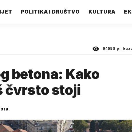
IJET
POLITIKA I DRUŠTVO
KULTURA
EK
64558
prikaz
og betona: Kako
š čvrsto stoji
018.