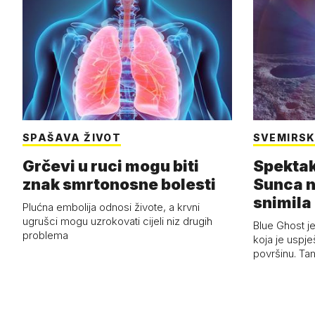
SPAŠAVA ŽIVOT
SVEMIRSK
Grčevi u ruci mogu biti
Spektak
znak smrtonosne bolesti
Sunca n
snimila 
Plućna embolija odnosi živote, a krvni
letjelic
ugrušci mogu uzrokovati cijeli niz drugih
Blue Ghost je
problema
koja je uspj
površinu. Ta