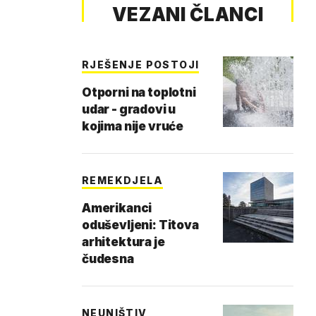
VEZANI ČLANCI
RJEŠENJE POSTOJI
Otporni na toplotni
udar - gradovi u
kojima nije vruće
REMEKDJELA
Amerikanci
oduševljeni: Titova
arhitektura je
čudesna
NEUNIŠTIV