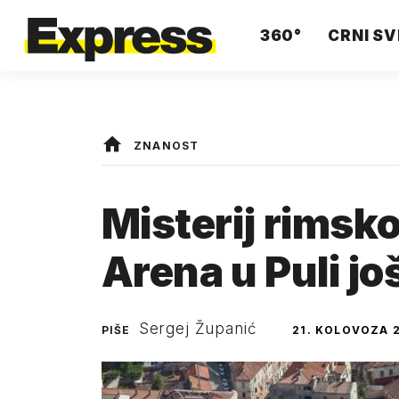
360°
CRNI SV
ZNANOST
Misterij rimsk
Arena u Puli jo
Sergej Županić
PIŠE
21. KOLOVOZA 2