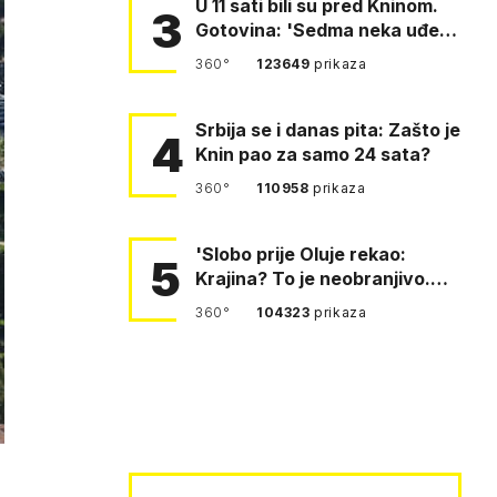
U 11 sati bili su pred Kninom.
3
Gotovina: 'Sedma neka uđe,
4. gardijska neka g…
360°
123649
prikaza
Srbija se i danas pita: Zašto je
4
Knin pao za samo 24 sata?
360°
110958
prikaza
'Slobo prije Oluje rekao:
5
Krajina? To je neobranjivo.
Tuđmana zvao Krivousti'
360°
104323
prikaza