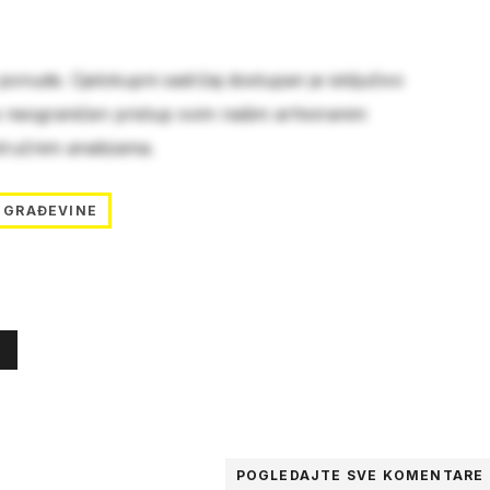
 ponude. Cjelokupni sadržaj dostupan je isključivo
e neograničen pristup svim našim arhiviranim
stručnim analizama.
GRAĐEVINE
POGLEDAJTE SVE
KOMENTARE