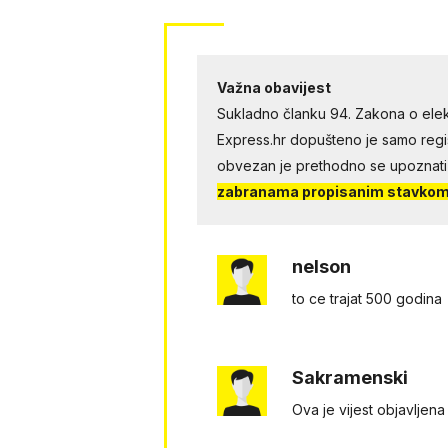
Važna obavijest
Sukladno članku 94. Zakona o elek
Express.hr dopušteno je samo regist
obvezan je prethodno se upoznati
zabranama propisanim stavkom 
nelson
to ce trajat 500 godina
Sakramenski
Ova je vijest objavljena 