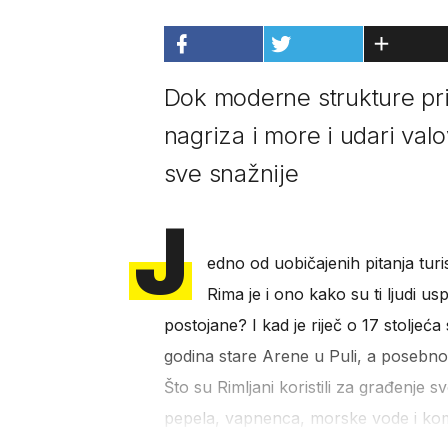
Dok moderne strukture prij
nagriza i more i udari va
sve snažnije
J
edno od uobičajenih pitanja tur
Rima je i ono kako su ti ljudi us
postojane? I kad je riječ o 17 stoljeća
godina stare Arene u Puli, a posebno
Što su Rimljani koristili za građenje
pepela, vapnenca, morske vode i ko