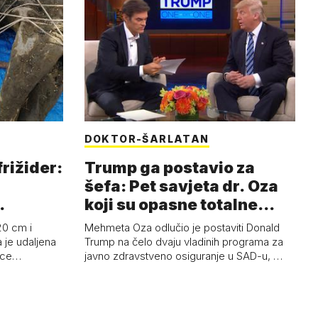
DOKTOR-ŠARLATAN
frižider:
Trump ga postavio za
šefa: Pet savjeta dr. Oza
koji su opasne totalne
budalašti…
20 cm i
Mehmeta Oza odlučio je postaviti Donald
 je udaljena
Trump na čelo dvaju vladinih programa za
 oce…
javno zdravstveno osiguranje u SAD-u, …