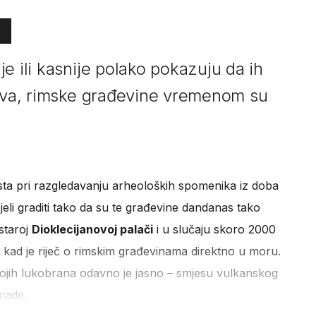
e ili kasnije polako pokazuju da ih
lova, rimske građevine vremenom su
ista pri razgledavanju arheoloških spomenika iz doba
pjeli graditi tako da su te građevine dandanas tako
 staroj
Dioklecijanovoj palači
i u slučaju skoro 2000
 kad je riječ o rimskim građevinama direktno u moru.
 svojih lukobrana odavno je jasno – smjesu vulkanskog
made.