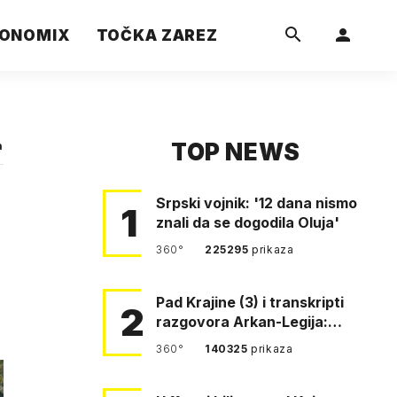
ONOMIX
TOČKA ZAREZ
TOP NEWS
a
Srpski vojnik: '12 dana nismo
1
znali da se dogodila Oluja'
360°
225295
prikaza
Pad Krajine (3) i transkripti
2
razgovora Arkan-Legija:
'Čujem, prelazite ustašam…
360°
140325
prikaza