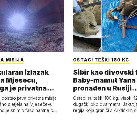
A MISIJA
OSTACI TEŠKI 180 KG
ularan izlazak
Sibir kao divovski 
a Mjesecu,
Baby-mamut Yana
ga je privatna
pronađen u Rusiji
a - 'Pla…
najsačuvaniji je…
 postao prva privatna misija
Ostaci su teški 180 kg, visoki 1
ešno sletjela na Mjesečevu
dugački oko dva metra. Jakutija
mo je snimio fascinantne p…
regija koja graniči s Arktičkim