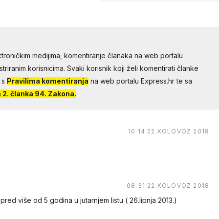
troničkim medijima, komentiranje članaka na web portalu
riranim korisnicima. Svaki korisnik koji želi komentirati članke
 s
Pravilima komentiranja
na web portalu Express.hr te sa
2. članka 94. Zakona.
10:14 22.KOLOVOZ 2018.
08:31 22.KOLOVOZ 2018.
pred više od 5 godina u jutarnjem listu ( 26.lipnja 2013.)