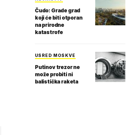
Čudo: Grade grad
koji će biti otporan
na prirodne
katastrofe
USRED MOSKVE
Putinov trezor ne
može probiti ni
balistička raketa