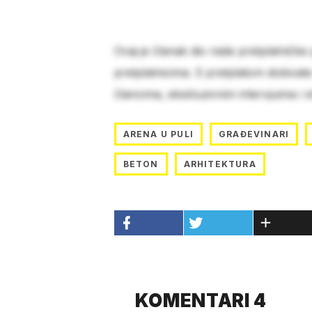
Ovaj je članak dio naše pretplatničke
pretplatnicima. S pretplatom dobivat
člancima, ekskluzivnim intervjuima i 
ARENA U PULI
GRAĐEVINARI
BETON
ARHITEKTURA
KOMENTARI 4