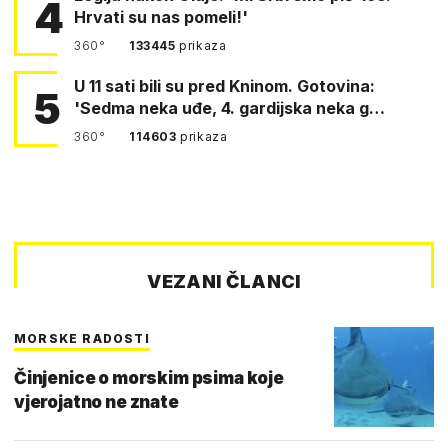
4
Hrvati su nas pomeli!'
360°
133445
prikaza
U 11 sati bili su pred Kninom. Gotovina:
5
'Sedma neka uđe, 4. gardijska neka g…
360°
114603
prikaza
VEZANI ČLANCI
MORSKE RADOSTI
Činjenice o morskim psima koje
vjerojatno ne znate