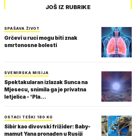
JOŠ IZ RUBRIKE
SPAŠAVA ŽIVOT
Grčevi u ruci mogu biti znak
smrtonosne bolesti
SVEMIRSKA MISIJA
Spektakularan izlazak Sunca na
Mjesecu, snimila ga je privatna
letjelica - 'Pla…
OSTACI TEŠKI 180 KG
Sibir kao divovski frižider: Baby-
mamut Yana pronađen u Rusiji