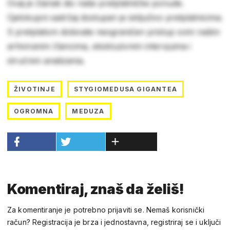
Ovaj je članak dio naše pretplatničke ponude.
Cjelokupni sadržaj dostupan je isključivo pretplatnicima.
S pretplatom dobivate neograničen pristup svim našim
arhiviranim člancima, ekskluzivnim intervjuima i
stručnim analizama.
ŽIVOTINJE
STYGIOMEDUSA GIGANTEA
OGROMNA
MEDUZA
Komentiraj, znaš da želiš!
Za komentiranje je potrebno prijaviti se. Nemaš korisnički
račun? Registracija je brza i jednostavna, registriraj se i uključi