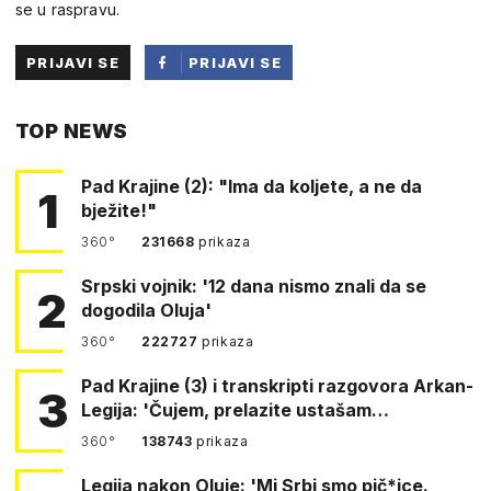
se u raspravu.
PRIJAVI SE
PRIJAVI SE
PUTEM
TOP NEWS
FACEBOOKA
Pad Krajine (2): "Ima da koljete, a ne da
1
bježite!"
360°
231668
prikaza
Srpski vojnik: '12 dana nismo znali da se
2
dogodila Oluja'
360°
222727
prikaza
Pad Krajine (3) i transkripti razgovora Arkan-
3
Legija: 'Čujem, prelazite ustašam…
360°
138743
prikaza
Legija nakon Oluje: 'Mi Srbi smo pič*ice.