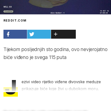
REDDIT.COM
Tijekom posljednjih sto godina, ovo nevjerojatno
biće viđeno je svega 115 puta
J
ezivi video rijetko viđene divovske meduze
prikazuje biće koje živi u dubokom moru.