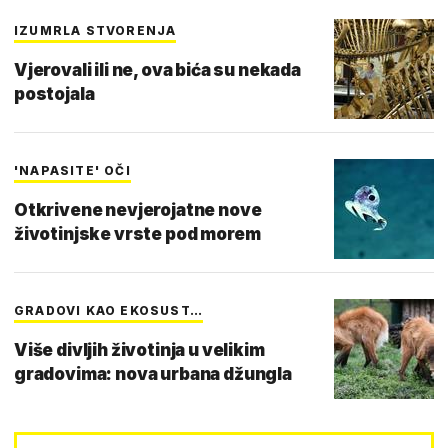
IZUMRLA STVORENJA
Vjerovali ili ne, ova bića su nekada
postojala
'NAPASITE' OČI
Otkrivene nevjerojatne nove
životinjske vrste pod morem
GRADOVI KAO EKOSUST…
Više divljih životinja u velikim
gradovima: nova urbana džungla