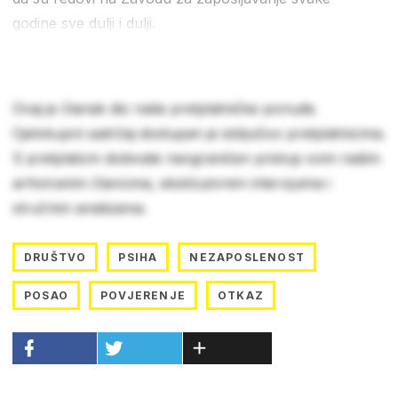
godine sve dulji i dulji.
Ovaj je članak dio naše pretplatničke ponude.
Cjelokupni sadržaj dostupan je isključivo pretplatnicima.
S pretplatom dobivate neograničen pristup svim našim
arhiviranim člancima, ekskluzivnim intervjuima i
stručnim analizama.
DRUŠTVO
PSIHA
NEZAPOSLENOST
POSAO
POVJERENJE
OTKAZ