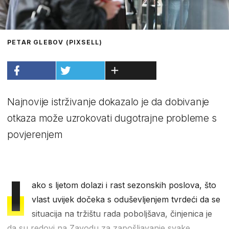
PETAR GLEBOV (PIXSELL)
Najnovije istrživanje dokazalo je da dobivanje
otkaza može uzrokovati dugotrajne probleme s
povjerenjem
I
ako s ljetom dolazi i rast sezonskih poslova, što
vlast uvijek dočeka s oduševljenjem tvrdeći da se
situacija na tržištu rada poboljšava, činjenica je
da su redovi na Zavodu za zapošljavanje svake