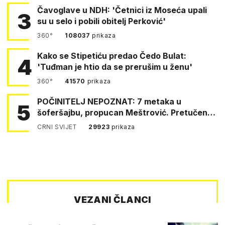
Čavoglave u NDH: 'Četnici iz Moseća upali
3
su u selo i pobili obitelj Perković'
360°
108037
prikaza
Kako se Stipetiću predao Čedo Bulat:
4
'Tuđman je htio da se prerušim u ženu'
360°
41570
prikaza
POČINITELJ NEPOZNAT: 7 metaka u
5
šoferšajbu, propucan Meštrović. Pretučen
Pejin
CRNI SVIJET
29923
prikaza
VEZANI ČLANCI