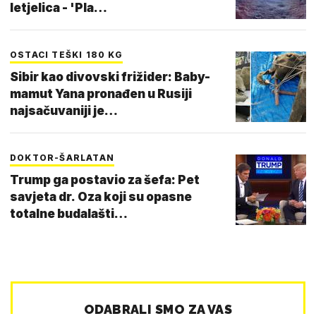
letjelica - 'Pla…
OSTACI TEŠKI 180 KG
Sibir kao divovski frižider: Baby-
mamut Yana pronađen u Rusiji
najsačuvaniji je…
DOKTOR-ŠARLATAN
Trump ga postavio za šefa: Pet
savjeta dr. Oza koji su opasne
totalne budalašti…