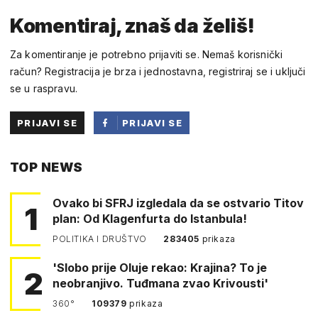
Komentiraj, znaš da želiš!
Za komentiranje je potrebno prijaviti se. Nemaš korisnički
račun? Registracija je brza i jednostavna, registriraj se i uključi
se u raspravu.
PRIJAVI SE
PRIJAVI SE
PUTEM
TOP NEWS
FACEBOOKA
Ovako bi SFRJ izgledala da se ostvario Titov
1
plan: Od Klagenfurta do Istanbula!
POLITIKA I DRUŠTVO
283405
prikaza
'Slobo prije Oluje rekao: Krajina? To je
2
neobranjivo. Tuđmana zvao Krivousti'
360°
109379
prikaza