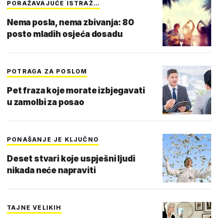
PORAŽAVAJUĆE ISTRAŽ…
Nema posla, nema zbivanja: 80
posto mladih osjeća dosadu
POTRAGA ZA POSLOM
Pet fraza koje morate izbjegavati
u zamolbi za posao
PONAŠANJE JE KLJUČNO
Deset stvari koje uspješni ljudi
nikada neće napraviti
TAJNE VELIKIH