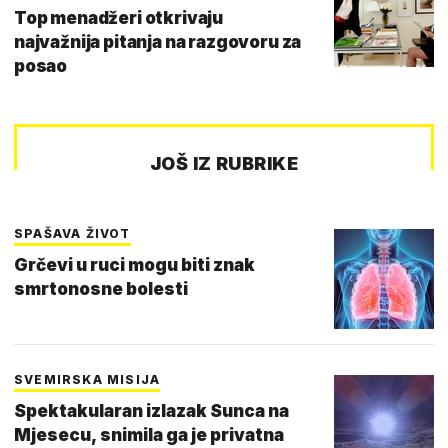
Top menadžeri otkrivaju
najvažnija pitanja na razgovoru za
posao
JOŠ IZ RUBRIKE
SPAŠAVA ŽIVOT
Grčevi u ruci mogu biti znak
smrtonosne bolesti
SVEMIRSKA MISIJA
Spektakularan izlazak Sunca na
Mjesecu, snimila ga je privatna