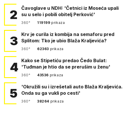
Čavoglave u NDH: 'Četnici iz Moseća upali
2
su u selo i pobili obitelj Perković'
360°
119199
prikaza
Krv je curila iz kombija na semaforu pred
3
Splitom: Tko je ubio Blaža Kraljevića?
360°
62363
prikaza
Kako se Stipetiću predao Čedo Bulat:
4
'Tuđman je htio da se prerušim u ženu'
360°
43536
prikaza
'Okružili su i izrešetali auto Blaža Kraljevića.
5
Onda su ga vukli po cesti'
360°
38264
prikaza