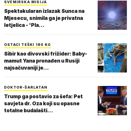
SVEMIRSKA MISIJA
Spektakularan izlazak Sunca na
Mjesecu, snimila ga je privatna
letjelica - 'Pla…
OSTACI TEŠKI 180 KG
Sibir kao divovski frižider: Baby-
mamut Yana pronađen u Rusiji
najsačuvaniji je…
DOKTOR-ŠARLATAN
Trump ga postavio za šefa: Pet
savjeta dr. Oza koji su opasne
totalne budalašti…