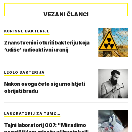
VEZANI ČLANCI
KORISNE BAKTERIJE
Znanstvenici otkrili bakteriju koja
‘udiše’ radioaktivni uranij
LEGLO BAKTERIJA
Nakon ovoga ćete sigurno htjeti
obrijati bradu
LABORATORIJ ZA TUMO…
Tajni laboratorij 007: "Mi radimo