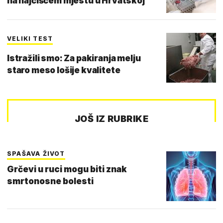
na najčišćem mjestu u Hrvatskoj"
VELIKI TEST
Istražili smo: Za pakiranja melju
staro meso lošije kvalitete
JOŠ IZ RUBRIKE
SPAŠAVA ŽIVOT
Grčevi u ruci mogu biti znak
smrtonosne bolesti