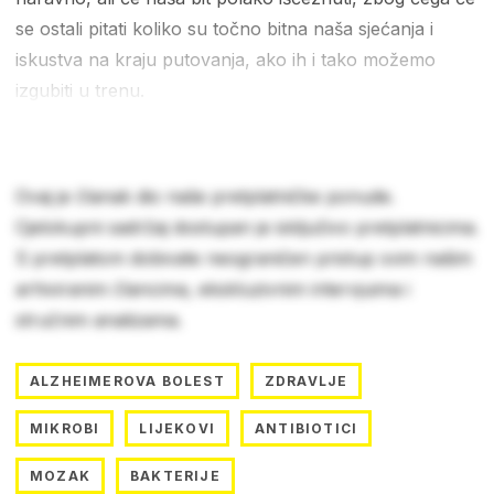
se ostali pitati koliko su točno bitna naša sjećanja i
iskustva na kraju putovanja, ako ih i tako možemo
izgubiti u trenu.
Ovaj je članak dio naše pretplatničke ponude.
Cjelokupni sadržaj dostupan je isključivo pretplatnicima.
S pretplatom dobivate neograničen pristup svim našim
arhiviranim člancima, ekskluzivnim intervjuima i
stručnim analizama.
ALZHEIMEROVA BOLEST
ZDRAVLJE
MIKROBI
LIJEKOVI
ANTIBIOTICI
MOZAK
BAKTERIJE