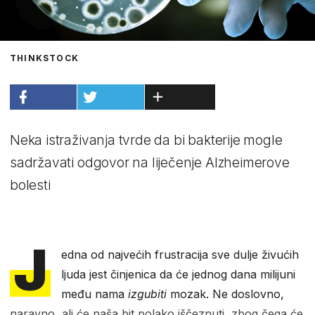
THINKSTOCK
Neka istraživanja tvrde da bi bakterije mogle
sadržavati odgovor na liječenje Alzheimerove
bolesti
J
edna od najvećih frustracija sve dulje živućih
ljuda jest činjenica da će jednog dana milijuni
među nama
izgubiti
mozak. Ne doslovno,
naravno, ali će naša bit polako iščeznuti, zbog čega će