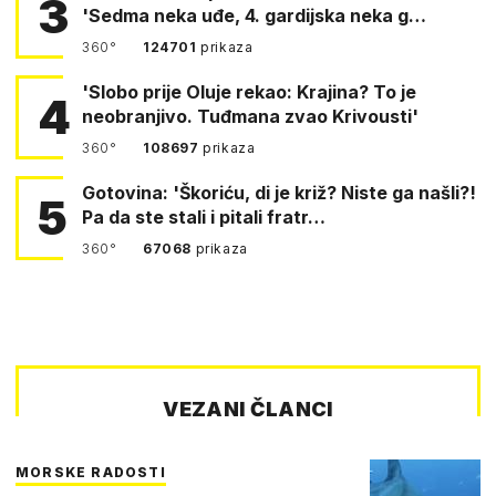
3
'Sedma neka uđe, 4. gardijska neka g…
360°
124701
prikaza
'Slobo prije Oluje rekao: Krajina? To je
4
neobranjivo. Tuđmana zvao Krivousti'
360°
108697
prikaza
Gotovina: 'Škoriću, di je križ? Niste ga našli?!
5
Pa da ste stali i pitali fratr…
360°
67068
prikaza
VEZANI ČLANCI
MORSKE RADOSTI