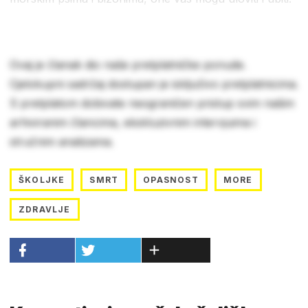
Ovaj je članak dio naše pretplatničke ponude.
Cjelokupni sadržaj dostupan je isključivo pretplatnicima.
S pretplatom dobivate neograničen pristup svim našim
arhiviranim člancima, ekskluzivnim intervjuima i
stručnim analizama.
ŠKOLJKE
SMRT
OPASNOST
MORE
ZDRAVLJE