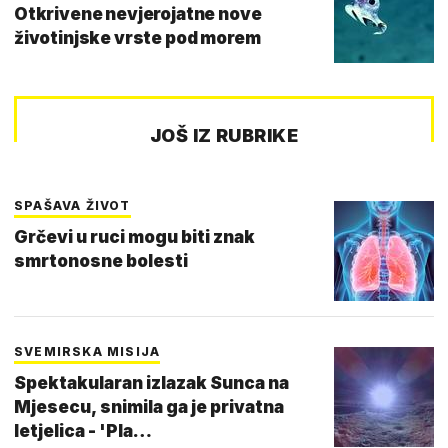
Otkrivene nevjerojatne nove
životinjske vrste pod morem
JOŠ IZ RUBRIKE
SPAŠAVA ŽIVOT
Grčevi u ruci mogu biti znak
smrtonosne bolesti
SVEMIRSKA MISIJA
Spektakularan izlazak Sunca na
Mjesecu, snimila ga je privatna
letjelica - 'Pla…