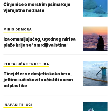
Činjenice o morskim psima koje
vjerojatno ne znate
MIRIS ODMORA
Iza omamljujućeg, ugodnog mirisa
plaže krije se 'smrdljiva istina'
PLUTAJUĆA STRUKTURA
Tinejdžer se dosjetio kako brzo,
jeftino i učinkovito očistiti ocean
od plastike
'NAPASITE' OČI