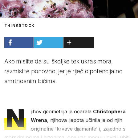
THINKSTOCK
Ako mislite da su školjke tek ukras mora,
razmislite ponovno, jer je riječ o potencijalno
smrtnosnim bićima
N
jihov geometrija je očarala
Christophera
Wrena
, njihova ljepota učinila je od njih
originalne 'krvave dijamante' i, zajedno s
morskim psima i bizonima, one vas mogu uloviti i ubiti.