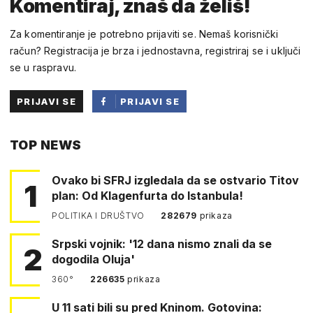
Komentiraj, znaš da želiš!
Za komentiranje je potrebno prijaviti se. Nemaš korisnički
račun? Registracija je brza i jednostavna, registriraj se i uključi
se u raspravu.
PRIJAVI SE
PRIJAVI SE
PUTEM
TOP NEWS
FACEBOOKA
Ovako bi SFRJ izgledala da se ostvario Titov
1
plan: Od Klagenfurta do Istanbula!
POLITIKA I DRUŠTVO
282679
prikaza
Srpski vojnik: '12 dana nismo znali da se
2
dogodila Oluja'
360°
226635
prikaza
U 11 sati bili su pred Kninom. Gotovina: