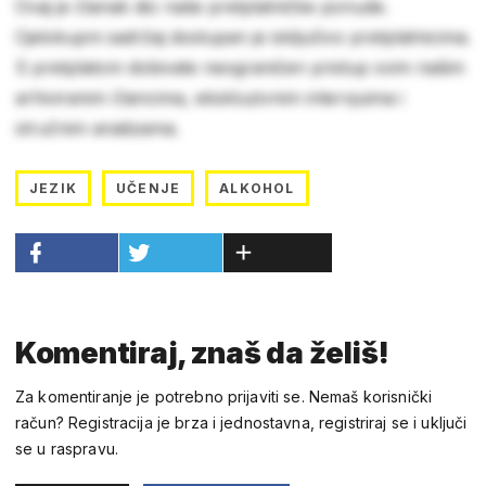
Ovaj je članak dio naše pretplatničke ponude.
Cjelokupni sadržaj dostupan je isključivo pretplatnicima.
S pretplatom dobivate neograničen pristup svim našim
arhiviranim člancima, ekskluzivnim intervjuima i
stručnim analizama.
JEZIK
UČENJE
ALKOHOL
Komentiraj, znaš da želiš!
Za komentiranje je potrebno prijaviti se. Nemaš korisnički
račun? Registracija je brza i jednostavna, registriraj se i uključi
se u raspravu.