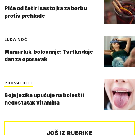
Piće od četiri sastojka za borbu
protiv prehlade
LUDA NOĆ
Mamurluk-bolovanje: Tvrtka daje
dan za oporavak
PROVJERITE
Boja jezika upućuje na bolesti i
nedostatak vitamina
JOŠ IZ RUBRIKE