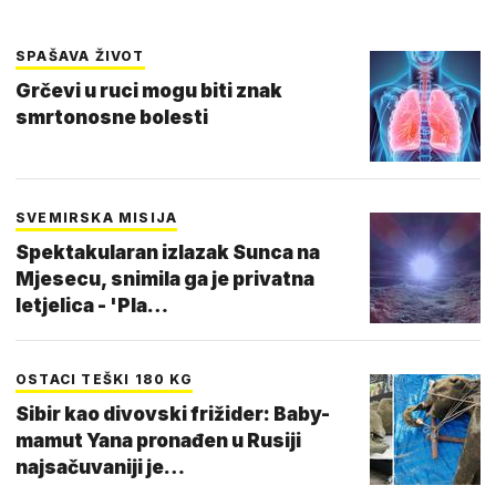
SPAŠAVA ŽIVOT
Grčevi u ruci mogu biti znak
smrtonosne bolesti
SVEMIRSKA MISIJA
Spektakularan izlazak Sunca na
Mjesecu, snimila ga je privatna
letjelica - 'Pla…
OSTACI TEŠKI 180 KG
Sibir kao divovski frižider: Baby-
mamut Yana pronađen u Rusiji
najsačuvaniji je…