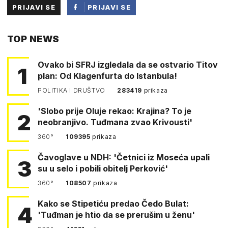
PRIJAVI SE
PRIJAVI SE
PUTEM
TOP NEWS
FACEBOOKA
Ovako bi SFRJ izgledala da se ostvario Titov
1
plan: Od Klagenfurta do Istanbula!
POLITIKA I DRUŠTVO
283419
prikaza
'Slobo prije Oluje rekao: Krajina? To je
2
neobranjivo. Tuđmana zvao Krivousti'
360°
109395
prikaza
Čavoglave u NDH: 'Četnici iz Moseća upali
3
su u selo i pobili obitelj Perković'
360°
108507
prikaza
Kako se Stipetiću predao Čedo Bulat:
4
'Tuđman je htio da se prerušim u ženu'