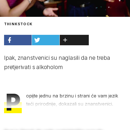
THINKSTOCK
Ipak, znanstvenici su naglasili da ne treba
pretjerivati s alkoholom
P
opijte jednu na brzinu i strani će vam jezik
teći prirodnije, dokazali su znanstvenici.