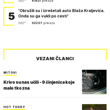
360°
41631
prikaza
'Okružili su i izrešetali auto Blaža Kraljevića.
5
Onda su ga vukli po cesti'
360°
30207
prikaza
VEZANI ČLANCI
MITOVI
Krivo su nas učili - 9 činjenica koje
malo tko zna
HOT TODDY