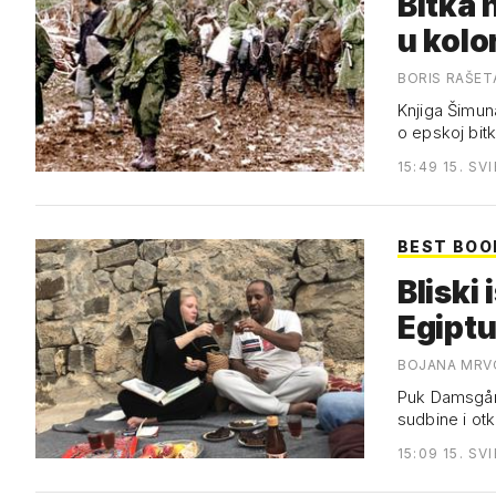
Bitka 
u kolo
BORIS RAŠET
Knjiga Šimun
o epskoj bit
15:49 15. SV
BEST BOO
Bliski
Egiptu
BOJANA MRV
Puk Damsgård 
sudbine i otk
15:09 15. SV