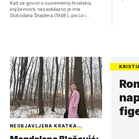
plivaju književne
Kad se govori o suvremenoj hrvatskoj
postojano,
književnosti, nezaobilazno je ime
ribice
emociona
Slobodana Šnajdera (1948.), pisca i
dramatičara čije se knjige iščekuju, jer ne
objavljuje često …
KRISTI
Ro
nap
fig
NEOBJAVLJENA KRATKA…