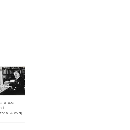
va proza
o i
tora. A ovdje
eksualnosti, …