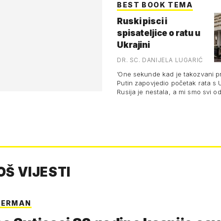
BEST BOOK TEMA
Ruski pisci i
spisateljice o ratu u
Ukrajini
DR. SC. DANIJELA LUGARIĆ
VUKAS
’One sekunde kad je takozvani p
Putin zapovjedio početak rata s 
Rusija je nestala, a mi smo svi od
ljudi umrli’
OŠ VIJESTI
MERMAN