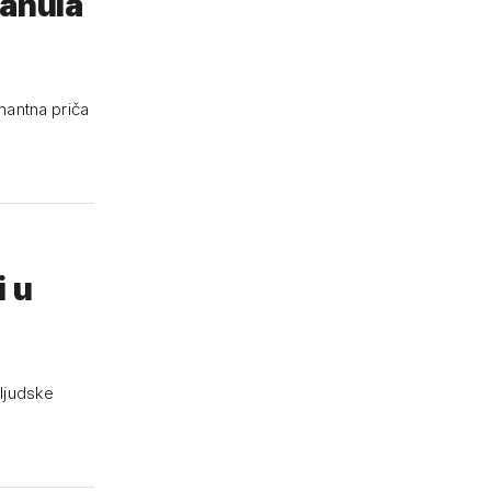
vanula
nantna priča
i u
 ljudske