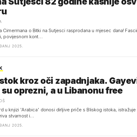
na Sutjesci 82 godine kasnije os
ru
A
a Cimermana o Bitki na Sutjesci rasprodana u mjesec dana! Fasci
ki, povijesnom kont…
IBANJ 2025.
K
 istok kroz oči zapadnjaka. Gayev
 su oprezni, a u Libanonu free
OŠ
u knjizi 'Arabica' donosi dirljive priče s Bliskog istoka, istražuje
riva stvarnost i…
IBANJ 2025.