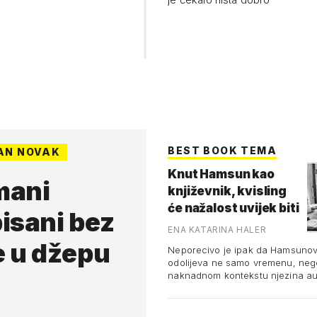
 a njezina književnost
lna …
BEST BOOK TEMA
AN NOVAK
Knut Hamsun kao
mani
književnik, kvisling
će nažalost uvijek biti
isani bez
tu u prikrajku...
ENA KATARINA HALER
e u džepu
Neporecivo je ipak da Hamsuno
odolijeva ne samo vremenu, neg
naknadnom kontekstu njezina au
je ona proslava jezika, ljubavi, s