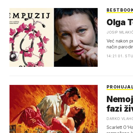
BESTBOO
Olga T
JOSIP MLAKI
Već nakon pr
način parod
14:21 01. ST
PROHUJAL
Nemojm
fazi ž
DARKO VLAH
Scarlett O'Ha