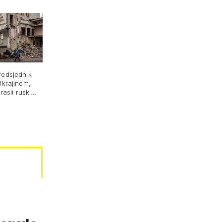
redsjednik
Ukrajinom,
rasli ruski