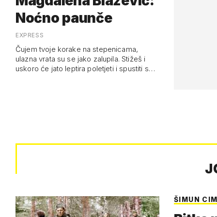
Magdalena Blažević:
Noćno paunče
EXPRESS
Čujem tvoje korake na stepenicama,
ulazna vrata su se jako zalupila. Stižeš i
uskoro će jato leptira poletjeti i spustiti se
na moj krevet
J
ŠIMUN CI