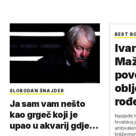
BEST B
Ivan
Maž
pov
obl
SLOBODAN ŠNAJDER
rođ
Ja sam vam nešto
kao grgeč koji je
Nasljeđe I
hrvatskoj j
upao u akvarij gdje
ambivalent
književnom