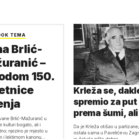
OOK TEMA
a Brlić-
uranić –
odom 150.
jetnice
Krleža se, dakl
spremio za put
enja
prema šumi, ali
vane Brlić-Mažuranić u
kako znamo - 
e kulturi bogato, ali i
Da je Krleža otišao u partizane,
no; njezino je mjesto u
ostala sama u Pavelićevu Zagr
njega nije k…
 i lektirnom kanonu
je čekalo ništa dobro