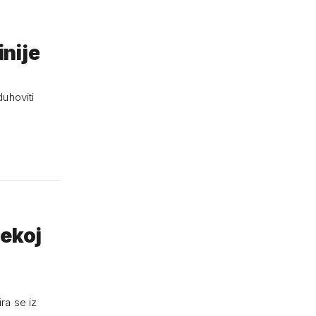
nije
uhoviti
nekoj
ira se iz