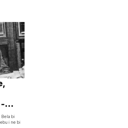
e,
 -
na
 Bela bi
ebu i ne bi