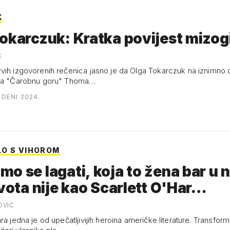
K
okarczuk: Kratka povijest mizogi
Ć
vih izgovorenih rečenica jasno je da Olga Tokarczuk na iznimno d
ira "Čarobnu goru" Thoma…
UDENI 2024.
O S VIHOROM
o se lagati, koja to žena bar u 
ivota nije kao Scarlett O'Har…
OVIĆ
ra jedna je od upečatljivijih heroina američke literature. Transform