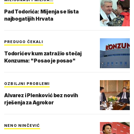
Pad Todorića: Mijenja se lista
najbogatijih Hrvata
PREDUGO ČEKALI
Todorićev kum zatražio stečaj
Konzuma: "Posao je posao"
OZBILJNI PROBLEMI
Alvarez i Plenković bez novih
rješenja za Agrokor
NENO NINČEVIĆ