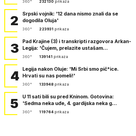
360°
232130
prikaza
Srpski vojnik: '12 dana nismo znali da se
2
dogodila Oluja'
360°
223931
prikaza
Pad Krajine (3) i transkripti razgovora Arkan-
3
Legija: 'Čujem, prelazite ustašam…
360°
139141
prikaza
Legija nakon Oluje: 'Mi Srbi smo pič*ice.
4
Hrvati su nas pomeli!'
360°
133948
prikaza
U 11 sati bili su pred Kninom. Gotovina:
5
'Sedma neka uđe, 4. gardijska neka g…
360°
119764
prikaza