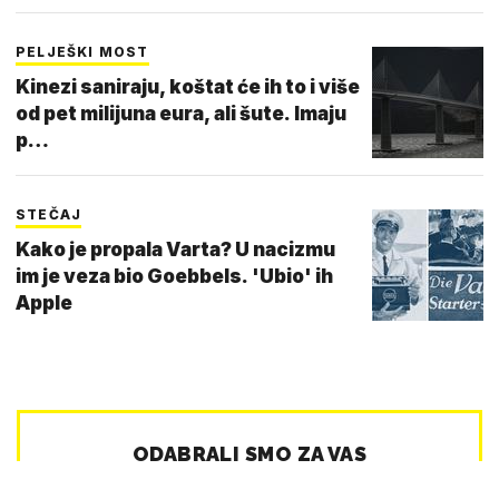
PELJEŠKI MOST
Kinezi saniraju, koštat će ih to i više
od pet milijuna eura, ali šute. Imaju
p…
STEČAJ
Kako je propala Varta? U nacizmu
im je veza bio Goebbels. 'Ubio' ih
Apple