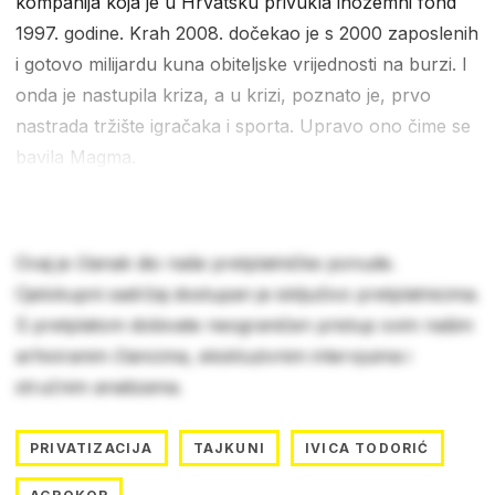
kompanija koja je u Hrvatsku privukla inozemni fond
1997. godine. Krah 2008. dočekao je s 2000 zaposlenih
i gotovo milijardu kuna obiteljske vrijednosti na burzi. I
onda je nastupila kriza, a u krizi, poznato je, prvo
nastrada tržište igračaka i sporta. Upravo ono čime se
bavila Magma.
Ovaj je članak dio naše pretplatničke ponude.
Cjelokupni sadržaj dostupan je isključivo pretplatnicima.
S pretplatom dobivate neograničen pristup svim našim
arhiviranim člancima, ekskluzivnim intervjuima i
stručnim analizama.
PRIVATIZACIJA
TAJKUNI
IVICA TODORIĆ