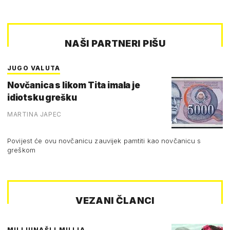
NAŠI PARTNERI PIŠU
JUGO VALUTA
Novčanica s likom Tita imala je
idiotsku grešku
MARTINA JAPEC
Povijest će ovu novčanicu zauvijek pamtiti kao novčanicu s
greškom
VEZANI ČLANCI
MILIJUNAŠI I MILIJA…