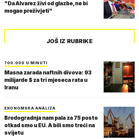
"Da Alvarez živi od glazbe, ne bi
mogao preživjeti"
JOŠ IZ RUBRIKE
700.000 U MINUTI
Masna zarada naftnih divova: 93
milijarde $ za tri mjeseca rata u
Iranu
EKONOMSKA ANALIZA
Brodogradnja nam pala za 75 posto
otkad smo u EU. A bili smo treći na
svijetu