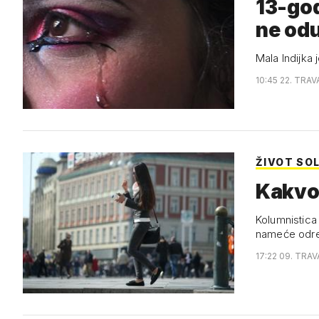
13-god
ne odu
Mala Indijka 
10:45 22. TRAV
ŽIVOT SO
Kakvo 
Kolumnistica Nicole 
nameće odr
17:22 09. TRAV