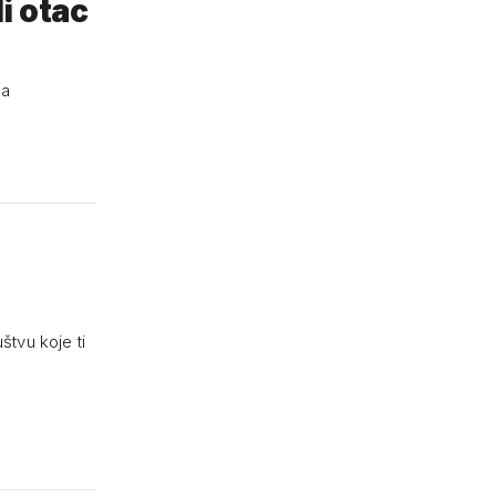
li otac
ka