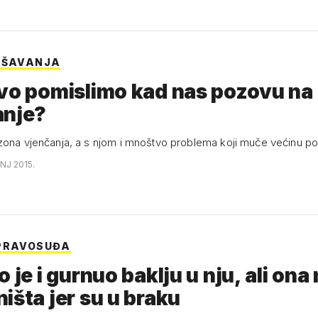
PŠAVANJA
vo pomislimo kad nas pozovu na
anje?
zona vjenčanja, a s njom i mnoštvo problema koji muče većinu p
ANJ 2015.
PRAVOSUĐA
o je i gurnuo baklju u nju, ali ona
išta jer su u braku