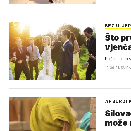
BEZ ULJE
Što pr
vjenč
Počela je se
10:36 31. SVIB
APSURDI 
Silova
može n