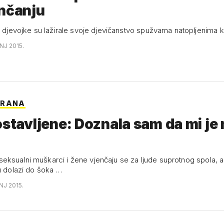
enčanju
u djevojke su lažirale svoje djevičanstvo spužvama natopljenima k
NJ 2015.
TRANA
ostavljene: Doznala sam da mi je
ksualni muškarci i žene vjenčaju se za ljude suprotnog spola, a
nu dolazi do šoka …
NJ 2015.