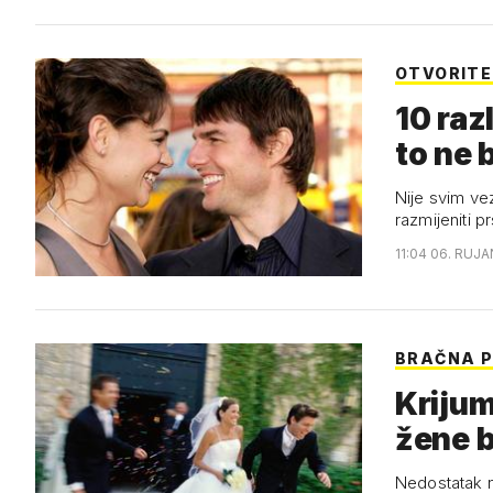
OTVORITE
10 raz
to ne b
Nije svim vez
razmijeniti p
11:04 06. RUJA
BRAČNA P
Krijum
žene 
Nedostatak n