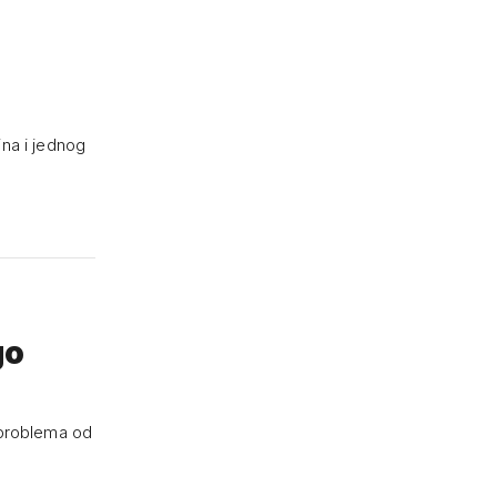
ina i jednog
go
 problema od