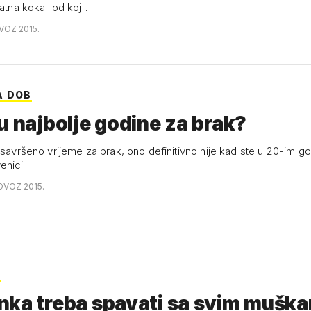
zlatna koka' od koj…
VOZ 2015.
A DOB
u najbolje godine za brak?
i savršeno vrijeme za brak, ono definitivno nije kad ste u 20-im g
enici
OVOZ 2015.
S
nka treba spavati sa svim muška