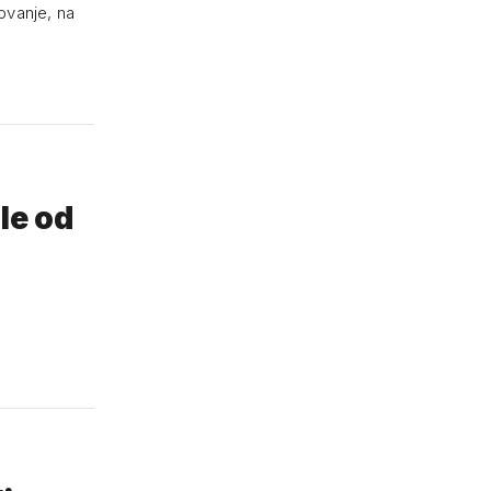
lovanje, na
le od