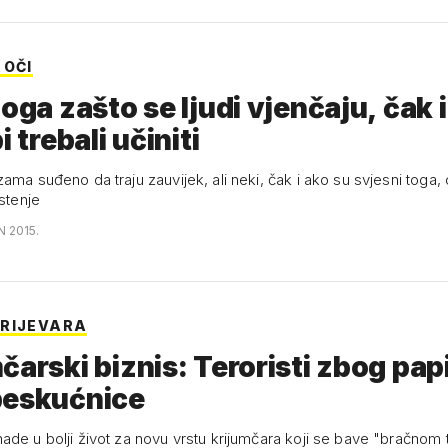
 OČI
loga zašto se ljudi vjenčaju, čak 
i trebali učiniti
ama suđeno da traju zauvijek, ali neki, čak i ako su svjesni toga,
rstenje
N 2015.
RIJEVARA
čarski biznis: Teroristi zbog pap
beskućnice
ade u bolji život za novu vrstu krijumčara koji se bave "bračnom