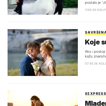
postalo je '
11:59 29. KOLO
SAVRŠEN
Koje s
Ako i postoj
kažu znanstv
07:40 29. KOL
SEXPRES
Mlade