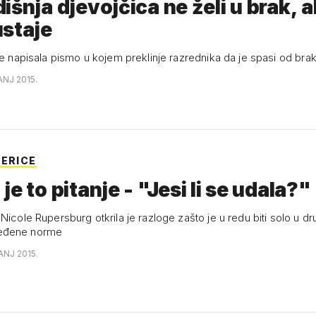
išnja djevojčica ne želi u brak, a
staje
je napisala pismo u kojem preklinje razrednika da je spasi od bra
ANJ 2015.
LERICE
je to pitanje - "Jesi li se udala?"
Rupersburg otkrila je razloge zašto je u redu biti solo u društvu koje ti
eđene norme
ANJ 2015.