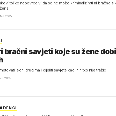
rakovi toliko nepovredivi da se ne može kriminalizirati ni bračno si
 žena
ANJ 2015.
U
i bračni savjeti koje su žene dobi
ih
etovati jedni drugima i dijeliti savjete kad ih nitko nije tražio
NJ 2015.
ADENCI