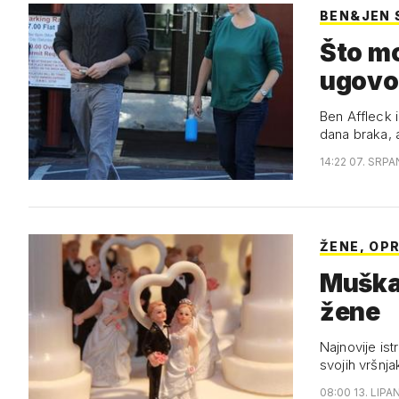
BEN&JEN
Što m
ugovo
Ben Affleck 
dana braka, a
14:22 07. SRPA
ŽENE, OP
Muškar
žene
Najnovije is
svojih vršnja
08:00 13. LIPA