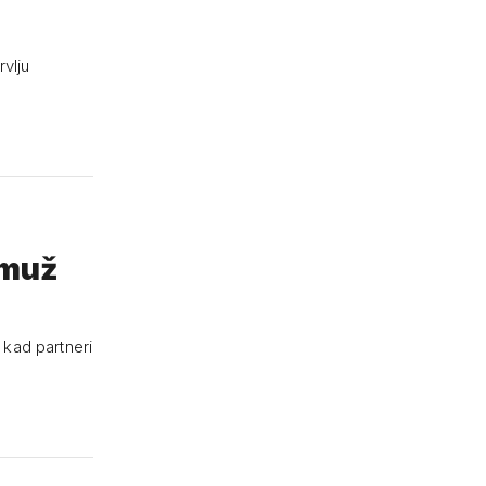
rvlju
 muž
 kad partneri