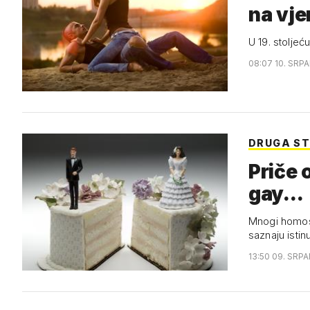
na vj
U 19. stoljeć
08:07 10. SRPA
DRUGA S
Priče 
gay...
Mnogi homose
saznaju isti
13:50 09. SRPA