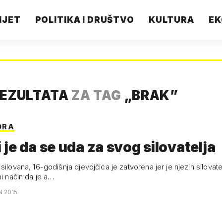
IJET
POLITIKA I DRUŠTVO
KULTURA
EK
REZULTATA
ZA TAG
„
BRAK
”
ORA
li je da se uda za svog silovatelja
silovana, 16-godišnja djevojčica je zatvorena jer je njezin silovatel
ni način da je a…
N 2015.