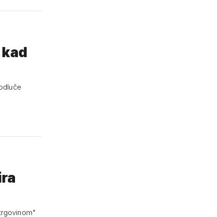
i kad
 odluče
ira
 trgovinom"