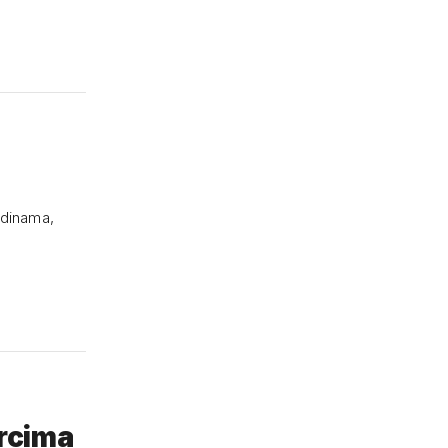
odinama,
rcima