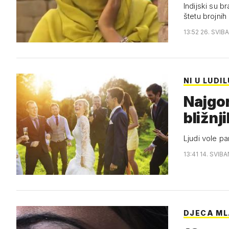
Indijski su b
štetu brojnih
13:52 26. SVIB
NI U LUDIL
Najgor
bližnj
Ljudi vole pam
13:41 14. SVIBA
DJECA ML