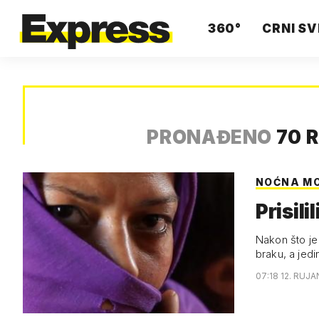
360°
CRNI SV
PRONAĐENO
70 
NOĆNA M
Prisili
Nakon što je 
braku, a jedi
07:18 12. RUJA