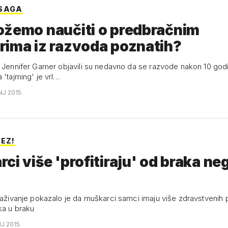
 SAGA
ožemo naučiti o predbračnim
rima iz razvoda poznatih?
i Jennifer Garner objavili su nedavno da se razvode nakon 10 god
 'tajming' je vrl…
NJ 2015.
REZ!
ci više 'profitiraju' od braka ne
traživanje pokazalo je da muškarci samci imaju više zdravstvenih
ka u braku
NJ 2015.