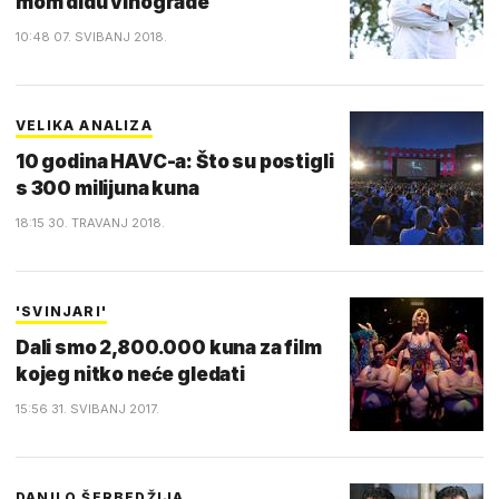
mom didu vinograde
10:48 07. SVIBANJ 2018.
VELIKA ANALIZA
10 godina HAVC-a: Što su postigli
s 300 milijuna kuna
18:15 30. TRAVANJ 2018.
'SVINJARI'
Dali smo 2,800.000 kuna za film
kojeg nitko neće gledati
15:56 31. SVIBANJ 2017.
DANILO ŠERBEDŽIJA