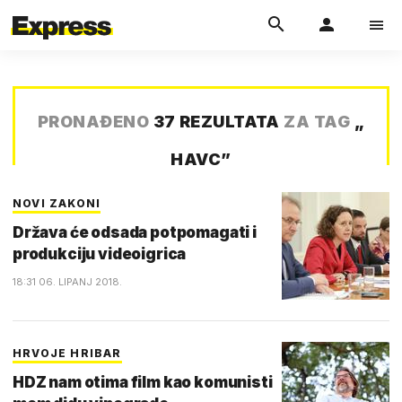
PRONAĐENO
37 REZULTATA
ZA TAG
„
HAVC
”
NOVI ZAKONI
Država će odsada potpomagati i
produkciju videoigrica
18:31 06. LIPANJ 2018.
HRVOJE HRIBAR
HDZ nam otima film kao komunisti