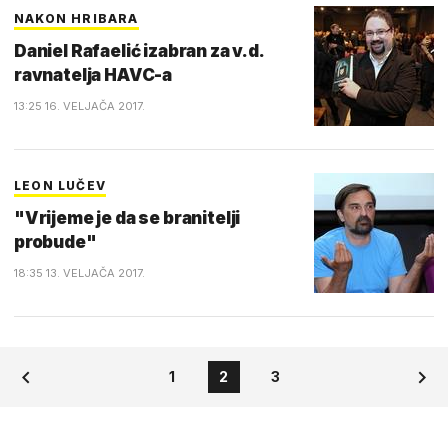
NAKON HRIBARA
Daniel Rafaelić izabran za v.d.
ravnatelja HAVC-a
13:25 16. VELJAČA 2017.
LEON LUČEV
"Vrijeme je da se branitelji
probude"
18:35 13. VELJAČA 2017.
1
2
3