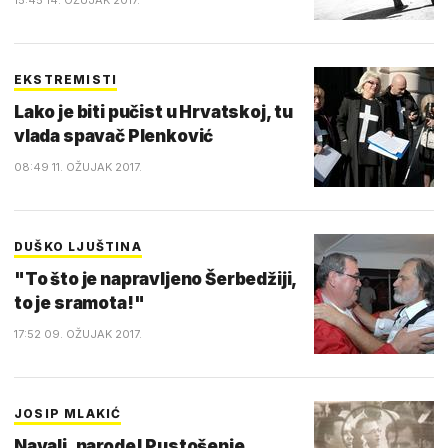
15:45 14. OŽUJAK 2017.
EKSTREMISTI
Lako je biti pučist u Hrvatskoj, tu
vlada spavač Plenković
08:49 11. OŽUJAK 2017.
DUŠKO LJUŠTINA
"To što je napravljeno Šerbedžiji,
to je sramota!"
17:52 09. OŽUJAK 2017.
JOSIP MLAKIĆ
Navali, narode! Pustošenje