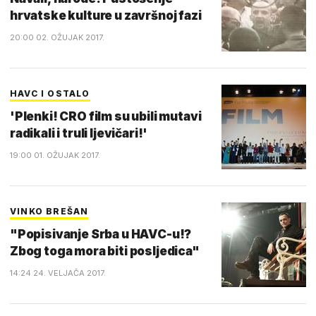
hrvatske kulture u završnoj fazi
20:00 02. OŽUJAK 2017.
HAVC I OSTALO
'Plenki! CRO film su ubili mutavi
radikali i truli ljevičari!'
19:00 01. OŽUJAK 2017.
VINKO BREŠAN
"Popisivanje Srba u HAVC-u!?
Zbog toga mora biti posljedica"
14:24 24. VELJAČA 2017.