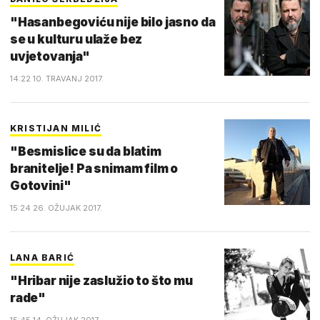
"Hasanbegoviću nije bilo jasno da
se u kulturu ulaže bez
uvjetovanja"
14:22 10. TRAVANJ 2017.
KRISTIJAN MILIĆ
"Besmislice su da blatim
branitelje! Pa snimam film o
Gotovini"
15:24 26. OŽUJAK 2017.
LANA BARIĆ
"Hribar nije zaslužio to što mu
rade"