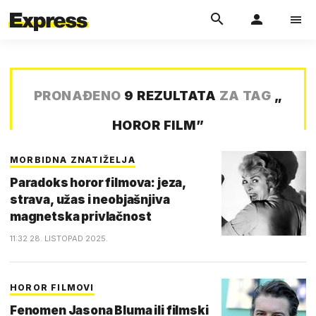
PRONAĐENO
9 REZULTATA
ZA TAG
„
HOROR FILM
”
MORBIDNA ZNATIŽELJA
Paradoks horor filmova: jeza,
strava, užas i neobjašnjiva
magnetska privlačnost
11:32 28. LISTOPAD 2025.
HOROR FILMOVI
Fenomen Jasona Bluma ili filmski