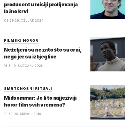
producent u misiji prolijevanja
lažne krvi
09:39 29. OŽUJAK 2024.
FILMSKI HOROR
Neželjeni su ne zato što su crni,
nego jer su izbjeglice
16:31 19. SIJEČANJ 2021.
SMRTONOSNI RITUALI
Midsommar: Je li to najjeziviji
horor film svih vremena?
14:30 06. SRPANJ 2019.