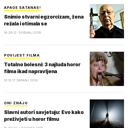
APAGE SATANAS!
Snimio stvarni egzorcizam, žena
režala i otimala se
16:29 12. SVIBANJ 2018.
POVIJEST FILMA
Totalno bolesni: 3 najluđa horor
filma ikad napravljena
10:15 17. SRPANJ 2016.
ONI ZNAJU
Slavni autori savjetuju: Evo kako
preživjeti u horor filmu