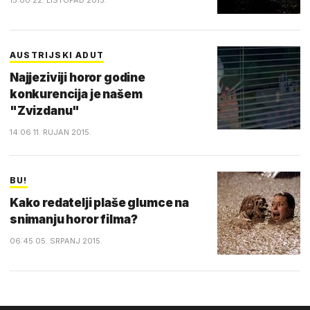
15:00 22. LISTOPAD 2015.
AUSTRIJSKI ADUT
Najjeziviji horor godine
konkurencija je našem
"Zvizdanu"
14:06 11. RUJAN 2015.
BU!
Kako redatelji plaše glumce na
snimanju horor filma?
06:45 05. SRPANJ 2015.