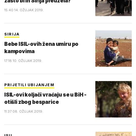
zašto bi ih Sirija preuzela?
15:40 14. OŽUJAK 2019.
SIRIJA
Bebe ISIL-ovih žena umiru po
kampovima
17:18 10. OŽUJAK 2019.
PRIJETILI UBIJANJEM
ISIL-ovi koljači vraćaju se u BiH -
otišli zbog besparice
11:37 08. OŽUJAK 2019.
ISIL