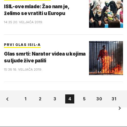
ISIL-ove mlade: Žao nam je,
želimo se vratiti u Europu
14:35 20. VELJAČA 2019.
PRVI GLAS ISIL-A
Glas smrti: Narator videa u kojima
su ljude žive palili
15:38 18. VELJAČA 2019.
1
2
3
4
5
30
31