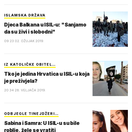
ISLAMSKA DRŽAVA
Djeca Balkana u ISIL-u: "Sanjamo
da su živi i slobodni"
09:23 02. OŽUJAK 2019.
IZ KATOLIČKE OBITEL…
Tko je jedina Hrvatica u ISIL-u koja
je preživjela?
20:34 28. VELJAČA 2019.
ODBJEGLE TINEJDŽERI…
Sabina i Samra: U ISIL-u su bile
roblje, žele se vratiti