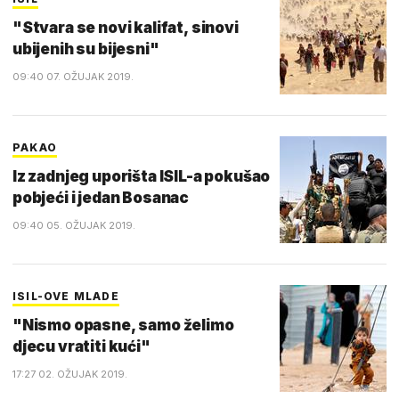
"Stvara se novi kalifat, sinovi
ubijenih su bijesni"
09:40 07. OŽUJAK 2019.
PAKAO
Iz zadnjeg uporišta ISIL-a pokušao
pobjeći i jedan Bosanac
09:40 05. OŽUJAK 2019.
ISIL-OVE MLADE
"Nismo opasne, samo želimo
djecu vratiti kući"
17:27 02. OŽUJAK 2019.