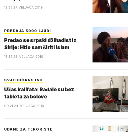
12:35 27. VELJAČA 2019.
PREDAJA 5000 LJUDI
Predao se srpski džihadist iz
Sirije: Htio sam širiti islam
15:32 25. VELJAČA 2019.
SVJEDOČANSTVO
Užas kalifata: Rađale su bez
tableta za bolove
09:21 24. VELJAČA 2019.
UDANE ZA TERORISTE