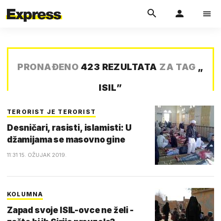
PRONAĐENO
423 REZULTATA
ZA TAG
„
ISIL
”
TERORIST JE TERORIST
Desničari, rasisti, islamisti: U
džamijama se masovno gine
11:31 15. OŽUJAK 2019.
KOLUMNA
Zapad svoje ISIL-ovce ne želi -