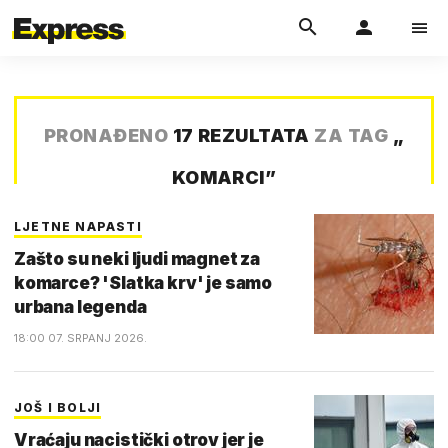
PRONAĐENO
17 REZULTATA
ZA TAG
„
KOMARCI
”
LJETNE NAPASTI
Zašto su neki ljudi magnet za
komarce? 'Slatka krv' je samo
urbana legenda
18:00 07. SRPANJ 2026.
JOŠ I BOLJI
Vraćaju nacistički otrov jer je