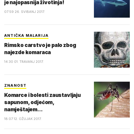
je najopasnija životinja!
07:59 26. SVIBANJ 2017.
ANTIČKA MALARIJA
Rimsko carstvo je palo zbog
najezde komaraca
14:30 01. TRAVANJ 2017.
ZNANOST
Komarce i bolesti zaustavljaju
sapunom, odjećom,
namještajem...
18:07 12. OŽUJAK 2017.