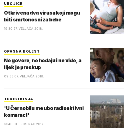
UBOJICE
Otkrivena dva virusa koji mogu
biti smrtonosni za bebe
19:30 27. VELJAČA 2018.
OPASNA BOLEST
Ne govore, ne hodaju i ne vide, a
lijek je preskup
09:55 07. VELJAČA 2018.
TURISTKINJA
'U Černobilu me ubo radioaktivni
komarac!'
13:40 01. PROSINAC 2017.