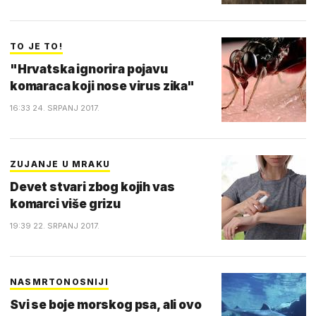
TO JE TO!
"Hrvatska ignorira pojavu
komaraca koji nose virus zika"
16:33 24. SRPANJ 2017.
ZUJANJE U MRAKU
Devet stvari zbog kojih vas
komarci više grizu
19:39 22. SRPANJ 2017.
NASMRTONOSNIJI
Svi se boje morskog psa, ali ovo