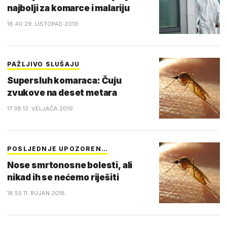
najbolji za komarce i malariju
18:40 29. LISTOPAD 2019.
PAŽLJIVO SLUŠAJU
Supersluh komaraca: Čuju
zvukove na deset metara
17:38 12. VELJAČA 2019.
POSLJEDNJE UPOZOREN…
Nose smrtonosne bolesti, ali
nikad ih se nećemo riješiti
18:55 11. RUJAN 2018.