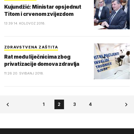
Kujundžić: Ministar opsjednut
Titom i crvenom zvijezdom
13:39 14. KOLOVOZ 2018.
ZDRAVSTVENA ZAŠTITA
Rat među liječnicima zbog
privatizacije domova zdravlja
11:26 20. SVIBANJ 2018.
1
2
3
4