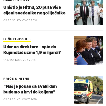
Uništio je Hitnu, 20 puta više
cijeni svećenike nego liječnike
09:26 30. KOLOVOZ 2018.
IZ ŠUPLJEG U...
Udar na direktore - spin da
Kujundžić uzme 1,9 milijardi?
17:37 29. KOLOVOZ 2018.
PRIČE S HITNE
"Naš je posao da svaki dan
budemo u krvi do koljena"
09:32 26. KOLOVOZ 2018.