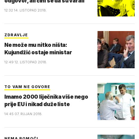
odgovor, ali čini se da su varali
12:32 14. LISTOPAD 2018.
ZDRAVLJE
Ne može mu nitko ništa:
Kujundžić ostaje ministar
12:49 12. LISTOPAD 2018.
TO VAM NE GOVORE
Imamo 2000 liječnika više nego
prije EU i nikad duže liste
14:45 07. RUJAN 2018.
NEMA POMOĆI