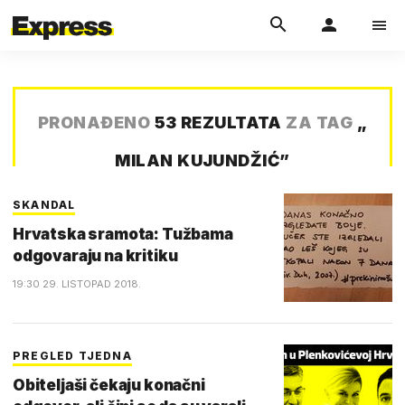
PRONAĐENO
53 REZULTATA
ZA TAG
„
MILAN KUJUNDŽIĆ
”
SKANDAL
Hrvatska sramota: Tužbama
odgovaraju na kritiku
19:30 29. LISTOPAD 2018.
PREGLED TJEDNA
Obiteljaši čekaju konačni