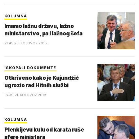
KOLUMNA
Imamo lažnu državu, lažno
ministarstvo, pa i lažnog šefa
21:45 23. KOLOVOZ 2018.
ISKOPALI DOKUMENTE
Otkriveno kako je Kujundžić
ugrozio rad Hitnih službi
18:39 21. KOLOVOZ 2018.
KOLUMNA
Plenkijevu kulu od karata ruše
afere ministara