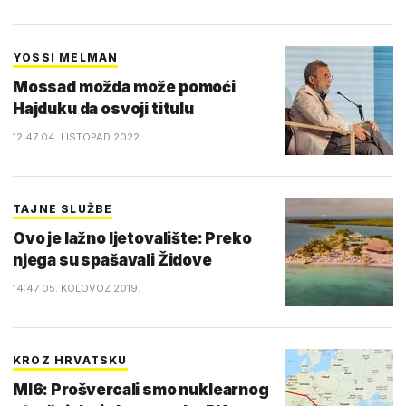
YOSSI MELMAN
Mossad možda može pomoći
Hajduku da osvoji titulu
12:47 04. LISTOPAD 2022.
TAJNE SLUŽBE
Ovo je lažno ljetovalište: Preko
njega su spašavali Židove
14:47 05. KOLOVOZ 2019.
KROZ HRVATSKU
MI6: Prošvercali smo nuklearnog