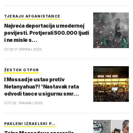
TJERAJU AFGANISTANCE
Najveća deportacija u modernoj
povijesti. Protjerali 500.000 ljudi
i ne misle s…
07:28 17. SRPANJ 2025.
ŽESTOK OTPOR
I Mossad je ustao protiv
Netanyahua?! 'Nastavak rata
odvodi taoce u sigurnu smr…
13:17 22. TRAVANJ 2025.
PAKLENI IZRAELSKI P…