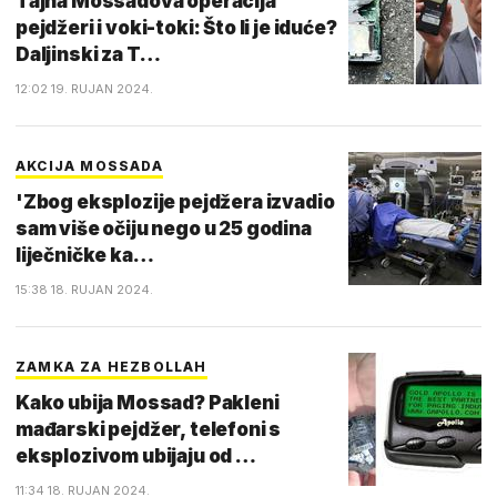
Tajna Mossadova operacija
pejdžeri i voki-toki: Što li je iduće?
Daljinski za T…
12:02 19. RUJAN 2024.
AKCIJA MOSSADA
'Zbog eksplozije pejdžera izvadio
sam više očiju nego u 25 godina
liječničke ka…
15:38 18. RUJAN 2024.
ZAMKA ZA HEZBOLLAH
Kako ubija Mossad? Pakleni
mađarski pejdžer, telefoni s
eksplozivom ubijaju od …
11:34 18. RUJAN 2024.