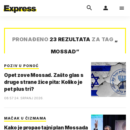
PRONAĐENO
23 REZULTATA
ZA TAG
„
MOSSAD
”
POZIV U PONOĆ
Opet zove Mossad. Zašto glas s
druge strane žice pita: Koliko je
pet plus tri?
08:57 24. SRPANJ 2026.
MAČAK U ČIZMAMA
Kako je propao tajni plan Mossada