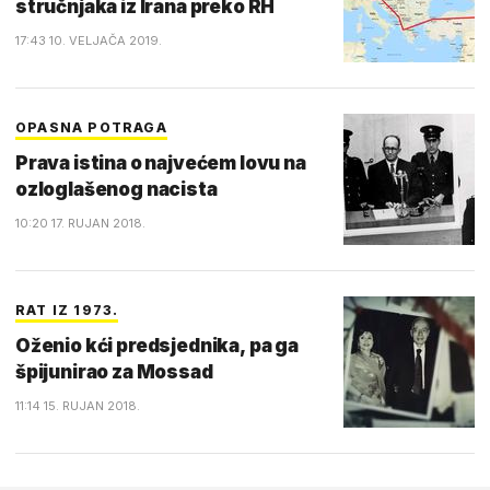
stručnjaka iz Irana preko RH
17:43 10. VELJAČA 2019.
OPASNA POTRAGA
Prava istina o najvećem lovu na
ozloglašenog nacista
10:20 17. RUJAN 2018.
RAT IZ 1973.
Oženio kći predsjednika, pa ga
špijunirao za Mossad
11:14 15. RUJAN 2018.