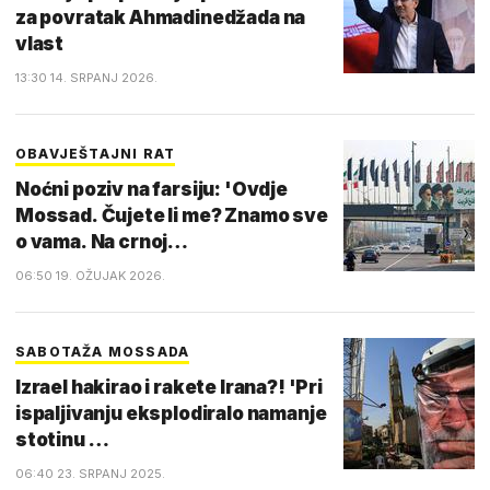
za povratak Ahmadinedžada na
vlast
13:30 14. SRPANJ 2026.
OBAVJEŠTAJNI RAT
Noćni poziv na farsiju: 'Ovdje
Mossad. Čujete li me? Znamo sve
o vama. Na crnoj…
06:50 19. OŽUJAK 2026.
SABOTAŽA MOSSADA
Izrael hakirao i rakete Irana?! 'Pri
ispaljivanju eksplodiralo namanje
stotinu …
06:40 23. SRPANJ 2025.