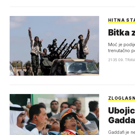
HITNA ST
Bitka z
Moć je podij
trenutačno po
21:35 09. TRAV
ZLOGLASN
Ubojic
Gadda
Gaddafi je n