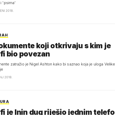
 i 'psima'
ENI 2018.
TRAH
okumente koji otkrivaju s kim je
fi bio povezan
nte zatražio je Nigel Ashton kako bi saznao koja je uloga Velike 
je
ANJ 2018.
EURA
i je Inin dug riješio jednim tele