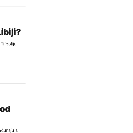
ibiji?
ripoliju
 od
ačunaju s