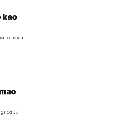
e kao
pobuna naroda
 imao
uga od 3,4