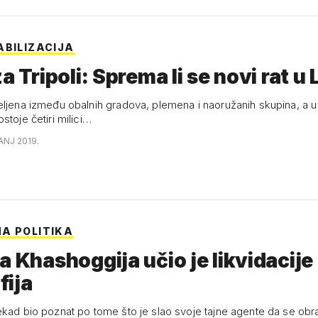
ABILIZACIJA
a Tripoli: Sprema li se novi rat u L
eljena između obalnih gradova, plemena i naoružanih skupina, a u T
stoje četiri milici…
ANJ 2019.
A POLITIKA
a Khashoggija učio je likvidacije
fija
ekad bio poznat po tome što je slao svoje tajne agente da se obr