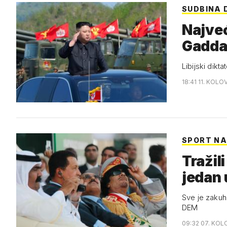
SUDBINA 
Najveć
Gadda
Libijski dikta
18:41 11. KOLO
SPORT NA
Tražil
jedan 
Sve je zakuh
DEM
09:32 07. KOL