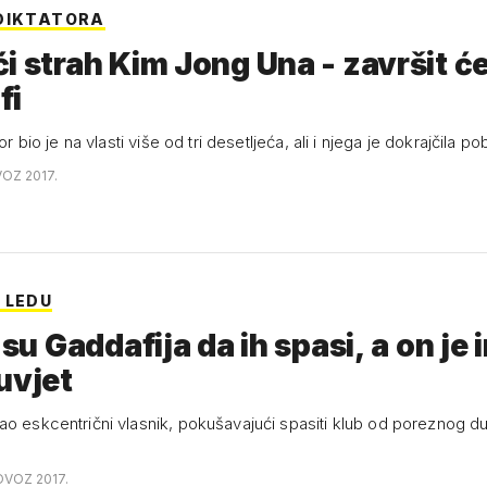
DIKTATORA
i strah Kim Jong Una - završit ć
fi
tor bio je na vlasti više od tri desetljeća, ali i njega je dokrajčila 
VOZ 2017.
 LEDU
i su Gaddafija da ih spasi, a on je
uvjet
ao eskcentrični vlasnik, pokušavajući spasiti klub od poreznog d
OVOZ 2017.