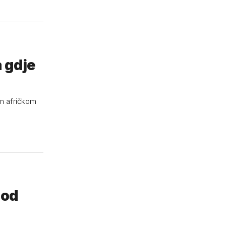
a gdje
om afričkom
 od