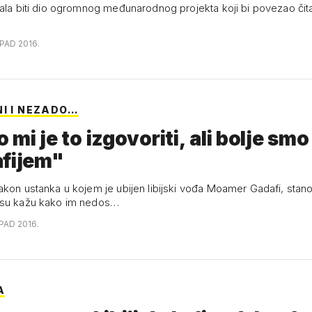
bala biti dio ogromnog međunarodnog projekta koji bi povezao čit
OPAD 2016.
NI I NEZADO…
mi je to izgovoriti, ali bolje smo 
afijem"
akon ustanka u kojem je ubijen libijski vođa Moamer Gadafi, stano
osu kažu kako im nedos…
OPAD 2016.
A