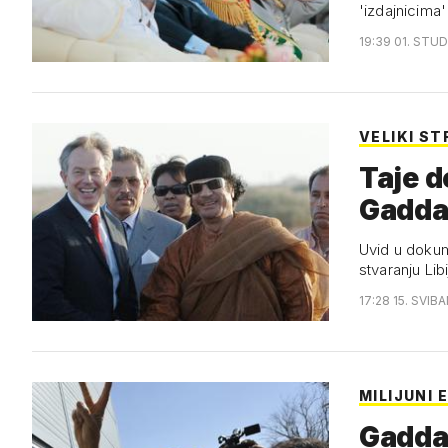
'izdajnicima'
19:39 01. STUD
VELIKI S
Taje d
Gadda
Uvid u dokume
stvaranju Libi
17:28 15. SVIB
MILIJUNI 
Gaddaf