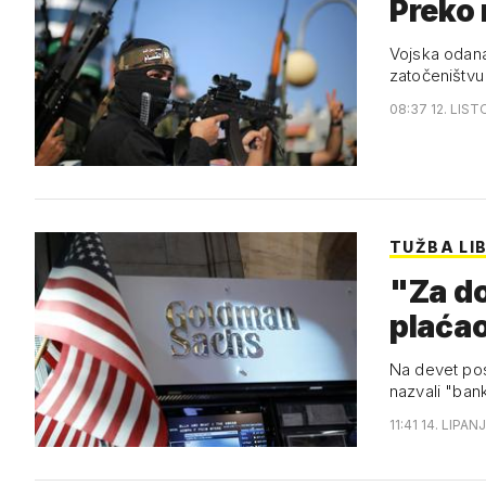
Preko 
Vojska odana 
zatočeništvu
08:37 12. LIST
TUŽBA LI
"Za do
plaćao
Na devet poslova iz 2008
nazvali "ban
11:41 14. LIPAN