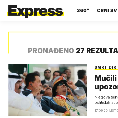
360°
CRNI SV
PRONAĐENO
27 REZULT
SMRT DI
Mučili
upozor
Njegova tajn
političkih su
17:09 20. LIST