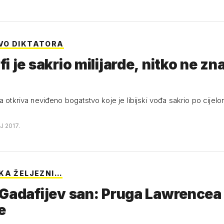
VO DIKTATORA
i je sakrio milijarde, nitko ne zn
a otkriva neviđeno bogatstvo koje je libijski vođa sakrio po cijel
J 2017.
KA ŽELJEZNI…
Gadafijev san: Pruga Lawrencea
e