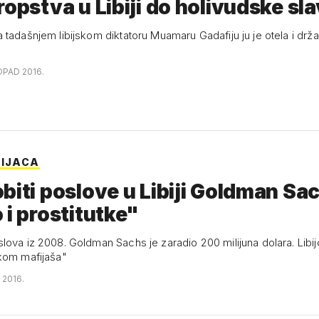
ropstva u Libiji do holivudske sl
tadašnjem libijskom diktatoru Muamaru Gadafiju ju je otela i drža
OPAD 2016.
BIJACA
biti poslove u Libiji Goldman Sac
 i prostitutke"
. Goldman Sachs je zaradio 200 milijuna dolara. Libijci su banku
kom mafijaša"
J 2016.