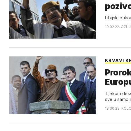
poziv
Libijski puko
19:02 22. OŽUJ
KRVAVI K
Prorok
Europ
Tijekom deset
sve u samo 
18:30 23. KOL