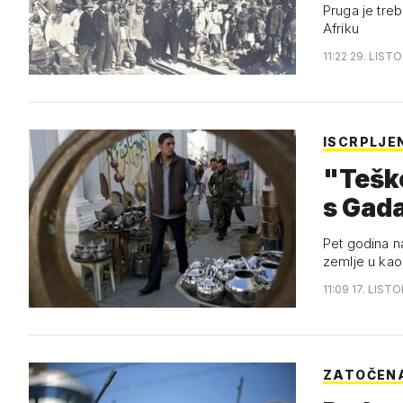
Pruga je tre
Afriku
11:22 29. LIST
ISCRPLJE
"Teško 
s Gad
Pet godina n
zemlje u ka
11:09 17. LIST
ZATOČEN