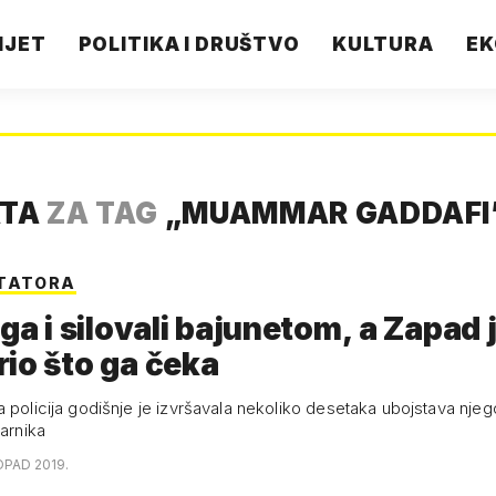
IJET
POLITIKA I DRUŠTVO
KULTURA
EK
ATA
ZA TAG
„
MUAMMAR GADDAFI
KTATORA
 ga i silovali bajunetom, a Zapad 
io što ga čeka
a policija godišnje je izvršavala nekoliko desetaka ubojstava njeg
parnika
OPAD 2019.