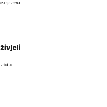
avu sjevernu
živjeli
vnici te