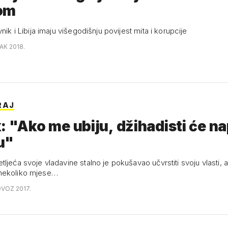
om
vnik i Libija imaju višegodišnju povijest mita i korupcije
AK 2018.
RAJ
: "Ako me ubiju, džihadisti će na
u"
ljeća svoje vladavine stalno je pokušavao učvrstiti svoju vlasti, al
nekoliko mjese…
OVOZ 2017.