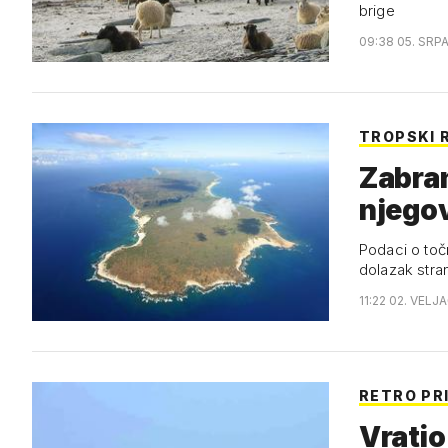
brige
09:38 05. SRP
TROPSKI 
Zabran
njegov
Podaci o točn
dolazak stra
11:22 02. VELJ
RETRO PR
Vratio