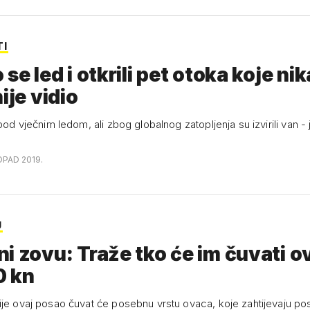
TI
 se led i otkrili pet otoka koje ni
ije vidio
 pod vječnim ledom, ali zbog globalnog zatopljenja su izvirili van -
OPAD 2019.
U
i zovu: Traže tko će im čuvati o
0 kn
ije ovaj posao čuvat će posebnu vrstu ovaca, koje zahtijevaju po