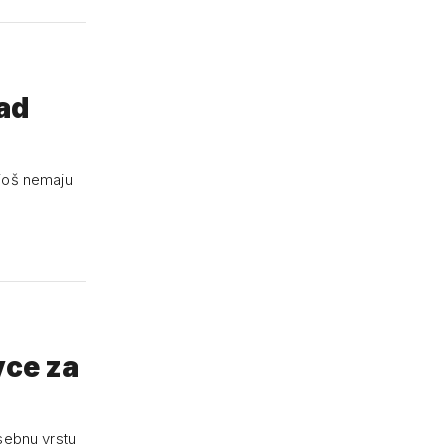
kad
 još nemaju
vce za
sebnu vrstu