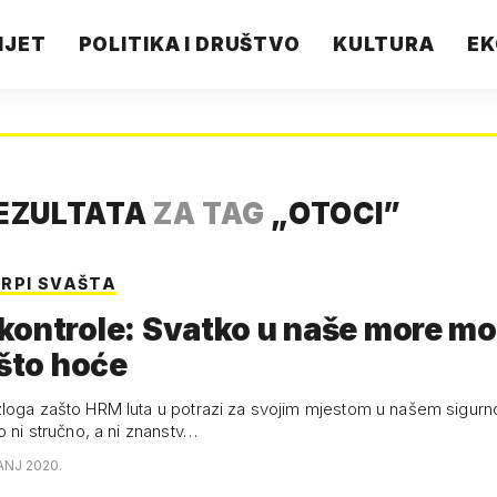
IJET
POLITIKA I DRUŠTVO
KULTURA
EK
REZULTATA
ZA TAG
„
OTOCI
”
RPI SVAŠTA
kontrole: Svatko u naše more m
 što hoće
loga zašto HRM luta u potrazi za svojim mjestom u našem sigur
o ni stručno, a ni znanstv…
ČANJ 2020.