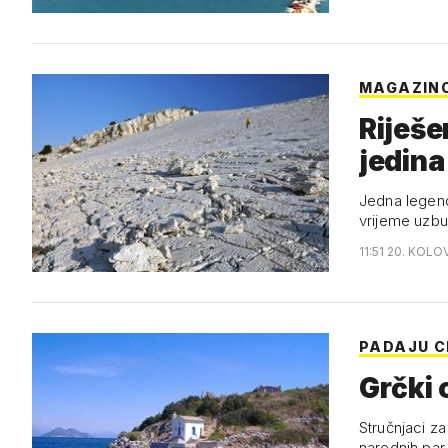
MAGAZINO
Riješe
jedina
Jedna legend
vrijeme uzb
11:51 20. KOLO
PADAJU C
Grčki o
Stručnjaci za
narednih par