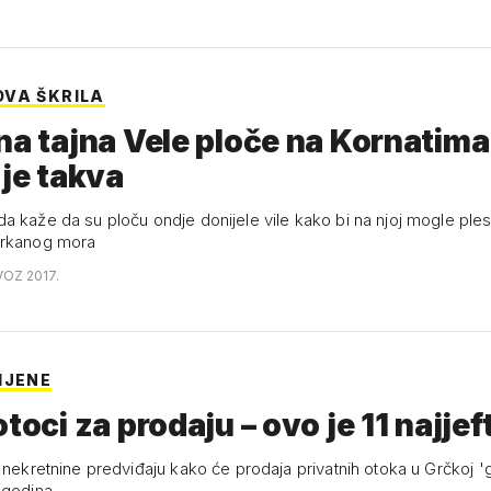
VA ŠKRILA
na tajna Vele ploče na Kornatima
 je takva
a kaže da su ploču ondje donijele vile kako bi na njoj mogle ples
urkanog mora
VOZ 2017.
IJENE
toci za prodaju – ovo je 11 najjeft
 nekretnine predviđaju kako će prodaja privatnih otoka u Grčkoj 'g
 godina