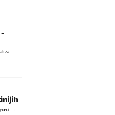
 -
ati za
inijih
runuti' u