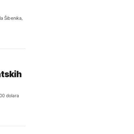
ila Šibenika,
atskih
000 dolara