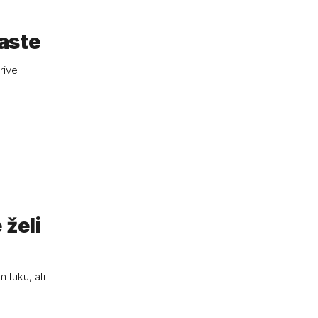
raste
rive
 želi
 luku, ali