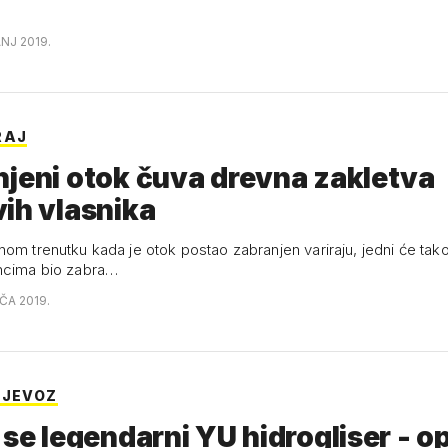
ANJ 2019.
RAJ
jeni otok čuva drevna zakletva
ih vlasnika
om trenutku kada je otok postao zabranjen variraju, jedni će tako
ncima bio zabra…
AČA 2019.
IJEVOZ
 se legendarni YU hidrogliser - o