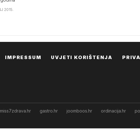
NJ 2015.
IMPRESSUM
UVJETI KORIŠTENJA
PRIV
miss7zdrava.hr
gastro.hr
joomboos.hr
ordinacija.hr
po