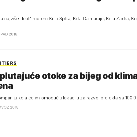
 najviše 'letili' morem Krila Splita, Krila Dalmacije, Krila Zadra, Kr
OPAD 2018.
NTIERS
plutajuće otoke za bijeg od klim
ena
mpaniju koja će im omogućiti lokaciju za razvoj projekta sa 100.
OVOZ 2018.