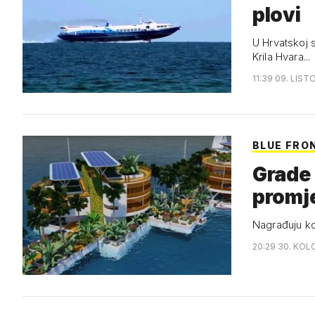
plovi
U Hrvatskoj su
Krila Hvara...
11:39 09. LIST
BLUE FRO
Grade 
promj
Nagrađuju ko
20:29 30. KOL