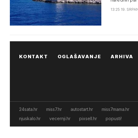
13:25 19. SRPA
KONTAKT
OGLAŠAVANJE
ARHIVA
24sata.hr
miss7.hr
autostart.hr
miss7mama.hr
njuskalo.hr
vecernji.hr
pixsell.hr
popusti!