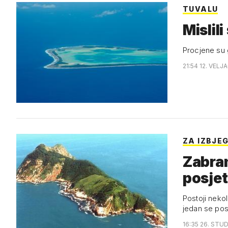
TUVALU
Mislil
Procjene su g
21:54 12. VELJ
ZA IZBJE
Zabran
posjet
Postoji nekol
jedan se pos
16:35 26. STUD