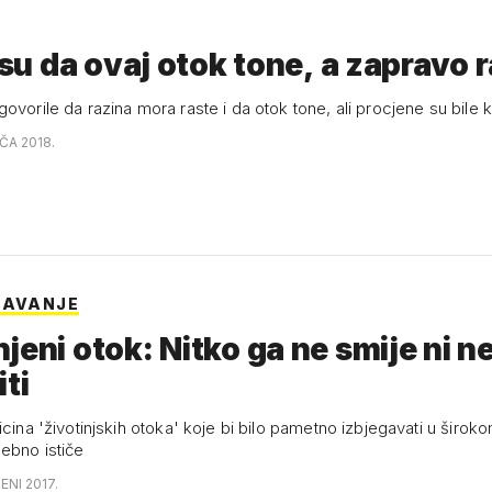
i su da ovaj otok tone, a zapravo 
ovorile da razina mora raste i da otok tone, ali procjene su bile k
AČA 2018.
GAVANJE
jeni otok: Nitko ga ne smije ni ne
iti
icina 'životinjskih otoka' koje bi bilo pametno izbjegavati u širokom
ebno ističe
ENI 2017.