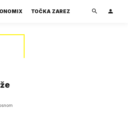
ONOMIX
TOČKA ZAREZ
ože
nosnom