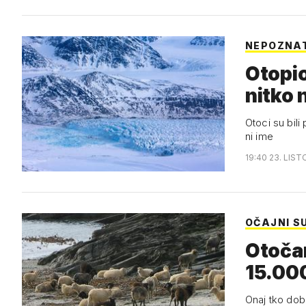
NEPOZNA
Otopio
nitko n
Otoci su bili
ni ime
19:40 23. LIST
OČAJNI S
Otočan
15.00
Onaj tko dob