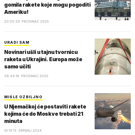
gomila rakete koje mogu pogoditi
Ameriku!
20:00 29. PROSINAC 2025.
URADI SAM
Novinari ušli u tajnu tvornicu
raketa u Ukrajini. Europa može
samo učiti
08:44 18. PROSINAC 2025.
MISLE OZBILJNO
U Njemačkoj će postaviti rakete
kojima će do Moskve trebati 21
minuta
10:19 15. SRPANJ 2024.