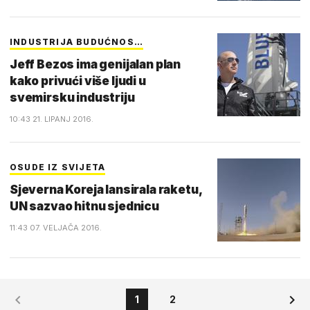
INDUSTRIJA BUDUĆNOS…
Jeff Bezos ima genijalan plan
kako privući više ljudi u
svemirsku industriju
10:43 21. LIPANJ 2016.
OSUDE IZ SVIJETA
Sjeverna Koreja lansirala raketu,
UN sazvao hitnu sjednicu
11:43 07. VELJAČA 2016.
1
2