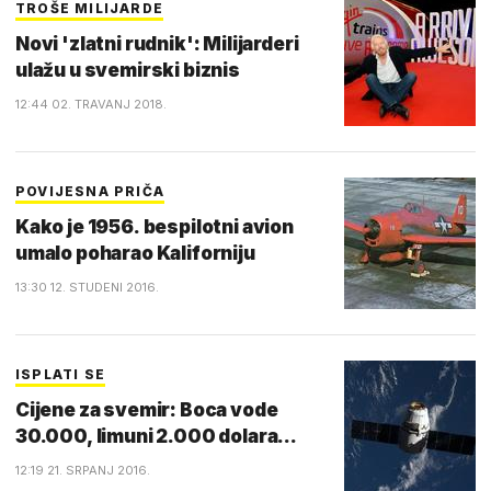
TROŠE MILIJARDE
Novi 'zlatni rudnik': Milijarderi
ulažu u svemirski biznis
12:44 02. TRAVANJ 2018.
POVIJESNA PRIČA
Kako je 1956. bespilotni avion
umalo poharao Kaliforniju
13:30 12. STUDENI 2016.
ISPLATI SE
Cijene za svemir: Boca vode
30.000, limuni 2.000 dolara...
12:19 21. SRPANJ 2016.