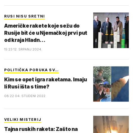
RUSI NISU SRETNI
Američke rakete koje sežu do
Rusije bit će u Njemačkoj prvi put
od kraja Hladn…
15:23 12. SRPANJ 2024.
POLITIČKA PORUKA SV…
Kim se opet igra raketama. Imaju
li Rusi išta s time?
08:22 04. STUDENI 2022.
VELIKI MISTERIJ
Tajna ruskih raketa: Zašto na