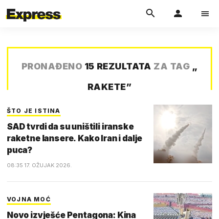
PRONAĐENO
15 REZULTATA
ZA TAG
„
RAKETE
”
ŠTO JE ISTINA
SAD tvrdi da su uništili iranske
raketne lansere. Kako Iran i dalje
puca?
08:35 17. OŽUJAK 2026.
VOJNA MOĆ
Novo izvješće Pentagona: Kina