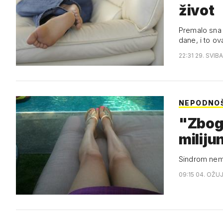
život
Premalo sna 
dane, i to o
22:31 29. SVIB
NEPODNOŠ
"Zbog 
miliju
Sindrom nemir
09:15 04. OŽU