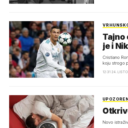
VRHUNSK
Tajno 
je i Ni
Cristiano Ro
koju strogo 
12:31 24. LIST
UPOZORE
Otkriv
Novo istraži