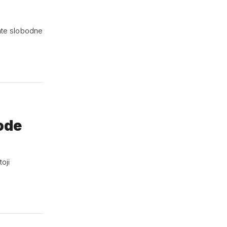
mate slobodne
bode
oji