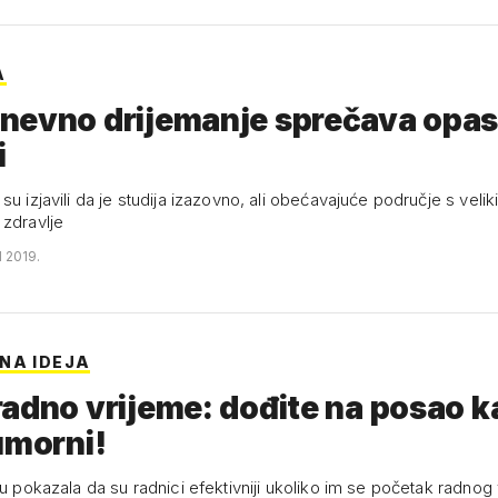
A
nevno drijemanje sprečava opa
i
su izjavili da je studija izazovno, ali obećavajuće područje s veli
 zdravlje
N 2019.
NA IDEJA
adno vrijeme: dođite na posao k
umorni!
 su pokazala da su radnici efektivniji ukoliko im se početak radno