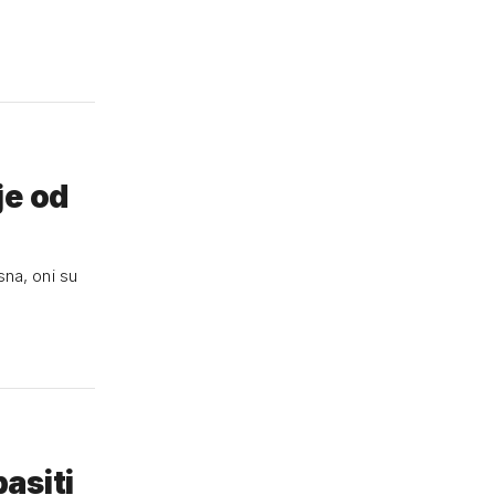
je od
sna, oni su
asiti