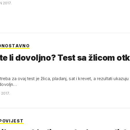
N 2017.
EDNOSTAVNO
e li dovoljno? Test sa žlicom otk
reba za ovaj test je žlica, pladanj, sat i krevet, a rezultati ukazuj
o dovoljn…
 2017.
POVIJEST