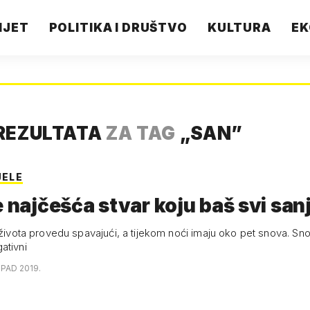
IJET
POLITIKA I DRUŠTVO
KULTURA
EK
REZULTATA
ZA TAG
„
SAN
”
JELE
e najčešća stvar koju baš svi sa
 života provedu spavajući, a tijekom noći imaju oko pet snova. Sno
ativni
OPAD 2019.