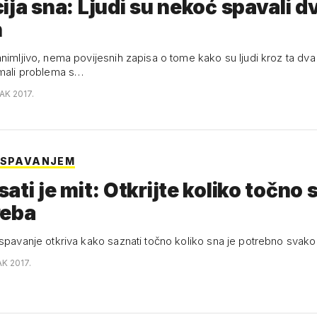
ija sna: Ljudi su nekoć spavali d
n
nimljivo, nema povijesnih zapisa o tome kako su ljudi kroz ta dva
imali problema s…
AK 2017.
 SPAVANJEM
ati je mit: Otkrijte koliko točno 
reba
 spavanje otkriva kako saznati točno koliko sna je potrebno sva
AK 2017.