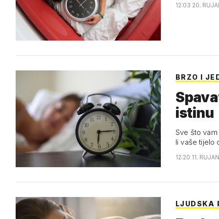
12:03 20. RUJA
BRZO I J
Spavat
istinu
Sve što vam t
li vaše tijel
12:20 11. RUJAN
LJUDSKA 