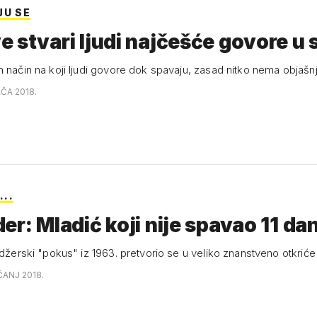
JU SE
 stvari ljudi najčešće govore u 
n način na koji ljudi govore dok spavaju, zasad nitko nema objašn
AČA 2018.
...
er: Mladić koji nije spavao 11 da
jdžerski "pokus" iz 1963. pretvorio se u veliko znanstveno otkriće
ČANJ 2018.