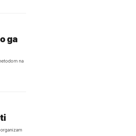
io ga
e metodom na
ti
i organizam