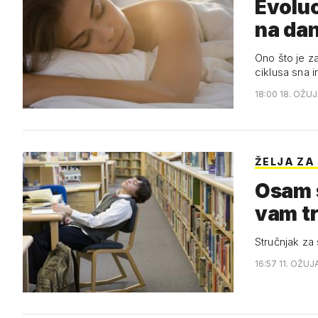
Evoluc
na da
Ono što je za
ciklusa sna 
18:00 18. OŽUJ
ŽELJA ZA
Osam s
vam t
Stručnjak za
16:57 11. OŽUJ