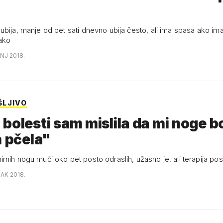
ubija, manje od pet sati dnevno ubija često, ali ima spasa ako i
vako
ANJ 2018.
LJIVO
bolesti sam mislila da mi noge 
n pčela"
nih nogu muči oko pet posto odraslih, užasno je, ali terapija post
JAK 2018.