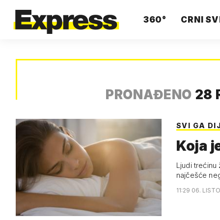
360°
CRNI SV
PRONAĐENO
28 
SVI GA DI
Koja j
Ljudi trećinu
najčešće neg
11:29 06. LIST