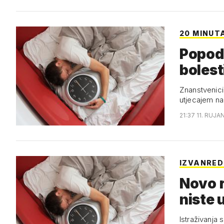
20 MINUT
Popod
bolest
Znanstvenici 
utjecajem na
21:37 11. RUJA
IZVANRED
Novo r
niste 
Istraživanja