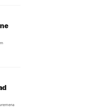
sne
kim
ad
g vremena