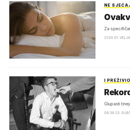
NE SJEĆA
Ovakve
Za specifiča
21:00 01. VELJ
I PREŽIVIO
Rekord
Glupasti tine
09:39 23. SIJE