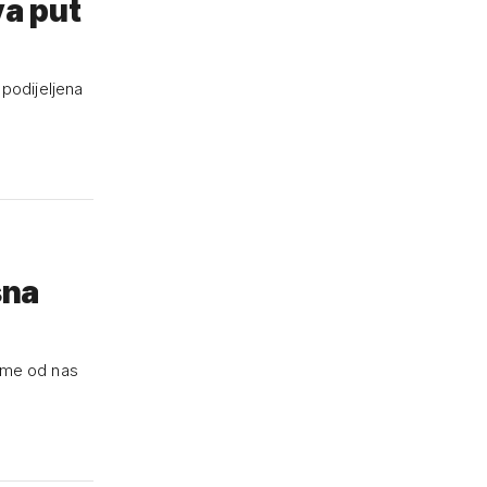
va put
 podijeljena
sna
kome od nas