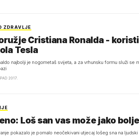
O ZDRAVLJE
oružje Cristiana Ronalda - korist
kola Tesla
naldo najbolji je nogometaš svijeta, a za vrhunsku formu služi s
pazi
OPAD 2017.
NJE
eno: Loš san vas može jako bolje
vanje pokazalo je pomalo neočekivani utjecaj lošeg sna na ljudsk