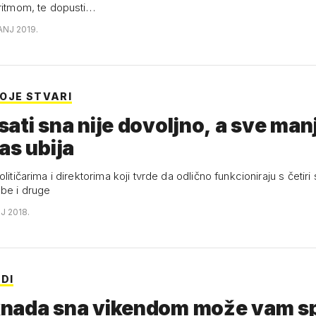
oritmom, te dopusti…
ČANJ 2019.
OJE STVARI
ati sna nije dovoljno, a sve man
as ubija
olitičarima i direktorima koji tvrde da odlično funkcioniraju s četiri 
be i druge
NJ 2018.
DI
nada sna vikendom može vam sp