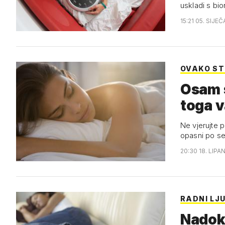
uskladi s bi
15:21 05. SIJE
OVAKO ST
Osam s
toga v
Ne vjerujte p
opasni po se
20:30 18. LIPA
RADNI LJU
Nadok