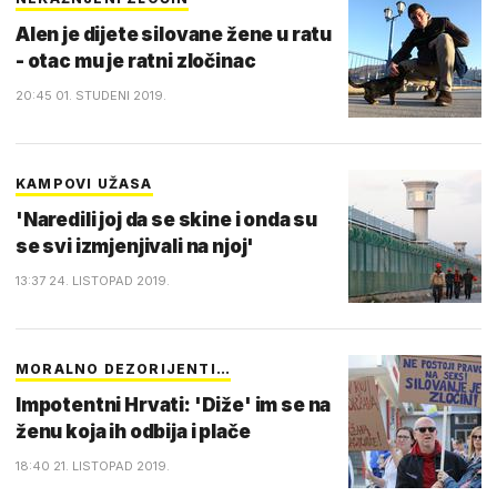
Alen je dijete silovane žene u ratu
- otac mu je ratni zločinac
20:45 01. STUDENI 2019.
KAMPOVI UŽASA
'Naredili joj da se skine i onda su
se svi izmjenjivali na njoj'
13:37 24. LISTOPAD 2019.
MORALNO DEZORIJENTI…
Impotentni Hrvati: 'Diže' im se na
ženu koja ih odbija i plače
18:40 21. LISTOPAD 2019.