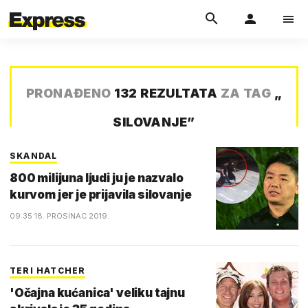
PRONAĐENO
132 REZULTATA
ZA TAG
„
SILOVANJE
”
SKANDAL
800 milijuna ljudi ju je nazvalo
kurvom jer je prijavila silovanje
09:35 18. PROSINAC 2019.
TERI HATCHER
'Očajna kućanica' veliku tajnu