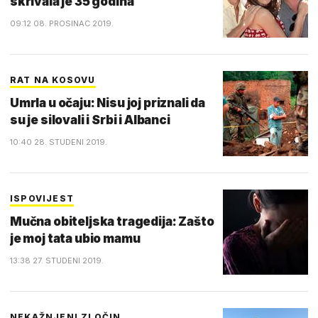
skrivala je 35 godina
09:12 08. PROSINAC 2019.
RAT NA KOSOVU
Umrla u očaju: Nisu joj priznali da
su je silovali i Srbi i Albanci
10:40 28. STUDENI 2019.
ISPOVIJEST
Mučna obiteljska tragedija: Zašto
je moj tata ubio mamu
13:38 27. STUDENI 2019.
NEKAŽNJENI ZLOČIN