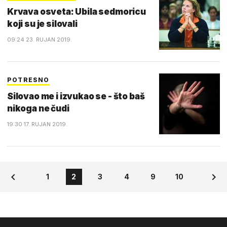
Krvava osveta: Ubila sedmoricu
koji su je silovali
09:24 23. RUJAN 2019.
POTRESNO
Silovao me i izvukao se - što baš
nikoga ne čudi
19:30 17. RUJAN 2019.
1
2
3
4
9
10