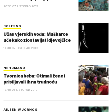
20:33 07. LISTOPAD 2019.
BOLESNO
Užas vjerskih vođa: Muškarce
uče kako zlostavljati djevojčice
14:30 07. LISTOPAD 2019.
NEHUMANO
Tvornica beba: Otimali žene i
prisiljavali ih na trudnoću
12:40 01. LISTOPAD 2019.
AILEEN WUORNOS