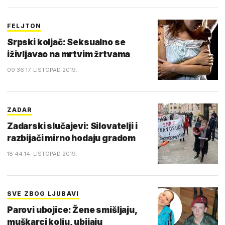
FELJTON
Srpski koljač: Seksualno se
iživljavao na mrtvim žrtvama
09:36 17. LISTOPAD 2019.
ZADAR
Zadarski slučajevi: Silovatelji i
razbijači mirno hodaju gradom
18:44 14. LISTOPAD 2019.
SVE ZBOG LJUBAVI
Parovi ubojice: Žene smišljaju,
muškarci kolju, ubijaju