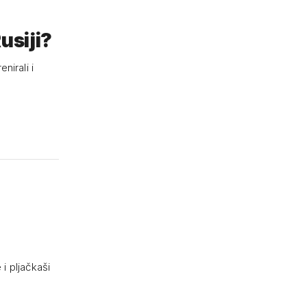
usiji?
nirali i
 i pljačkaši