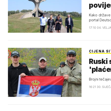
povije
Kako države 
portal Deuts
17:10 04. VELJ
CIJENA S
Ruski 
'plaće
Brojni tečaje
16:21 30. SIJE