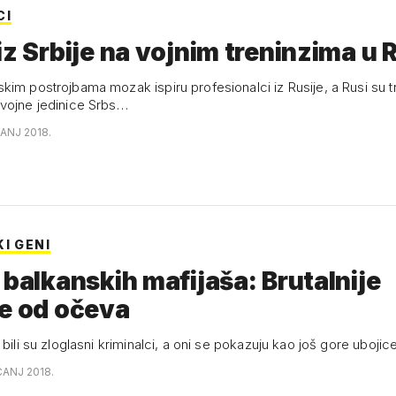
CI
iz Srbije na vojnim treninzima u R
im postrojbama mozak ispiru profesionalci iz Rusije, a Rusi su tre
vojne jedinice Srbs…
ČANJ 2018.
I GENI
 balkanskih mafijaša: Brutalnije
e od očeva
 bili su zloglasni kriminalci, a oni se pokazuju kao još gore ubojice
ČANJ 2018.