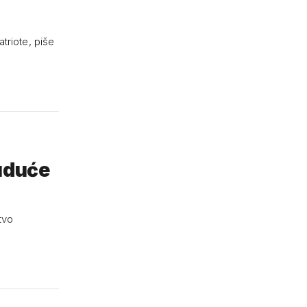
triote, piše
buduće
tvo