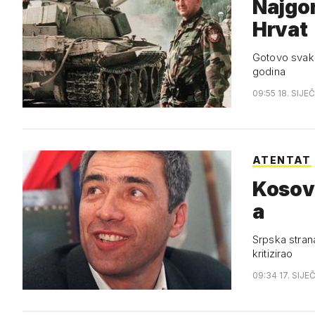
Najgor
Hrvat
Gotovo svako
godina
09:55 18. SIJE
ATENTAT
Kosova
a
Srpska stran
kritizirao
09:34 17. SIJE