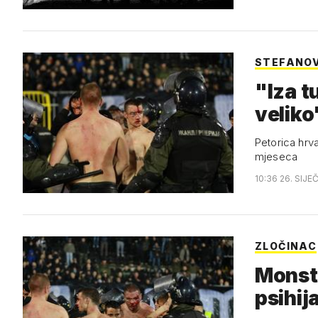
STEFANOV
"Iza t
veliko
Petorica hrv
mjeseca
10:36 26. SIJE
ZLOČINAC
Monstr
psihij