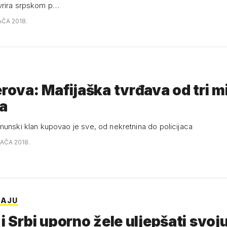
vrira srpskom p…
AČA 2018.
erova: Mafijaška tvrđava od tri mi
a
munski klan kupovao je sve, od nekretnina do policijaca
JAČA 2018.
JAJU
 i Srbi uporno žele uljepšati svoj