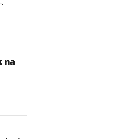
 na
k na