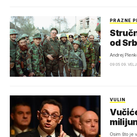
PRAZNE P
Stručn
od Srb
Andrej Plenk
09:05 09. VEL
VULIN
Vučiće
miliju
Osim što je v