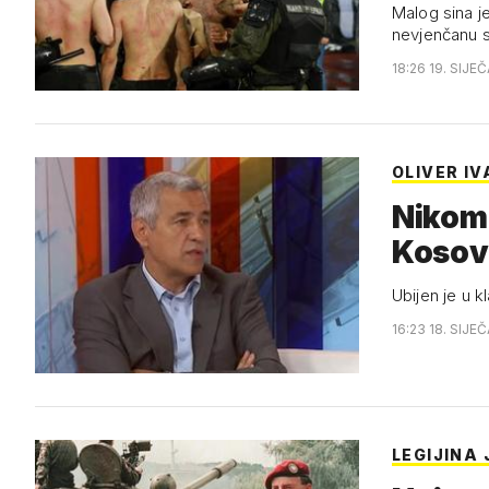
Malog sina j
nevjenčanu 
18:26 19. SIJE
OLIVER I
Nikom
Kosov
Ubijen je u k
16:23 18. SIJE
LEGIJINA 