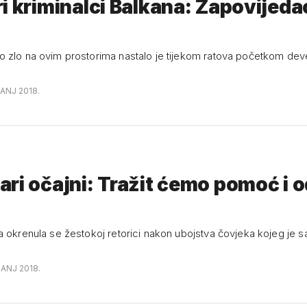
i kriminalci Balkana: Zapovijedao
 zlo na ovim prostorima nastalo je tijekom ratova početkom dev
ČANJ 2018.
ri očajni: Tražit ćemo pomoć i o
a okrenula se žestokoj retorici nakon ubojstva čovjeka kojeg je 
ČANJ 2018.