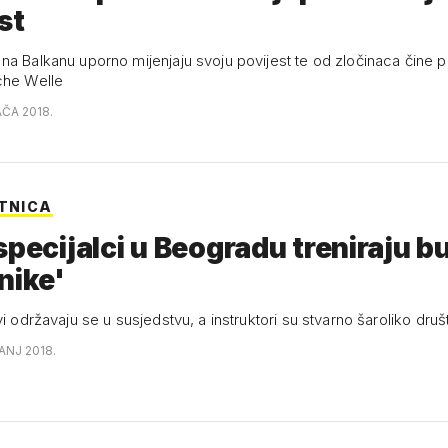
st
na Balkanu uporno mijenjaju svoju povijest te od zločinaca čine pa
che Welle
AČA 2018.
ITNICA
specijalci u Beogradu treniraju 
nike'
vi održavaju se u susjedstvu, a instruktori su stvarno šaroliko druš
ČANJ 2018.