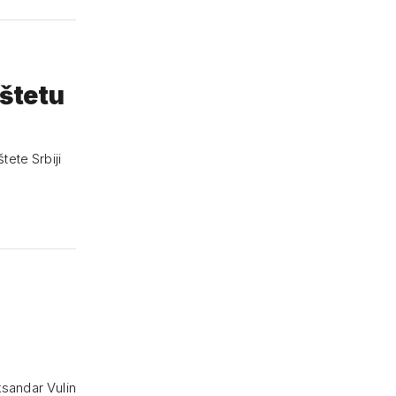
dštetu
ete Srbiji
ksandar Vulin