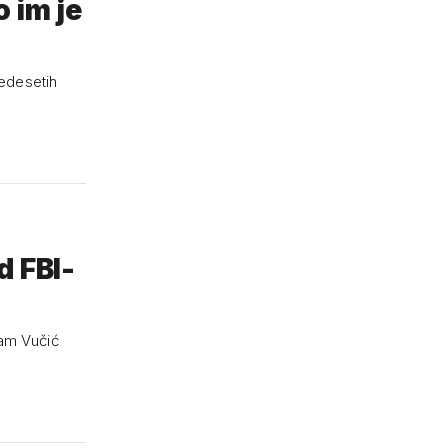
 im je
edesetih
d FBI-
sam Vučić