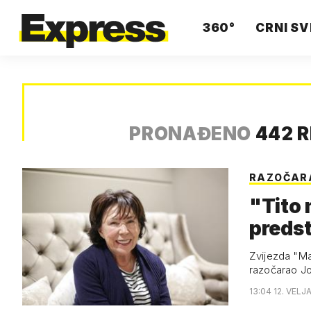
360°
CRNI SV
PRONAĐENO
442 
RAZOČAR
"Tito 
preds
Zvijezda "Mar
razočarao Jo
13:04 12. VELJ