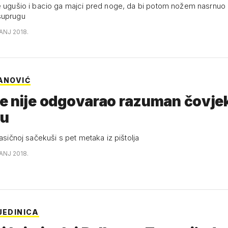
e ugušio i bacio ga majci pred noge, da bi potom nožem nasrnuo
suprugu
ČANJ 2018.
VANOVIĆ
e nije odgovarao razuman čovje
u
lasičnoj sačekuši s pet metaka iz pištolja
ČANJ 2018.
JEDINICA