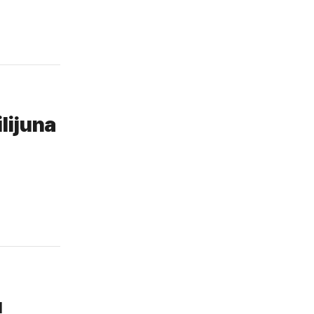
lijuna
u