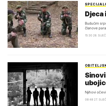
SPECIJAL
Djeca 
Budućim srpsk
članove para
15:30 28. SIJE
OBITELJSK
Sinovi
ubojic
Njihovi očevi
08:48 27. SIJE