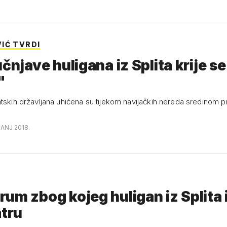
IĆ TVRDI
učnjave huligana iz Splita krije s
"
atskih državljana uhićena su tijekom navijačkih nereda sredinom p
ČANJ 2018.
um zbog kojeg huligan iz Splita 
atru