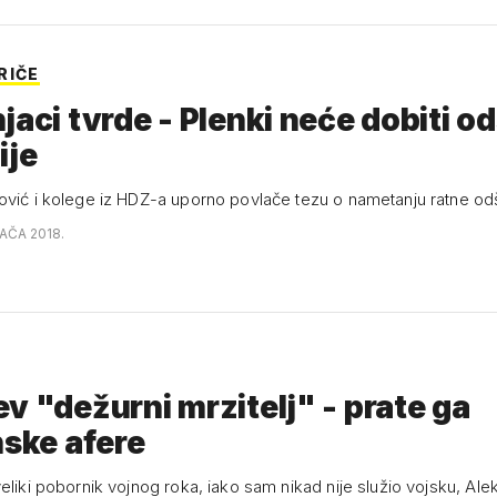
RIČE
jaci tvrde - Plenki neće dobiti o
ije
ović i kolege iz HDZ-a uporno povlače tezu o nametanju ratne odšt
JAČA 2018.
v "dežurni mrzitelj" - prate ga
nske afere
eliki pobornik vojnog roka, iako sam nikad nije služio vojsku, Ale