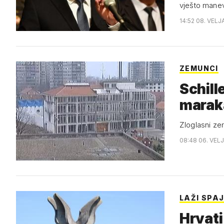
vješto mane
14:52 08. VELJ
ZEMUNCI
Schill
marak
Zloglasni ze
08:48 06. VEL
LAŽI SPA
Hrvati