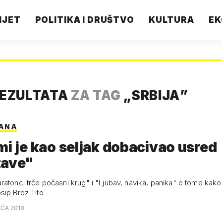
IJET
POLITIKA I DRUŠTVO
KULTURA
EK
REZULTATA
ZA TAG
„
SRBIJA
”
ANA
mi je kao seljak dobacivao usred
tave"
atonci trče počasni krug" i "Ljubav, navika, panika" o tome kako 
sip Broz Tito
AČA 2018.