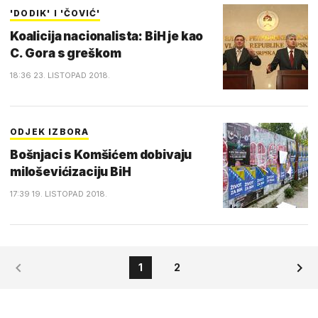
'DODIK' I 'ČOVIĆ'
Koalicija nacionalista: BiH je kao
C. Gora s greškom
18:36 23. LISTOPAD 2018.
ODJEK IZBORA
Bošnjaci s Komšićem dobivaju
miloševićizaciju BiH
17:39 19. LISTOPAD 2018.
1
2