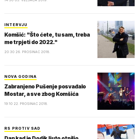
14:30 03. VELJAČA 2019.
INTERVJU
Komšić: "Što ćete, tu sam, treba
me trpjeti do 2022."
20:30 26. PROSINAC 2018.
NOVA GODINA
Zabranjeno Pušenje posvađalo
Mostar, a sve zbog Komšića
19:10 22. PROSINAC 2018.
RS PROTIV SAD
Dan kad je Dodik ljuto otpilio