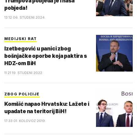
Trumpova pobjeda je i naša
pobjeda!
13:12 06. STUDENI 2024.
MEDIJSKI RAT
Izetbegović u panici zbog
bošnjačke oporbe koja paktira s
HDZ-om BiH
11:21 19. STUDENI 2022.
ZBOG POLICIJE
Komšić napao Hrvatsku: Lažete i
upadate na teritorij BiH!
17:33 01. KOLOVOZ 2019.