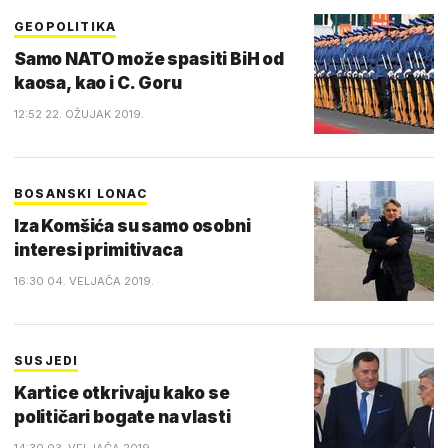
GEOPOLITIKA
Samo NATO može spasiti BiH od
kaosa, kao i C. Goru
12:52 22. OŽUJAK 2019.
BOSANSKI LONAC
Iza Komšića su samo osobni
interesi primitivaca
16:30 04. VELJAČA 2019.
SUSJEDI
Kartice otkrivaju kako se
političari bogate na vlasti