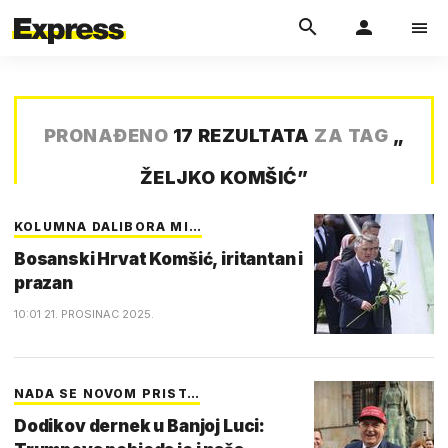
PRONAĐENO
17 REZULTATA
ZA TAG
„
ŽELJKO KOMŠIĆ
”
KOLUMNA DALIBORA MI…
Bosanski Hrvat Komšić, iritantan i
prazan
10:01 21. PROSINAC 2025.
NADA SE NOVOM PRIST…
Dodikov dernek u Banjoj Luci: